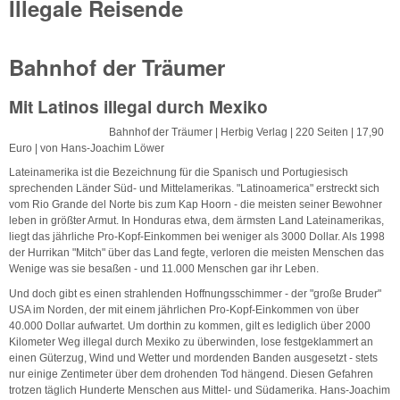
Illegale Reisende
Bahnhof der Träumer
Mit Latinos illegal durch Mexiko
Bahnhof der Träumer | Herbig Verlag | 220 Seiten | 17,90
Euro | von Hans-Joachim Löwer
Lateinamerika ist die Bezeichnung für die Spanisch und Portugiesisch
sprechenden Länder Süd- und Mittelamerikas. "Latinoamerica" erstreckt sich
vom Rio Grande del Norte bis zum Kap Hoorn - die meisten seiner Bewohner
leben in größter Armut. In Honduras etwa, dem ärmsten Land Lateinamerikas,
liegt das jährliche Pro-Kopf-Einkommen bei weniger als 3000 Dollar. Als 1998
der Hurrikan "Mitch" über das Land fegte, verloren die meisten Menschen das
Wenige was sie besaßen - und 11.000 Menschen gar ihr Leben.
Und doch gibt es einen strahlenden Hoffnungsschimmer - der "große Bruder"
USA im Norden, der mit einem jährlichen Pro-Kopf-Einkommen von über
40.000 Dollar aufwartet. Um dorthin zu kommen, gilt es lediglich über 2000
Kilometer Weg illegal durch Mexiko zu überwinden, lose festgeklammert an
einen Güterzug, Wind und Wetter und mordenden Banden ausgesetzt - stets
nur einige Zentimeter über dem drohenden Tod hängend. Diesen Gefahren
trotzen täglich Hunderte Menschen aus Mittel- und Südamerika. Hans-Joachim