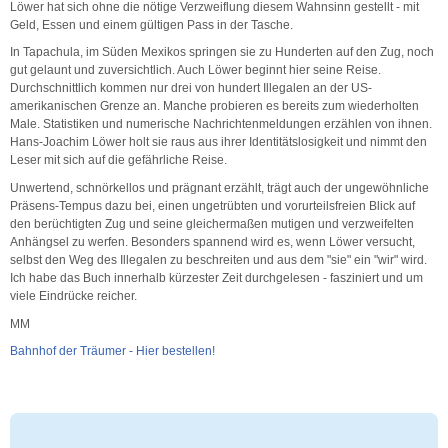
Löwer hat sich ohne die nötige Verzweiflung diesem Wahnsinn gestellt - mit
Geld, Essen und einem gültigen Pass in der Tasche.
In Tapachula, im Süden Mexikos springen sie zu Hunderten auf den Zug, noch
gut gelaunt und zuversichtlich. Auch Löwer beginnt hier seine Reise.
Durchschnittlich kommen nur drei von hundert Illegalen an der US-
amerikanischen Grenze an. Manche probieren es bereits zum wiederholten
Male. Statistiken und numerische Nachrichtenmeldungen erzählen von ihnen.
Hans-Joachim Löwer holt sie raus aus ihrer Identitätslosigkeit und nimmt den
Leser mit sich auf die gefährliche Reise.
Unwertend, schnörkellos und prägnant erzählt, trägt auch der ungewöhnliche
Präsens-Tempus dazu bei, einen ungetrübten und vorurteilsfreien Blick auf
den berüchtigten Zug und seine gleichermaßen mutigen und verzweifelten
Anhängsel zu werfen. Besonders spannend wird es, wenn Löwer versucht,
selbst den Weg des Illegalen zu beschreiten und aus dem "sie" ein "wir" wird.
Ich habe das Buch innerhalb kürzester Zeit durchgelesen - fasziniert und um
viele Eindrücke reicher.
MM
Bahnhof der Träumer - Hier bestellen!