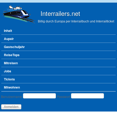
Direkt zum Inhalt
Interrailers.net
Billig durch Europa per Interrailbuch und Interrailticket
Hauptmenü
Inhalt
Aupair
Gastschuljahr
ReiseTops
Mitreisen
Jobs
Tickets
Mitwohnen
Benutzeranmeldung
Benutzername
Passwort