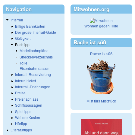
Navigation
Mitwohnen.org
Interrail
Billige Bahnkarten
Wohnen gegen Hilfe
Der große Interrail-Guide
Gültigkeit
Rache ist süß
Buchtipp
Modellbahnpläne
Rache ist süß
Streckenverzeichnis
Tolle
Eisenbahntrassen
Interrail-Reservierung
Interrailticket
Interrrail-Erfahrungen
Preise
Preisnachlass
Mist fürs Miststück
Schiffspassagen
Spieltipps
Weitere Kosten
Hörtipp
Literaturtipps