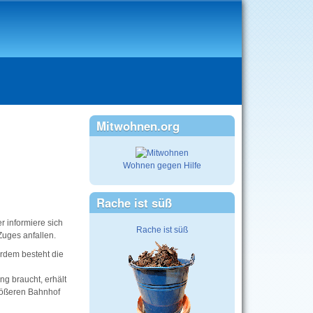
Mitwohnen.org
Wohnen gegen Hilfe
Rache ist süß
r informiere sich
Rache ist süß
Zuges anfallen.
rdem besteht die
g braucht, erhält
rößeren Bahnhof