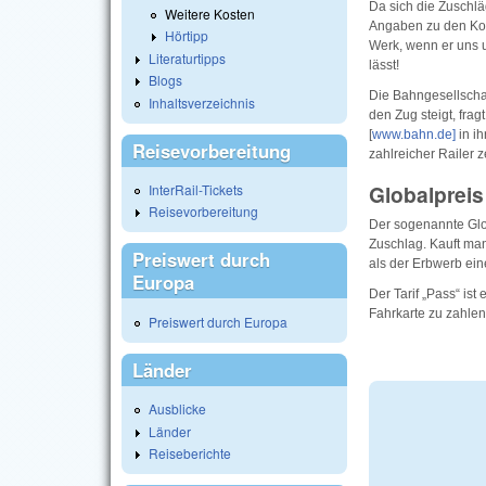
Da sich die Zuschl
Weitere Kosten
Angaben zu den Kos
Hörtipp
Werk, wenn er uns u
Literaturtipps
lässt!
Blogs
Die Bahngesellschaf
Inhaltsverzeichnis
den Zug steigt, fra
[
www.bahn.de]
in ih
Reisevorbereitung
zahlreicher Railer 
Globalpreis
InterRail-Tickets
Reisevorbereitung
Der sogenannte Glob
Zuschlag. Kauft man
Preiswert durch
als der Erbwerb ein
Europa
Der Tarif „Pass“ ist
Fahrkarte zu zahlen
Preiswert durch Europa
Länder
Ausblicke
Länder
Reiseberichte