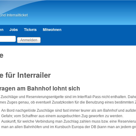
Direkt zum Inhalt
nd Interrailticket
en
Jobs
Tickets
Mitwohnen
e
 für Interrailer
ragen am Bahnhof lohnt sich
Zuschläge und Reservierungsentgelte sind im InterRail-Pass nicht enthalten. Dahe
eines Zuges genau, ob eventuell Zusatzkosten für die Benutzung eines bestimmten 
An Bord nachgelöste Zuschläge sind fast immer teurer als am Bahnhof und außde
Gefahr, vom Schaffner aus einem ausgebuchten Zug geworfen zu werden.
Auskunft, für welche Verbindung man Zuschlag zahlen muss bzw. eine Reservierun
man an allen Bahnhöfen und im Kursbuch Europa der DB (kann man an jedem g