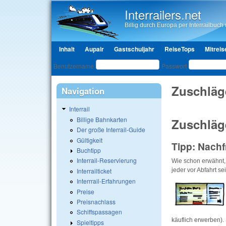
Interrailers.net
Billig durch Europa per Interrailbuch u
Hauptmenü
Inhalt
Aupair
Gastschuljahr
ReiseTops
Mitreis
Benutzeranmeldung
Benutzername
Passwort
Zuschläg
Navigation
Interrail
Billige Bahnkarten
Zuschläge
Der große Interrail-Guide
Gültigkeit
Tipp: Nachf
Buchtipp
Interrail-Reservierung
Wie schon erwähnt, 
jeder vor Abfahrt s
Interrailticket
Interrrail-Erfahrungen
Preise
Preisnachlass
Schiffspassagen
käuflich erwerben).
Spieltipps