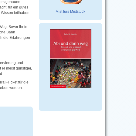
ders genauen
ht, tut ein gutes
Mist fürs Miststück
m Wissen teilhaben
Weg: Bevor Ihr in
tsche Bahn
och die Erfahrungen
servierung und
 er meist günstiger,
nd
rail-Ticket für die
egeben werden.