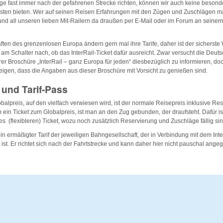
äge fast immer nach der gefahrenen Strecke richten, können wir auch keine beson
ten bieten. Wer auf seinen Reisen Erfahrungen mit den Zügen und Zuschlägen mac
nd all unseren lieben Mit-Railern da draußen per E-Mail oder im Forum an seine
ten des grenzenlosen Europa ändern gern mal ihre Tarife, daher ist der sicherste 
gt am Schalter nach, ob das InterRail-Ticket dafür ausreicht. Zwar versucht die Deu
rer Broschüre „InterRail – ganz Europa für jeden“ diesbezüglich zu informieren, d
zeigen, dass die Angaben aus dieser Broschüre mit Vorsicht zu genießen sind.
 und Tarif-Pass
alpreis, auf den vielfach verwiesen wird, ist der normale Reisepreis inklusive Re
 ein Ticket zum Globalpreis, ist man an den Zug gebunden, der draufsteht. Dafür ist
es (flexibleren) Ticket, wozu noch zusätzlich Reservierung und Zuschläge fällig si
 ein ermäßigter Tarif der jeweiligen Bahngesellschaft, der in Verbindung mit dem Inter
 ist. Er richtet sich nach der Fahrtstrecke und kann daher hier nicht pauschal ang