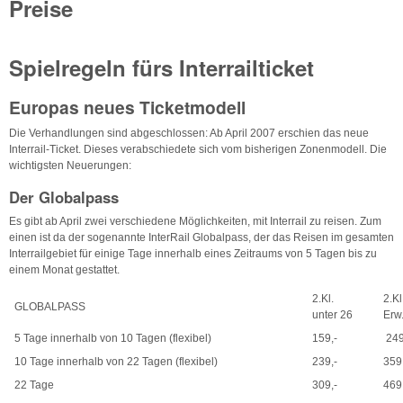
Preise
Spielregeln fürs Interrailticket
Europas neues Ticketmodell
Die Verhandlungen sind abgeschlossen: Ab April 2007 erschien das neue
Interrail-Ticket. Dieses verabschiedete sich vom bisherigen Zonenmodell. Die
wichtigsten Neuerungen:
Der Globalpass
Es gibt ab April zwei verschiedene Möglichkeiten, mit Interrail zu reisen. Zum
einen ist da der sogenannte InterRail Globalpass, der das Reisen im gesamten
Interrailgebiet für einige Tage innerhalb eines Zeitraums von 5 Tagen bis zu
einem Monat gestattet.
2.Kl.
2.Kl
GLOBALPASS
unter 26
Erw
5 Tage innerhalb von 10 Tagen (flexibel)
159,-
249
10 Tage innerhalb von 22 Tagen (flexibel)
239,-
359
22 Tage
309,-
469