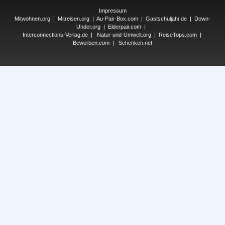
Impressum
Mitwohnen.org
|
Mitreisen.org
|
Au-Pair-Box.com
|
Gastschuljahr.de
|
Down-
Under.org
|
Elderpair.com
|
Interconnections-Verlag.de
|
Natur-und-Umwelt.org
|
ReiseTops.com
|
Bewerben.com
|
Schenken.net