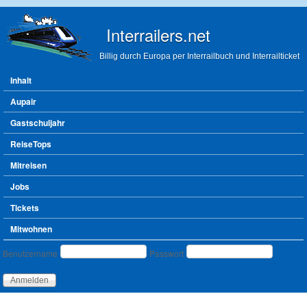
Direkt zum Inhalt
Interrailers.net
Billig durch Europa per Interrailbuch und Interrailticket
Hauptmenü
Inhalt
Aupair
Gastschuljahr
ReiseTops
Mitreisen
Jobs
Tickets
Mitwohnen
Benutzeranmeldung
Benutzername
Passwort