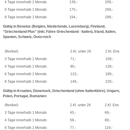
4 Tage innerhalb 1 Monats
139,-
209,-
6 Tage innerhalb 1 Monats
175,-
269,-
8 Tage innerhalb 1 Monats
194,-
299,-
Gültig in Benelux (Belgien, Niederlande, Luxemburg), Finnland,
"Griechenland Plus" (inkl. Fähre Griechenland - Italien), Irland, Italien,
Spanien, Schweiz, Österreich
(flexibel)
2.Kl. unter 26
2.Kl. Erw.
3 Tage innerhalb 1 Monats
71,-
109,-
4 Tage innerhalb 1 Monats
90,-
139,-
6 Tage innerhalb 1 Monats
123,-
189,-
8 Tage innerhalb 1 Monats
149,-
229,-
Gültig in Kroatien, Dänemark, Griechenland (ohne Italienfähre), Ungarn,
Polen, Portugal, Rumänien
(flexibel)
2.Kl. unter 26
2.Kl. Erw.
3 Tage innerhalb 1 Monats
45,-
69,-
4 Tage innerhalb 1 Monats
58,-
89,-
6 Tage innerhalb 1 Monats
77,-
119,-