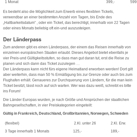
1 Monat
399,-
599
Es besteht also die Möglichkeit zum Erwerb eines flexiblen Tickets,
verwendbar an einer bestimmten Anzahl von Tagen, bis Ende des
„Haltbarkeitsdatum“ , oder ein Ticket, das berechtigt, innerhalb von 22 Tagen
oder eines Monats beliebig oft ein-und auszusteigen.
Der Länderpass
Zum anderen gibt es einen Länderpass, der einem das Reisen innerhalb von
einzelnen europäischen Staaten erlaubt. Dieses Angebot bietet ebenfalls je
vier Preis-und Gültigkeitsstufen, so dass man gut daran tut, erst die Reise zu
planen und sich dann das Ticket zuzulegen …
Der Länderpass kann nicht fürs eigene Heimatland erworben werden! Dort gilt
aber weiterhin, dass man 50 % Ermäßigung bis zur Grenze oder auch bis zum
Flughafen erhält. Genaueres zur Durchquerung von Ländern, für die man kein
Ticket besitzt, lässt noch auf sich warten. Wer was dazu weiß, schreibt es bitte
ins Forum!
Die Länder Europas wurden, je nach Größe und Ansprüchen der staatlichen
Bahngesellschaften, in vier Preiskategorien eingeteilt:
Gültig in Frankreich, Deutschland, Großbritannien, Norwegen, Schweden
(flexibel)
2.Kl. unter 26
2.Kl. Erw.
3 Tage innerhalb 1 Monats
125,-
189,-