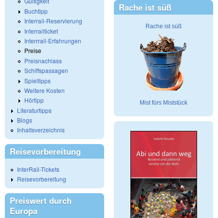
Gültigkeit
Rache ist süß
Buchtipp
Interrail-Reservierung
Rache ist süß
Interrailticket
Interrrail-Erfahrungen
Preise
Preisnachlass
Schiffspassagen
Spieltipps
Weitere Kosten
Hörtipp
Mist fürs Miststück
Literaturtipps
Blogs
Inhaltsverzeichnis
Reisevorbereitung
InterRail-Tickets
Reisevorbereitung
Preiswert durch
Europa