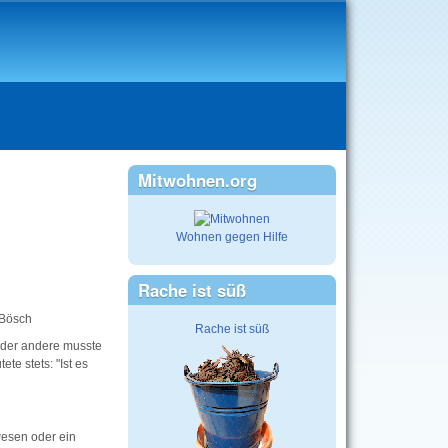
Mitwohnen.org
Wohnen gegen Hilfe
Rache ist süß
 Bösch
Rache ist süß
d der andere musste
te stets: "Ist es
wesen oder ein