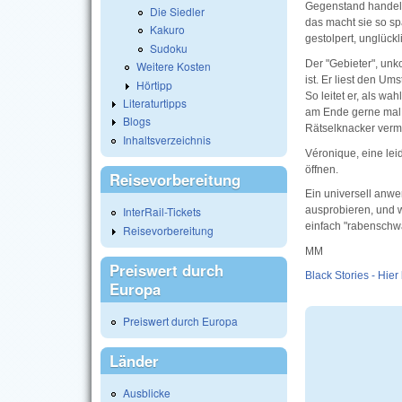
Gegenstand handelte
Die Siedler
das macht sie so sp
Kakuro
gestolpert, unglück
Sudoku
Der "Gebieter", un
Weitere Kosten
ist. Er liest den Um
Hörtipp
So leitet er, als w
Literaturtipps
am Ende gerne mal v
Blogs
Rätselknacker vermu
Inhaltsverzeichnis
Véronique, eine leid
öffnen.
Reisevorbereitung
Ein universell anwe
ausprobieren, und w
InterRail-Tickets
einfach "rabenschw
Reisevorbereitung
MM
Preiswert durch
Black Stories - Hier
Europa
Preiswert durch Europa
Länder
Ausblicke