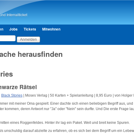
Direkt zum Inhalt
nd Interrailticket
en
Jobs
Tickets
Mitwohnen
ache herausfinden
ries
hwarze Rätsel
Black Stories
| Moses Verlag | 50 Karten + Spielanleitung | 8,95 Euro | von Holger
immer mit meiner Oma gespielt. Einer dachte sich einen beliebigen Begriff aus, un
r kommen, deren Antwort nur "Ja" oder "Nein" sein durfte. Und Die erste Frage laute
mitten eines Roggenfeldes. Hinter ihr lag ein Paket. Weit und breit keine Spuren.
 unschuldig darauf abzielte zu erfahren, ob es sich bei dem Begriff um ein Lebe