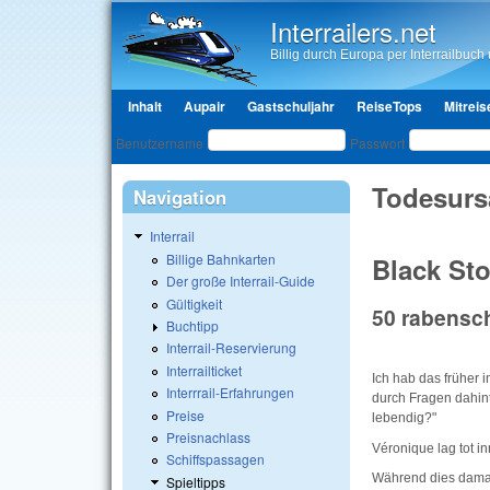
Interrailers.net
Billig durch Europa per Interrailbuch u
Hauptmenü
Inhalt
Aupair
Gastschuljahr
ReiseTops
Mitreis
Benutzeranmeldung
Benutzername
Passwort
Todesurs
Navigation
Interrail
Billige Bahnkarten
Black Sto
Der große Interrail-Guide
Gültigkeit
50 rabensc
Buchtipp
Interrail-Reservierung
Interrailticket
Ich hab das früher 
Interrrail-Erfahrungen
durch Fragen dahinte
Preise
lebendig?"
Preisnachlass
Véronique lag tot in
Schiffspassagen
Während dies damals
Spieltipps