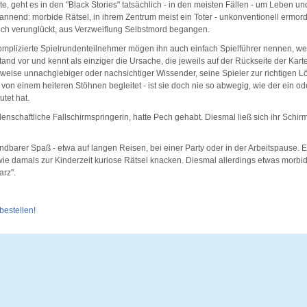
, geht es in den "Black Stories" tatsächlich - in den meisten Fällen - um Leben u
annend: morbide Rätsel, in ihrem Zentrum meist ein Toter - unkonventionell ermorde
lich verunglückt, aus Verzweiflung Selbstmord begangen.
komplizierte Spielrundenteilnehmer mögen ihn auch einfach Spielführer nennen, w
stand vor und kennt als einziger die Ursache, die jeweils auf der Rückseite der Kart
ahlweise unnachgiebiger oder nachsichtiger Wissender, seine Spieler zur richtigen 
on einem heiteren Stöhnen begleitet - ist sie doch nie so abwegig, wie der ein o
tet hat.
enschaftliche Fallschirmspringerin, hatte Pech gehabt. Diesmal ließ sich ihr Schirm
ndbarer Spaß - etwa auf langen Reisen, bei einer Party oder in der Arbeitspause. 
ie damals zur Kinderzeit kuriose Rätsel knacken. Diesmal allerdings etwas morbide
arz".
 bestellen!