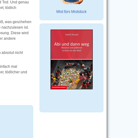
nd Tod. Und genau
t, tödlich
Mist fürs Miststück
eiß, was geschehen
e nachzulesen ist.
Lösung. Diese wird
der andere
 absolut nicht
Einfach mal
r, tödlicher und