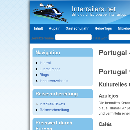
Interrailers.net
Billig durch Europa per Interrailbuch u
Hauptmenü
Inhalt
Aupair
Gastschuljahr
ReiseTops
Mitreis
Benutzeranmeldung
Benutzername
Passwort
Portugal 
Navigation
Interrail
Literaturtipps
Portugal
Blogs
Inhaltsverzeichnis
Kulturelles
Reisevorbereitung
Azulejos
Die bemalten Keram
InterRail-Tickets
blaue Himmel. An je
Reisevorbereitung
und vermitteln einen
Preiswert durch
Cafés
Europa