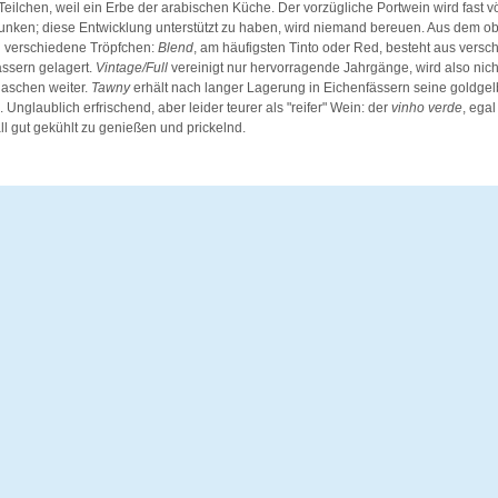
Teilchen, weil ein Erbe der arabischen Küche. Der vorzügliche Portwein wird fast vö
unken; diese Entwicklung unterstützt zu haben, wird niemand bereuen. Aus dem o
verschiedene Tröpfchen:
Blend
, am häufigsten Tinto oder Red, besteht aus versc
ssern gelagert.
Vintage/Full
vereinigt nur hervorragende Jahrgänge, wird also nicht
laschen weiter.
Tawny
erhält nach langer Lagerung in Eichenfässern seine goldgelb
 Unglaublich erfrischend, aber leider teurer als "reifer" Wein: der
vinho verde
, egal
ll gut gekühlt zu genießen und prickelnd.