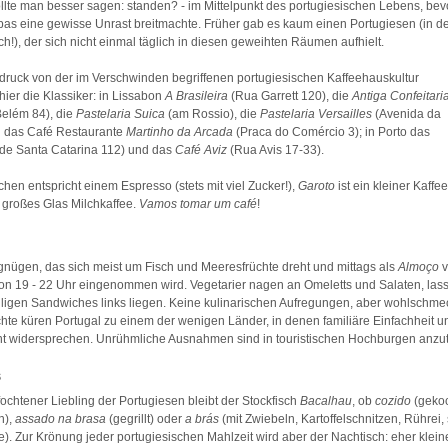
ollte man besser sagen: standen? - im Mittelpunkt des portugiesischen Lebens, bev
pas eine gewisse Unrast breitmachte. Früher gab es kaum einen Portugiesen (in d
ich!), der sich nicht einmal täglich in diesen geweihten Räumen aufhielt.
druck von der im Verschwinden begriffenen portugiesischen Kaffeehauskultur
ier die Klassiker: in Lissabon
A Brasileira
(Rua Garrett 120), die
Antiga Confeitari
elém 84), die
Pastelaria Suica
(am Rossio), die
Pastelaria Versailles
(Avenida da
 das Café Restaurante
Martinho da Arcada
(Praca do Comércio 3); in Porto das
de Santa Catarina 112) und das
Café Aviz
(Rua Avis 17-33).
chen entspricht einem Espresso (stets mit viel Zucker!),
Garoto
ist ein kleiner Kaffee
 großes Glas Milchkaffee.
Vamos tomar um café
!
gnügen, das sich meist um Fisch und Meeresfrüchte dreht und mittags als
Almoço
v
on 19 - 22 Uhr eingenommen wird. Vegetarier nagen an Omeletts und Salaten, lass
lligen Sandwiches links liegen. Keine kulinarischen Aufregungen, aber wohlschme
hte küren Portugal zu einem der wenigen Länder, in denen familiäre Einfachheit 
t widersprechen. Unrühmliche Ausnahmen sind in touristischen Hochburgen anzutre
s
chtener Liebling der Portugiesen bleibt der Stockfisch
Bacalhau
, ob
cozido
(gekoc
n),
assado na brasa
(gegrillt) oder
a brás
(mit Zwiebeln, Kartoffelschnitzen, Rührei
ie). Zur Krönung jeder portugiesischen Mahlzeit wird aber der Nachtisch: eher klein