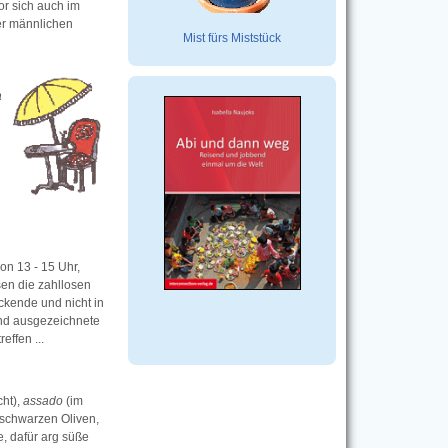
or sich auch im
er männlichen
Mist fürs Miststück
a
on 13 - 15 Uhr,
en die zahllosen
ckende und nicht in
und ausgezeichnete
ffen ...
ht),
assado
(im
, schwarzen Oliven,
e, dafür arg süße