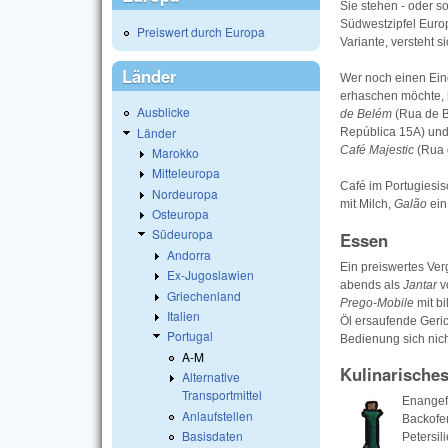
Sie stehen - oder s
Südwestzipfel Euro
Preiswert durch Europa
Variante, versteht s
Länder
Wer noch einen Ein
erhaschen möchte, h
Ausblicke
de Belém
(Rua de B
Länder
República 15A) und
Café Majestic
(Rua 
Marokko
Mitteleuropa
Café im Portugiesis
Nordeuropa
mit Milch,
Galão
ein
Osteuropa
Südeuropa
Essen
Andorra
Ein preiswertes Ver
Ex-Jugoslawien
abends als
Jantar
v
Griechenland
Prego-Mobile
mit bi
Italien
Öl ersaufende Geric
Portugal
Bedienung sich nich
A-M
Kulinarische
Alternative
Transportmittel
Enangefo
Anlaufstellen
Backofe
Basisdaten
Petersil