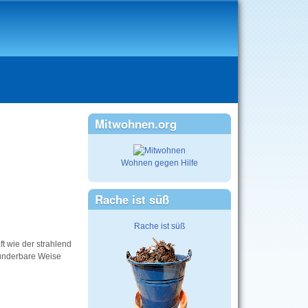
Mitwohnen.org
Wohnen gegen Hilfe
Rache ist süß
Rache ist süß
t wie der strahlend
wunderbare Weise