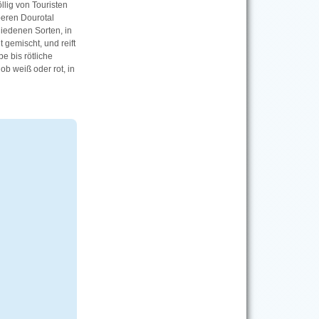
llig von Touristen
beren Dourotal
hiedenen Sorten, in
 gemischt, und reift
e bis rötliche
 ob weiß oder rot, in