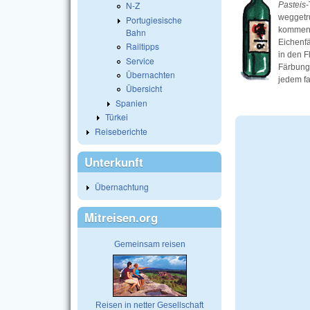
N-Z
Pasteis
-
weggetr
Portugiesische
kommen 
Bahn
Eichenfä
Railtipps
in den F
Service
Färbung.
Übernachten
jedem fa
Übersicht
Spanien
Türkei
Reiseberichte
Unterkunft
Übernachtung
Mitreisen.org
Gemeinsam reisen
Reisen in netter Gesellschaft