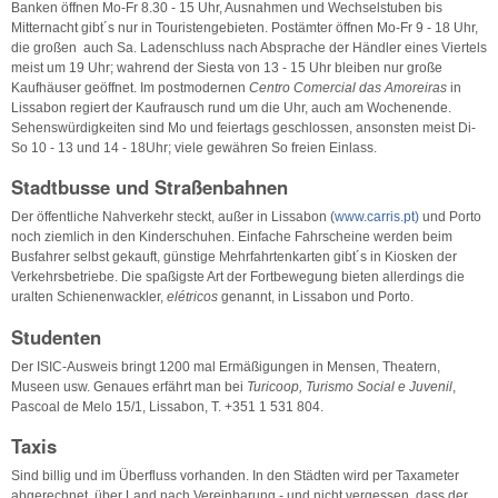
Banken öffnen Mo-Fr 8.30 - 15 Uhr, Ausnahmen und Wechselstuben bis
Mitternacht gibt´s nur in Touristengebieten. Postämter öffnen Mo-Fr 9 - 18 Uhr,
die großen auch Sa. Ladenschluss nach Absprache der Händler eines Viertels
meist um 19 Uhr; wahrend der Siesta von 13 - 15 Uhr bleiben nur große
Kaufhäuser geöffnet. Im postmodernen
Centro Comercial das Amoreiras
in
Lissabon regiert der Kaufrausch rund um die Uhr, auch am Wochenende.
Sehenswürdigkeiten sind Mo und feiertags geschlossen, ansonsten meist Di-
So 10 - 13 und 14 - 18Uhr; viele gewähren So freien Einlass.
Stadtbusse und Straßenbahnen
Der öffentliche Nahverkehr steckt, außer in Lissabon (
www.carris.pt)
und Porto
noch ziemlich in den Kinderschuhen. Einfache Fahrscheine werden beim
Busfahrer selbst gekauft, günstige Mehrfahrtenkarten gibt´s in Kiosken der
Verkehrsbetriebe. Die spaßigste Art der Fortbewegung bieten allerdings die
uralten Schienenwackler,
elétricos
genannt, in Lissabon und Porto.
Studenten
Der ISIC-Ausweis bringt 1200 mal Ermäßigungen in Mensen, Theatern,
Museen usw. Genaues erfährt man bei
Turicoop, Turismo Social e Juvenil
,
Pascoal de Melo 15/1, Lissabon, T. +351 1 531 804.
Taxis
Sind billig und im Überfluss vorhanden. In den Städten wird per Taxameter
abgerechnet, über Land nach Vereinbarung - und nicht vergessen, dass der