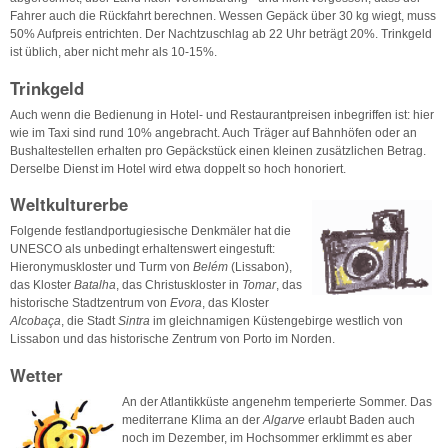
Fahrer auch die Rückfahrt berechnen. Wessen Gepäck über 30 kg wiegt, muss
50% Aufpreis entrichten. Der Nachtzuschlag ab 22 Uhr beträgt 20%. Trinkgeld
ist üblich, aber nicht mehr als 10-15%.
Trinkgeld
Auch wenn die Bedienung in Hotel- und Restaurantpreisen inbegriffen ist: hier
wie im Taxi sind rund 10% angebracht. Auch Träger auf Bahnhöfen oder an
Bushaltestellen erhalten pro Gepäckstück einen kleinen zusätzlichen Betrag.
Derselbe Dienst im Hotel wird etwa doppelt so hoch honoriert.
Weltkulturerbe
Folgende festlandportugiesische Denkmäler hat die
UNESCO als unbedingt erhaltenswert eingestuft:
Hieronymuskloster und Turm von
Belém
(Lissabon),
das Kloster
Batalha
, das Christuskloster in
Tomar
, das
historische Stadtzentrum von
Evora
, das Kloster
Alcobaça
, die Stadt
Sintra
im gleichnamigen Küstengebirge westlich von
Lissabon und das historische Zentrum von Porto im Norden.
Wetter
An der Atlantikküste angenehm temperierte Sommer. Das
mediterrane Klima an der
Algarve
erlaubt Baden auch
noch im Dezember, im Hochsommer erklimmt es aber