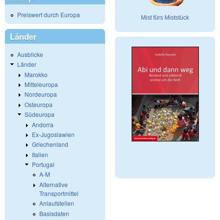
Preiswert durch Europa
Mist fürs Miststück
Länder
Ausblicke
Länder
Marokko
Mitteleuropa
Nordeuropa
Osteuropa
Südeuropa
Andorra
Ex-Jugoslawien
Griechenland
Italien
Portugal
A-M
Alternative
Transportmittel
Anlaufstellen
Basisdaten