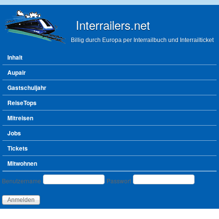
Direkt zum Inhalt
Interrailers.net
Billig durch Europa per Interrailbuch und Interrailticket
Hauptmenü
Inhalt
Aupair
Gastschuljahr
ReiseTops
Mitreisen
Jobs
Tickets
Mitwohnen
Benutzeranmeldung
Benutzername
Passwort