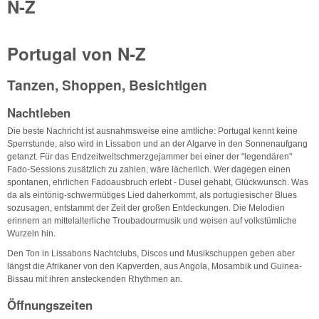
N-Z
Portugal von N-Z
Tanzen, Shoppen, Besichtigen
Nachtleben
Die beste Nachricht ist ausnahmsweise eine amtliche: Portugal kennt keine
Sperrstunde, also wird in Lissabon und an der Algarve in den Sonnenaufgang
getanzt. Für das Endzeitweltschmerzgejammer bei einer der "legendären"
Fado-Sessions zusätzlich zu zahlen, wäre lächerlich. Wer dagegen einen
spontanen, ehrlichen Fadoausbruch erlebt - Dusel gehabt, Glückwunsch. Was
da als eintönig-schwermütiges Lied daherkommt, als portugiesischer Blues
sozusagen, entstammt der Zeit der großen Entdeckungen. Die Melodien
erinnern an mittelalterliche Troubadourmusik und weisen auf volkstümliche
Wurzeln hin.
Den Ton in Lissabons Nachtclubs, Discos und Musikschuppen geben aber
längst die Afrikaner von den Kapverden, aus Angola, Mosambik und Guinea-
Bissau mit ihren ansteckenden Rhythmen an.
Öffnungszeiten