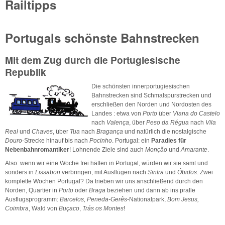
Railtipps
Portugals schönste Bahnstrecken
Mit dem Zug durch die Portugiesische
Republik
Die schönsten innerportugiesischen
Bahnstrecken sind Schmalspurstrecken und
erschließen den Norden und Nordosten des
Landes : etwa von
Porto
über
Viana do Castelo
nach
Valença
, über
Peso da Régua
nach
Vila
Real
und
Chaves
, über
Tua
nach
Bragança
und natürlich die nostalgische
Douro
-Strecke hinauf bis nach
Pocinho
. Portugal: ein
Paradies für
Nebenbahnromantiker
! Lohnende Ziele sind auch
Monção
und
Amarante
.
Also: wenn wir eine Woche frei hätten in Portugal, würden wir sie samt und
sonders in
Lissabon
verbringen, mit Ausflügen nach
Sintra
und
Óbidos
. Zwei
komplette Wochen Portugal? Da trieben wir uns anschließend durch den
Norden, Quartier in
Porto
oder
Braga
beziehen und dann ab ins pralle
Ausflugsprogramm:
Barcelos, Peneda-Gerês
-Nationalpark,
Bom Jesus,
Coimbra
, Wald von
Buçaco
,
Trás os Montes
!