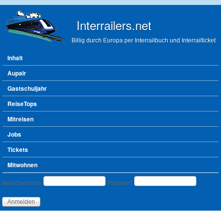
Direkt zum Inhalt
Interrailers.net
Billig durch Europa per Interrailbuch und Interrailticket
Hauptmenü
Inhalt
Aupair
Gastschuljahr
ReiseTops
Mitreisen
Jobs
Tickets
Mitwohnen
Benutzeranmeldung
Benutzername
Passwort