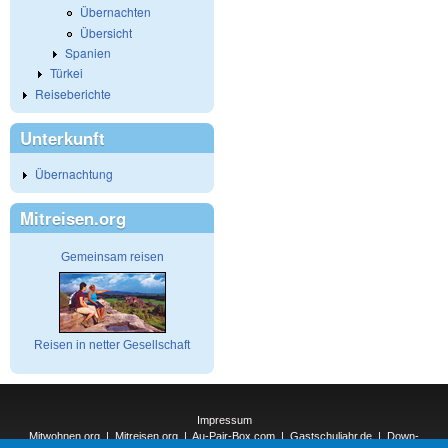
Übernachten
Übersicht
Spanien
Türkei
Reiseberichte
Unterkunft
Übernachtung
Mitreisen.org
Gemeinsam reisen
Reisen in netter Gesellschaft
Impressum
Mitwohnen.org
|
Mitreisen.org
|
Au-Pair-Box.com
|
Gastschuljahr.de
|
Down-