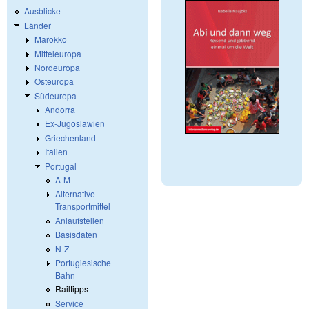
Ausblicke
Länder
Marokko
Mitteleuropa
Nordeuropa
Osteuropa
Südeuropa
Andorra
Ex-Jugoslawien
Griechenland
Italien
Portugal
A-M
Alternative
Transportmittel
Anlaufstellen
Basisdaten
N-Z
Portugiesische
Bahn
Railtipps
Service