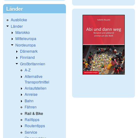
Länder
Ausblicke
Länder
Marokko
Mitteleuropa
Nordeuropa
Dänemark
Finnland
Großbritannien
A-Z
Alternative
Transportmittel
Anlaufstellen
Anreise
Bahn
Fähren
Rail & Bike
Railtipps
Routentipps
Service