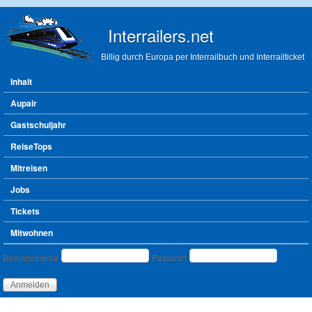
Direkt zum Inhalt
Interrailers.net
Billig durch Europa per Interrailbuch und Interrailticket
Hauptmenü
Inhalt
Aupair
Gastschuljahr
ReiseTops
Mitreisen
Jobs
Tickets
Mitwohnen
Benutzeranmeldung
Benutzername
Passwort