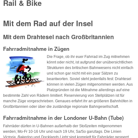
Rail & Bike
Mit dem Rad auf der Insel
Mit dem Drahtesel nach Großbritannien
Fahrradmitnahme in Zügen
Die Frage, ob ihr euer Fahrrad im Zug mitnehmen
könnt oder nicht, ist aufgrund der unübersichtlichen
Strukturen des britischen Bahnwesens nicht einfach
und schon gar nicht mit ein paar Sätzen zu
beantworten. Soviel steht jedenfalls fest: Drahtesel
können in vielen Zügen mitgenommen werden. Aus
Platzgründen ist die Mitnahme allerdings auf eine
bestimmte Zahl von Rädern limitiert. Reservierung von Stellplätzen ist für
manche Züge vorgeschrieben. Genaues erfahrt ihr an größeren Bahnhöfen in
Großbritannien oder über die zuständige regionale Bahngesellschaft.
Fahrradmitnahme in der Londoner U-Bahn (Tube)
Fahrräder dürfen in U-Bahnen außerhalb der Stoßzeiten mitgenommen
werden; Mo-Fr 10-16 Uhr und nach 19 Uhr, Sa/So ganztags. Die Linien
Victoria
,
Bakerloo
und
Docklands Light
sind komplett für Fahrräder gesperrt,