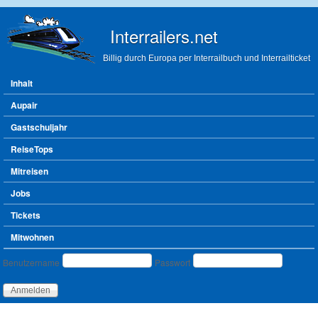
Direkt zum Inhalt
Interrailers.net
Billig durch Europa per Interrailbuch und Interrailticket
Hauptmenü
Inhalt
Aupair
Gastschuljahr
ReiseTops
Mitreisen
Jobs
Tickets
Mitwohnen
Benutzeranmeldung
Benutzername
Passwort