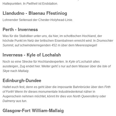
Haltepunkten. In
Pwllheli
ist Endstation.
Llandudno - Blaenau Ffestiniog
Lohnender Seitenast der Chester-Holyhead-Linie.
Perth - Inverness
Was für die Statistiker unter uns, da hier, im schottischen Hochland, der
höchste Punkt im Netz der britischen Eisenbahnen erreicht wird: In
Drumochter
Summit,
auf schwindelerregenden 452 m über dem Meeresspiegel!
Inverness - Kyle of Lochalsh
Noch so eine Strecke für Hochlandexperten. In
Kyle of Lochalsh
alles
aussteigen, Zug endet hier. Weiter geht´s nur auf dem Wasser über die
Isle of
Skye
nach
Mallaig
.
Edinburgh-Dundee
Haltet euch fest, denn es geht über die imposante Bahnbrücke über den
Firth
of Forth
! Wenn ihr dieses monumentale Industriedenkmal näher in
Augenschein nehmen möchtet, könnt ihr dies von
North Queensferry
oder
Dalmeny
aus tun.
Glasgow-Fort William-Mallaig