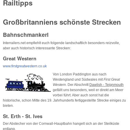
Railtipps
Großbritanniens schönste Strecken
Bahnschmankerl
Interrailers.net empfiehlt euch folgende landschaftlich besonders reizvolle,
aber auch historisch interessante Strecken:
Great Western
www.firstgreatwestern.co.uk
Von London Paddington aus nach
Westengland und Südwales mit
First Great
Western
. Der Abschnitt
Dawlish - Teignmouth
gefällt uns besonders, weil er direkt am Meer
vorbei führt. Aber auch sonst hat die
historische, schon Mitte des 19. Jahrhunderts fertiggestellte Strecke einiges zu
bieten.
St. Erth - St. Ives
Der Abstecher von der Cornwall-Hauptbahn hangelt sich an der Steilküste
entlang.