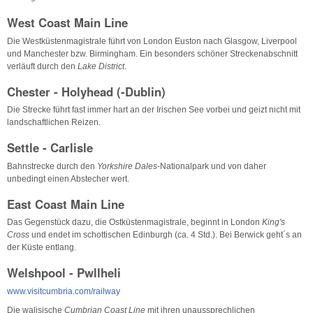
West Coast Main Line
Die Westküstenmagistrale führt von London Euston nach Glasgow, Liverpool
und Manchester bzw. Birmingham. Ein besonders schöner Streckenabschnitt
verläuft durch den
Lake District
.
Chester - Holyhead (-Dublin)
Die Strecke führt fast immer hart an der Irischen See vorbei und geizt nicht mit
landschaftlichen Reizen.
Settle - Carlisle
Bahnstrecke durch den
Yorkshire Dales
-Nationalpark und von daher
unbedingt einen Abstecher wert.
East Coast Main Line
Das Gegenstück dazu, die Ostküstenmagistrale, beginnt in London
King's
Cross
und endet im schottischen Edinburgh (ca. 4 Std.). Bei Berwick geht´s an
der Küste entlang.
Welshpool - Pwllheli
www.visitcumbria.com/railway
Die walisische
Cumbrian Coast Line
mit ihren unaussprechlichen