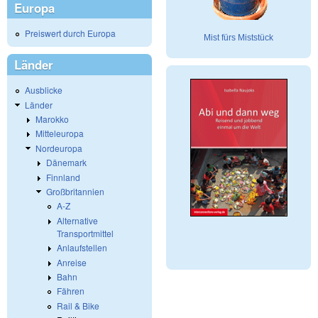
Europa
Preiswert durch Europa
Mist fürs Miststück
Länder
Ausblicke
Länder
Marokko
Mitteleuropa
Nordeuropa
Dänemark
Finnland
Großbritannien
A-Z
Alternative
Transportmittel
Anlaufstellen
Anreise
Bahn
Fähren
Rail & Bike