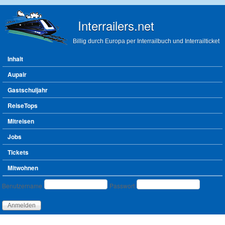
Direkt zum Inhalt
Interrailers.net
Billig durch Europa per Interrailbuch und Interrailticket
Hauptmenü
Inhalt
Aupair
Gastschuljahr
ReiseTops
Mitreisen
Jobs
Tickets
Mitwohnen
Benutzeranmeldung
Benutzername
Passwort