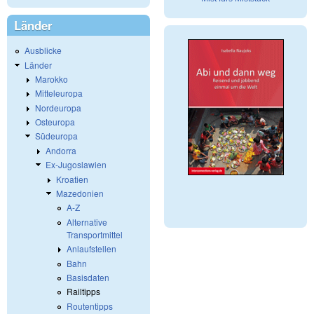
Länder
Ausblicke
Länder
Marokko
Mitteleuropa
Nordeuropa
Osteuropa
Südeuropa
Andorra
Ex-Jugoslawien
Kroatien
Mazedonien
A-Z
Alternative
Transportmittel
Anlaufstellen
Bahn
Basisdaten
Railtipps
Routentipps