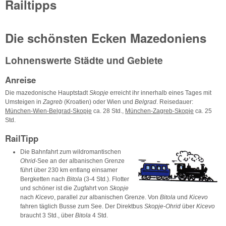
Railtipps
Die schönsten Ecken Mazedoniens
Lohnenswerte Städte und Gebiete
Anreise
Die mazedonische Hauptstadt
Skopje
erreicht ihr innerhalb eines Tages mit
Umsteigen in
Zagreb
(Kroatien) oder Wien und
Belgrad
. Reisedauer:
München-Wien-Belgrad-Skopje
ca. 28 Std.,
München-Zagreb-Skopje
ca. 25
Std.
RailTipp
Die Bahnfahrt zum wildromantischen
Ohrid
-See an der albanischen Grenze
führt über 230 km entlang einsamer
Bergketten nach
Bitola
(3-4 Std.). Flotter
und schöner ist die Zugfahrt von
Skopje
nach
Kicevo
, parallel zur albanischen Grenze. Von
Bitola
und
Kicevo
fahren täglich Busse zum See. Der Direktbus
Skopje-Ohrid
über
Kicevo
braucht 3 Std., über
Bitola
4 Std.