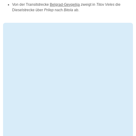
Von der Transitstrecke
Belgrad-Gevgelija
zweigt in
Titov Veles
die
Dieselstrecke über
Prilep
nach
Bitola
ab.