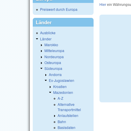
Hier
ein Währungsu
Preiswert durch Europa
Länder
Ausblicke
Länder
Marokko
Mitteleuropa
Nordeuropa
Osteuropa
Südeuropa
Andorra
Ex-Jugoslawien
Kroatien
Mazedonien
A-Z
Alternative
Transportmittel
Anlaufstellen
Bahn
Basisdaten