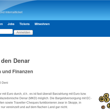
Direkt zum Inhalt
nd Interrailticket
en
Jobs
Tickets
Mitwohnen
den Denar
 und Finanzen
0 Deni
mit Euro durch, d.h.. es ist fast überall Barzahlung mit Euro bzw.
Mazedonische Denar (MKD) möglich. Die Bargeldversorgung mit EC-
rten sowie Traveller-Cheques funktionieren zwar in Skopje, in
 nur vereinzelt und auf dem flachen Land gar nicht.