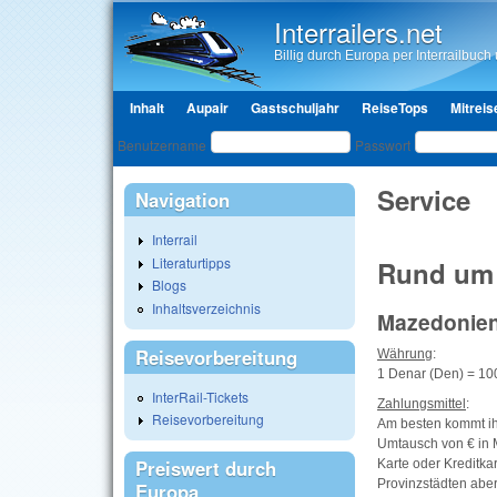
Interrailers.net
Billig durch Europa per Interrailbuch u
Hauptmenü
Inhalt
Aupair
Gastschuljahr
ReiseTops
Mitreis
Benutzeranmeldung
Benutzername
Passwort
Service
Navigation
Interrail
Literaturtipps
Rund um 
Blogs
Inhaltsverzeichnis
Mazedonien
Reisevorbereitung
Währung
:
1 Denar (Den) = 10
InterRail-Tickets
Zahlungsmittel
:
Reisevorbereitung
Am besten kommt ihr 
Umtausch von € in 
Preiswert durch
Karte oder Kreditka
Provinzstädten aber
Europa