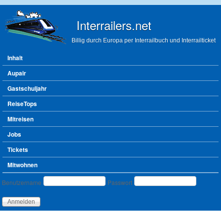
Direkt zum Inhalt
Interrailers.net
Billig durch Europa per Interrailbuch und Interrailticket
Hauptmenü
Inhalt
Aupair
Gastschuljahr
ReiseTops
Mitreisen
Jobs
Tickets
Mitwohnen
Benutzeranmeldung
Benutzername
Passwort