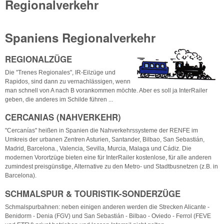
Regionalverkehr
Spaniens Regionalverkehr
REGIONALZÜGE
Die "Trenes Regionales", IR-Eilzüge und
Rapidos, sind dann zu vernachlässigen, wenn
man schnell von A nach B vorankommen möchte. Aber es soll ja InterRailer
geben, die anderes im Schilde führen ...
CERCANIAS (NAHVERKEHR)
"Cercanías" heißen in Spanien die Nahverkehrssysteme der RENFE im
Umkreis der urbanen Zentren Asturien, Santander, Bilbao, San Sebastián,
Madrid, Barcelona., Valencia, Sevilla, Murcia, Malaga und Cádiz. Die
modernen Vorortzüge bieten eine für InterRailer kostenlose, für alle anderen
zumindest preisgünstige, Alternative zu den Metro- und Stadtbusnetzen (z.B. in
Barcelona).
SCHMALSPUR & TOURISTIK-SONDERZÜGE
Schmalspurbahnen: neben einigen anderen werden die Strecken Alicante -
Benidorm - Denia (FGV) und San Sebastián - Bilbao - Oviedo - Ferrol (FEVE