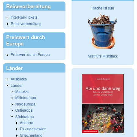
Reisevorbereitung
Rache ist süß
InterRail-Tickets
Reisevorbereitung
Preiswert durch
Europa
Preiswert durch Europa
Mist fürs Miststück
Länder
Ausblicke
Länder
Marokko
Mitteleuropa
Nordeuropa
Osteuropa
Südeuropa
Andorra
Ex-Jugoslawien
Griechenland