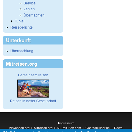
Service
Zahlen
Übernachten
Türkei
Reiseberichte
Unterkunft
Übernachtung
Mitreisen.org
Gemeinsam reisen
Reisen in netter Gesellschaft
Impressum
Mitwohnen.org
|
Mitreisen.org
|
Au-Pair-Box.com
|
Gastschuljahr.de
|
Down-