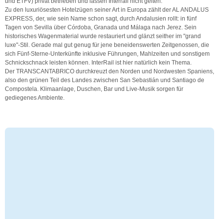
und ETFV) privat betrieben und lassen Interrail nicht gelten.
Zu den luxuriösesten Hotelzügen seiner Art in Europa zählt der AL ANDALUS
EXPRESS, der, wie sein Name schon sagt, durch Andalusien rollt: in fünf
Tagen von Sevilla über Córdoba, Granada und Málaga nach Jerez. Sein
historisches Wagenmaterial wurde restauriert und glänzt seither im "grand
luxe"-Stil. Gerade mal gut genug für jene beneidenswerten Zeitgenossen, die
sich Fünf-Sterne-Unterkünfte inklusive Führungen, Mahlzeiten und sonstigem
Schnickschnack leisten können. InterRail ist hier natürlich kein Thema.
Der TRANSCANTABRICO durchkreuzt den Norden und Nordwesten Spaniens,
also den grünen Teil des Landes zwischen San Sebastián und Santiago de
Compostela. Klimaanlage, Duschen, Bar und Live-Musik sorgen für
gediegenes Ambiente.