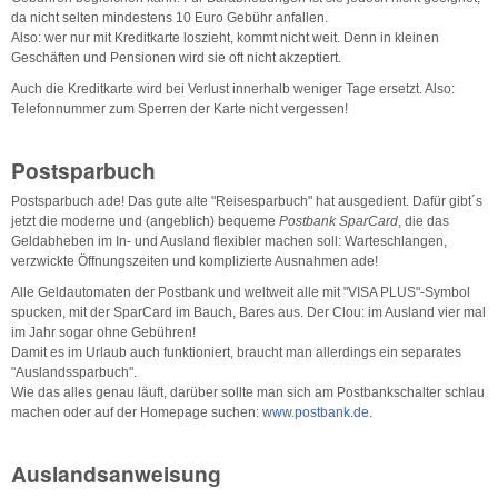
da nicht selten mindestens 10 Euro Gebühr anfallen.
Also: wer nur mit Kreditkarte loszieht, kommt nicht weit. Denn in kleinen
Geschäften und Pensionen wird sie oft nicht akzeptiert.
Auch die Kreditkarte wird bei Verlust innerhalb weniger Tage ersetzt. Also:
Telefonnummer zum Sperren der Karte nicht vergessen!
Postsparbuch
Postsparbuch ade! Das gute alte "Reisesparbuch" hat ausgedient. Dafür gibt´s
jetzt die moderne und (angeblich) bequeme
Postbank SparCard
, die das
Geldabheben im In- und Ausland flexibler machen soll: Warteschlangen,
verzwickte Öffnungszeiten und komplizierte Ausnahmen ade!
Alle Geldautomaten der Postbank und weltweit alle mit "VISA PLUS"-Symbol
spucken, mit der SparCard im Bauch, Bares aus. Der Clou: im Ausland vier mal
im Jahr sogar ohne Gebühren!
Damit es im Urlaub auch funktioniert, braucht man allerdings ein separates
"Auslandssparbuch".
Wie das alles genau läuft, darüber sollte man sich am Postbankschalter schlau
machen oder auf der Homepage suchen:
www.postbank.de
.
Auslandsanweisung