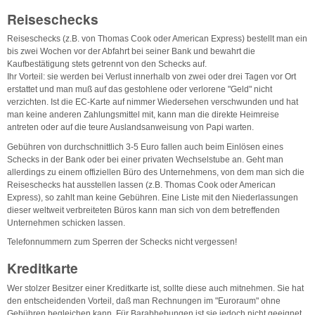
Reiseschecks
Reiseschecks (z.B. von Thomas Cook oder American Express) bestellt man ein
bis zwei Wochen vor der Abfahrt bei seiner Bank und bewahrt die
Kaufbestätigung stets getrennt von den Schecks auf.
Ihr Vorteil: sie werden bei Verlust innerhalb von zwei oder drei Tagen vor Ort
erstattet und man muß auf das gestohlene oder verlorene "Geld" nicht
verzichten. Ist die EC-Karte auf nimmer Wiedersehen verschwunden und hat
man keine anderen Zahlungsmittel mit, kann man die direkte Heimreise
antreten oder auf die teure Auslandsanweisung von Papi warten.
Gebühren von durchschnittlich 3-5 Euro fallen auch beim Einlösen eines
Schecks in der Bank oder bei einer privaten Wechselstube an. Geht man
allerdings zu einem offiziellen Büro des Unternehmens, von dem man sich die
Reiseschecks hat ausstellen lassen (z.B. Thomas Cook oder American
Express), so zahlt man keine Gebühren. Eine Liste mit den Niederlassungen
dieser weltweit verbreiteten Büros kann man sich von dem betreffenden
Unternehmen schicken lassen.
Telefonnummern zum Sperren der Schecks nicht vergessen!
Kreditkarte
Wer stolzer Besitzer einer Kreditkarte ist, sollte diese auch mitnehmen. Sie hat
den entscheidenden Vorteil, daß man Rechnungen im "Euroraum" ohne
Gebühren begleichen kann. Für Barabhebungen ist sie jedoch nicht geeignet,