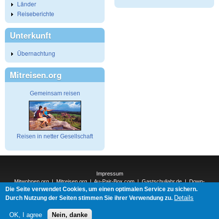
Länder
Reiseberichte
Unterkunft
Übernachtung
Mitreisen.org
Gemeinsam reisen
Reisen in netter Gesellschaft
Impressum
Mitwohnen.org
|
Mitreisen.org
|
Au-Pair-Box.com
|
Gastschuljahr.de
|
Down-
Die Seite verwendet Cookies, um einen optimalen Service zu sichern.
Under.org
|
Elderpair.com
|
Details
Interconnections-Verlag.de
|
Natur-und-Umwelt.org
|
ReiseTops.com
|
Durch Nutzung der Seiten stimmen Sie ihrer Verwendung zu.
Bewerben.com
|
Schenken.net
OK, I agree
Nein, danke