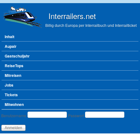
Direkt zum Inhalt
Interrailers.net
Billig durch Europa per Interrailbuch und Interrailticket
Hauptmenü
Inhalt
Aupair
Gastschuljahr
ReiseTops
Mitreisen
Jobs
Tickets
Mitwohnen
Benutzeranmeldung
Benutzername
Passwort