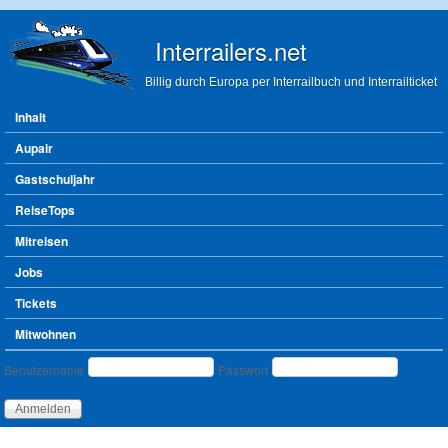
Direkt zum Inhalt
Interrailers.net
Billig durch Europa per Interrailbuch und Interrailticket
Hauptmenü
Inhalt
Aupair
Gastschuljahr
ReiseTops
Mitreisen
Jobs
Tickets
Mitwohnen
Benutzeranmeldung
Benutzername
Passwort