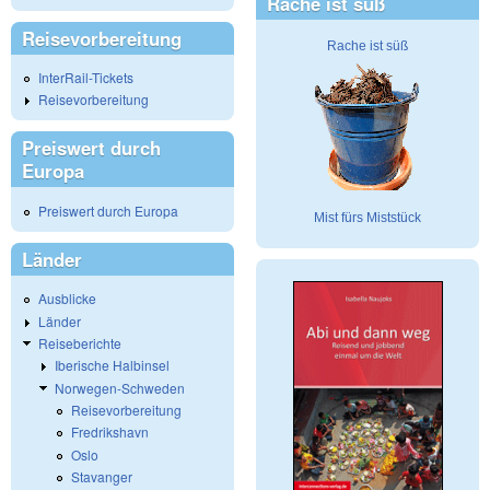
Rache ist süß
Reisevorbereitung
Rache ist süß
InterRail-Tickets
Reisevorbereitung
Preiswert durch
Europa
Preiswert durch Europa
Mist fürs Miststück
Länder
Ausblicke
Länder
Reiseberichte
Iberische Halbinsel
Norwegen-Schweden
Reisevorbereitung
Fredrikshavn
Oslo
Stavanger