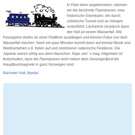
In
Flam
dann angekommen, nahmen
wir die berühmte
Flamsbanen
, eine
historische Eisenbahn, die durch
zahlreiche Tunnel und an Hängen
vorbeiführt. Lächerlich ist jedoch dann
der Halt an einem Wasserfall. Alle
Passagiere dürfen an einer Plattform aussteigen und können Fotos von dem
Wasserfall machen. Nach ein paar Minuten kommt dann auf einmal Musik und
Waldnymphen o.Ä. treten auf und zelebrieren satanische Feixtänze. Die
Japaner waren völlig aus dem Häuschen. Naja, wer´ s mag. Allgemein ist
festzuhalten, dass die
Flamsbanen
wohl neben dem
Geirangerfjord
die
Haupttourimagnete in ganz Norwegen sind.
Nächster Halt: Myrdal.