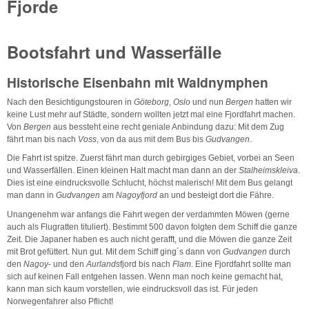
Fjorde
Bootsfahrt und Wasserfälle
Historische Eisenbahn mit Waldnymphen
Nach den Besichtigungstouren in
Göteborg, Oslo
und nun
Bergen
hatten wir
keine Lust mehr auf Städte, sondern wollten jetzt mal eine Fjordfahrt machen.
Von
Bergen
aus bessteht eine recht geniale Anbindung dazu: Mit dem Zug
fährt man bis nach
Voss
, von da aus mit dem Bus bis
Gudvangen
.
Die Fahrt ist spitze. Zuerst fährt man durch gebirgiges Gebiet, vorbei an Seen
und Wasserfällen. Einen kleinen Halt macht man dann an der
Stalheimskleiva
.
Dies ist eine eindrucksvolle Schlucht, höchst malerisch! Mit dem Bus gelangt
man dann in
Gudvangen
am
Nagoyfjord
an und besteigt dort die Fähre.
Unangenehm war anfangs die Fahrt wegen der verdammten Möwen (gerne
auch als Flugratten tituliert). Bestimmt 500 davon folgten dem Schiff die ganze
Zeit. Die Japaner haben es auch nicht gerafft, und die Möwen die ganze Zeit
mit Brot gefüttert. Nun gut. Mit dem Schiff ging´s dann von
Gudvangen
durch
den
Nagoy
- und den
Aurlands
fjord bis nach
Flam
. Eine Fjordfahrt sollte man
sich auf keinen Fall entgehen lassen. Wenn man noch keine gemacht hat,
kann man sich kaum vorstellen, wie eindrucksvoll das ist. Für jeden
Norwegenfahrer also Pflicht!