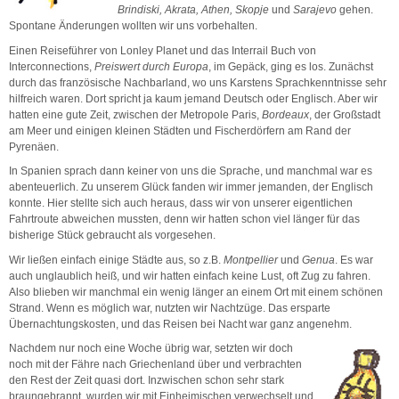
Brindiski, Akrata, Athen, Skopje
und
Sarajevo
gehen.
Spontane Änderungen wollten wir uns vorbehalten.
Einen Reiseführer von Lonley Planet und das Interrail Buch von
Interconnections,
Preiswert durch Europa
, im Gepäck, ging es los. Zunächst
durch das französische Nachbarland, wo uns Karstens Sprachkenntnisse sehr
hilfreich waren. Dort spricht ja kaum jemand Deutsch oder Englisch. Aber wir
hatten eine gute Zeit, zwischen der Metropole Paris,
Bordeaux
, der Großstadt
am Meer und einigen kleinen Städten und Fischerdörfern am Rand der
Pyrenäen.
In Spanien sprach dann keiner von uns die Sprache, und manchmal war es
abenteuerlich. Zu unserem Glück fanden wir immer jemanden, der Englisch
konnte. Hier stellte sich auch heraus, dass wir von unserer eigentlichen
Fahrtroute abweichen mussten, denn wir hatten schon viel länger für das
bisherige Stück gebraucht als vorgesehen.
Wir ließen einfach einige Städte aus, so z.B.
Montpellier
und
Genua
. Es war
auch unglaublich heiß, und wir hatten einfach keine Lust, oft Zug zu fahren.
Also blieben wir manchmal ein wenig länger an einem Ort mit einem schönen
Strand. Wenn es möglich war, nutzten wir Nachtzüge. Das ersparte
Übernachtungskosten, und das Reisen bei Nacht war ganz angenehm.
Nachdem nur noch eine Woche übrig war, setzten wir doch
noch mit der Fähre nach Griechenland über und verbrachten
den Rest der Zeit quasi dort. Inzwischen schon sehr stark
braungebrannt, wurden wir mit Einheimischen verwechselt und