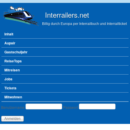
Direkt zum Inhalt
Interrailers.net
Billig durch Europa per Interrailbuch und Interrailticket
Hauptmenü
Inhalt
Aupair
Gastschuljahr
ReiseTops
Mitreisen
Jobs
Tickets
Mitwohnen
Benutzeranmeldung
Benutzername
Passwort