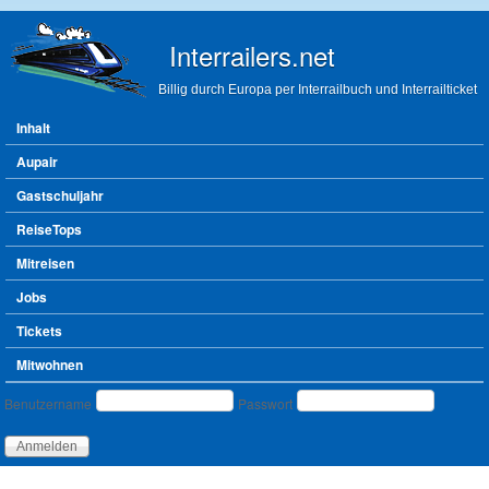
Direkt zum Inhalt
Interrailers.net
Billig durch Europa per Interrailbuch und Interrailticket
Hauptmenü
Inhalt
Aupair
Gastschuljahr
ReiseTops
Mitreisen
Jobs
Tickets
Mitwohnen
Benutzeranmeldung
Benutzername
Passwort