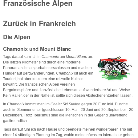
Französische Alpen
Zurück in Frankreich
Die Alpen
Chamonix und Mount Blanc
Tags darauf kam ich in
Chamonix
am
Mount Blanc
an.
Die letzten Kilometer sind durch eine moderne
Panoramaschmalspurbahn erschlossen und machen
Hunger auf Bergwanderungen.
Chamonix
ist auch ein
Touriort, hat aber trotzdem eine reizvolle Kulisse
bewahrt. Die französischen Alpen vereinen
Bergatmosphäre und französische Lebensart auf wunderbare Art und Weise.
Kein Railer, der in der Nähe ist, sollte sich diesen Abstecher entgehen lassen.
In
Chamonix
kommt man im
Chalet Ski Station
gegen 20 Euro inkl. Dusche
auch im Sommer unter (geschlossen 10. Mai - 20 Juni und 20. September - 20.
Dezember). Trotz Tourismus sind die Menschen in der Gegend umwerfend
gastfreundlich.
Tags darauf fuhr ich nach Hause und beendete meinen wunderbaren Trip mit
einer 14-stündigen Planung im Zug, wohin meine nächsten Interrailtour gehen