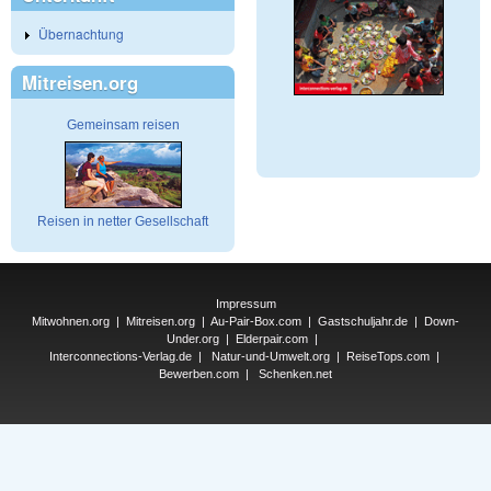
Übernachtung
Mitreisen.org
Gemeinsam reisen
Reisen in netter Gesellschaft
Impressum
Mitwohnen.org
|
Mitreisen.org
|
Au-Pair-Box.com
|
Gastschuljahr.de
|
Down-
Under.org
|
Elderpair.com
|
Interconnections-Verlag.de
|
Natur-und-Umwelt.org
|
ReiseTops.com
|
Bewerben.com
|
Schenken.net