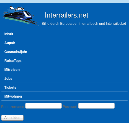
Direkt zum Inhalt
Interrailers.net
Billig durch Europa per Interrailbuch und Interrailticket
Hauptmenü
Inhalt
Aupair
Gastschuljahr
ReiseTops
Mitreisen
Jobs
Tickets
Mitwohnen
Benutzeranmeldung
Benutzername
Passwort