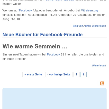
es geht weiter.
Wer uns auf
Facebook
folgt oder bzw. oder ein Angebot bei
Mitreisen.org
einstellt, kriegt ein "Auslandsbuch" mit zig Angeboten zu Auslandsaufenthalten,
Ausg. Okt. 10.
Blog von Admin
Weiterlesen
üb
Bu
Neue Bücher für Facebook-Freunde
um
...
Wie warme Semmeln ...
Binnen zwei Tagen hatten wir bei
Facebook
18 Interrailer, die uns folgten und
ein Buch erhielten.
Weiterlesen
üb
Bü
Fa
« erste Seite
‹ vorherige Seite
1
2
Seiten
Fr