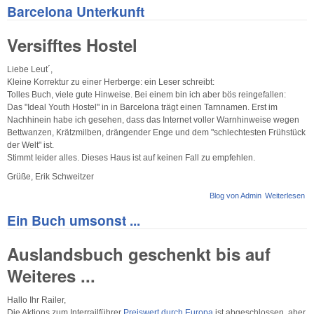
Barcelona Unterkunft
Versifftes Hostel
Liebe Leut´,
Kleine Korrektur zu einer Herberge: ein Leser schreibt:
Tolles Buch, viele gute Hinweise. Bei einem bin ich aber bös reingefallen:
Das "Ideal Youth Hostel" in in Barcelona trägt einen Tarnnamen. Erst im
Nachhinein habe ich gesehen, dass das Internet voller Warnhinweise wegen
Bettwanzen, Krätzmilben, drängender Enge und dem "schlechtesten Frühstück
der Welt" ist.
Stimmt leider alles. Dieses Haus ist auf keinen Fall zu empfehlen.
Grüße, Erik Schweitzer
Blog von Admin
Weiterlesen
üb
Ba
Ein Buch umsonst ...
Un
Auslandsbuch geschenkt bis auf
Weiteres ...
Hallo Ihr Railer,
Die Aktions zum Interrailführer
Preiswert durch Europa
ist abgeschlossen, aber