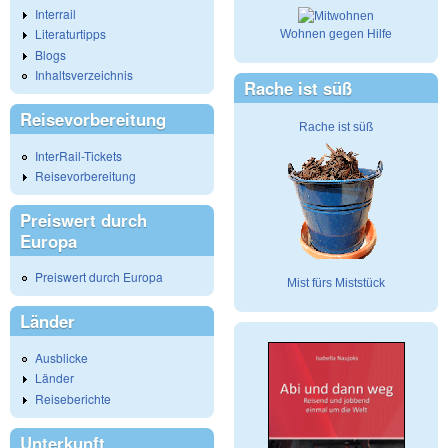
Interrail
Literaturtipps
Wohnen gegen Hilfe
Blogs
Inhaltsverzeichnis
Rache ist süß
Reisevorbereitung
Rache ist süß
InterRail-Tickets
Reisevorbereitung
Preiswert durch
Europa
Preiswert durch Europa
Mist fürs Miststück
Länder
Ausblicke
Länder
Reiseberichte
Unterkunft