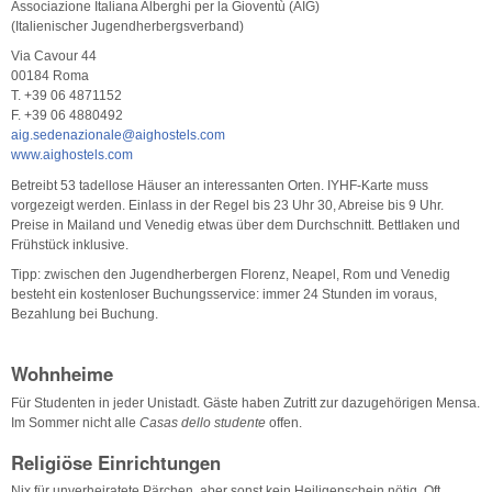
Associazione Italiana Alberghi per la Gioventù (AIG)
(Italienischer Jugendherbergsverband)
Via Cavour 44
00184 Roma
T. +39 06 4871152
F. +39 06 4880492
aig.sedenazionale@aighostels.com
www.aighostels.com
Betreibt 53 tadellose Häuser an interessanten Orten. IYHF-Karte muss
vorgezeigt werden. Einlass in der Regel bis 23 Uhr 30, Abreise bis 9 Uhr.
Preise in Mailand und Venedig etwas über dem Durchschnitt. Bettlaken und
Frühstück inklusive.
Tipp: zwischen den Jugendherbergen Florenz, Neapel, Rom und Venedig
besteht ein kostenloser Buchungsservice: immer 24 Stunden im voraus,
Bezahlung bei Buchung.
Wohnheime
Für Studenten in jeder Unistadt. Gäste haben Zutritt zur dazugehörigen Mensa.
Im Sommer nicht alle
Casas dello studente
offen.
Religiöse Einrichtungen
Nix für unverheiratete Pärchen, aber sonst kein Heiligenschein nötig. Oft