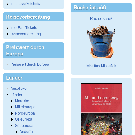
Inhaltsverzeichnis
Rache ist süß
Reisevorbereitung
Rache ist süß
InterRail-Tickets
Reisevorbereitung
Preiswert durch
Europa
Preiswert durch Europa
Mist fürs Miststück
Länder
Ausblicke
Länder
Marokko
Mitteleuropa
Nordeuropa
Osteuropa
Südeuropa
Andorra