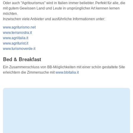
Oder auch "Agritourismus" wird in Italien immer beliebter. Perfekt für alle, die
mit gutem Gewissen Land und Leute in ursprünglicher Art kennen lernen
möchten.
Inzwischen viele Anbieter und ausführliche Informationen unter:
www.agriturismo.net
www.terranostra.it
www.agriitalia.it
www.agriturist.it
www.turismoverde.it
Bed & Breakfast
Ein Zusammenschluss von BB-Möglichkeiten mit einer schön gestaltete Site
erleichtern die Zimmersuche mit
www.bbitalia.it