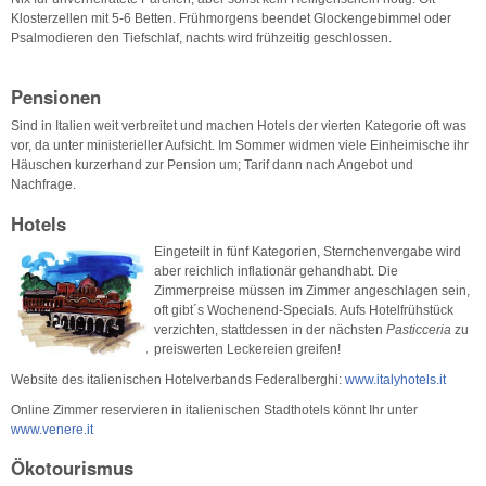
Klosterzellen mit 5-6 Betten. Frühmorgens beendet Glockengebimmel oder
Psalmodieren den Tiefschlaf, nachts wird frühzeitig geschlossen.
Pensionen
Sind in Italien weit verbreitet und machen Hotels der vierten Kategorie oft was
vor, da unter ministerieller Aufsicht. Im Sommer widmen viele Einheimische ihr
Häuschen kurzerhand zur Pension um; Tarif dann nach Angebot und
Nachfrage.
Hotels
Eingeteilt in fünf Kategorien, Sternchenvergabe wird
aber reichlich inflationär gehandhabt. Die
Zimmerpreise müssen im Zimmer angeschlagen sein,
oft gibt´s Wochenend-Specials. Aufs Hotelfrühstück
verzichten, stattdessen in der nächsten
Pasticceria
zu
preiswerten Leckereien greifen!
Website des italienischen Hotelverbands Federalberghi:
www.italyhotels.it
Online Zimmer reservieren in italienischen Stadthotels könnt Ihr unter
www.venere.it
Ökotourismus