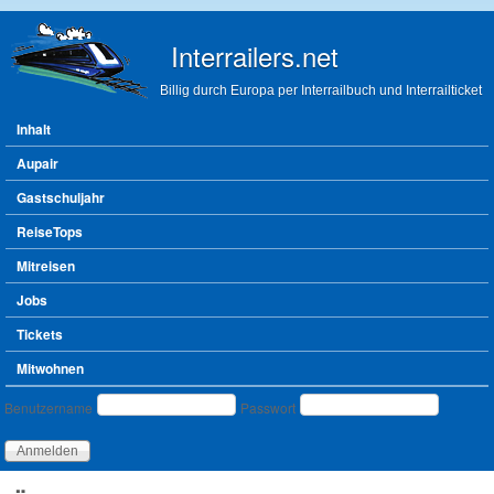
Direkt zum Inhalt
Interrailers.net
Billig durch Europa per Interrailbuch und Interrailticket
Hauptmenü
Inhalt
Aupair
Gastschuljahr
ReiseTops
Mitreisen
Jobs
Tickets
Mitwohnen
Benutzeranmeldung
Benutzername
Passwort