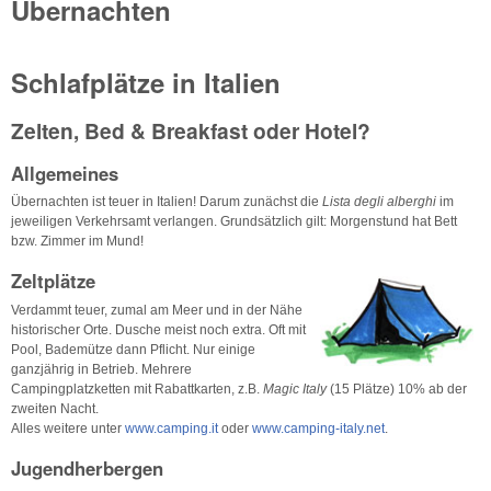
Übernachten
Schlafplätze in Italien
Zelten, Bed & Breakfast oder Hotel?
Allgemeines
Übernachten ist teuer in Italien! Darum zunächst die
Lista degli alberghi
im
jeweiligen Verkehrsamt verlangen. Grundsätzlich gilt: Morgenstund hat Bett
bzw. Zimmer im Mund!
Zeltplätze
Verdammt teuer, zumal am Meer und in der Nähe
historischer Orte. Dusche meist noch extra. Oft mit
Pool, Bademütze dann Pflicht. Nur einige
ganzjährig in Betrieb. Mehrere
Campingplatzketten mit Rabattkarten, z.B.
Magic Italy
(15 Plätze) 10% ab der
zweiten Nacht.
Alles weitere unter
www.camping.it
oder
www.camping-italy.net
.
Jugendherbergen