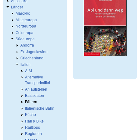
Ausblicke
Länder
Marokko
Mitteleuropa
Nordeuropa
Osteuropa
Südeuropa
Andorra
Ex-Jugoslawien
Griechenland
Italien
A-M
Alternative
Transportmittel
Anlaufstellen
Basisdaten
Fähren
Italienische Bahn
Küche
Rail & Bike
Railtipps
Regionen
Service