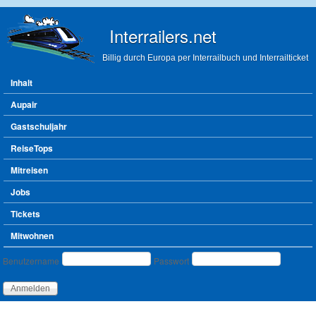
Direkt zum Inhalt
Interrailers.net
Billig durch Europa per Interrailbuch und Interrailticket
Hauptmenü
Inhalt
Aupair
Gastschuljahr
ReiseTops
Mitreisen
Jobs
Tickets
Mitwohnen
Benutzeranmeldung
Benutzername
Passwort