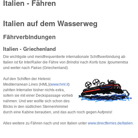
Italien - Fähren
Italien auf dem Wasserweg
Fährverbindungen
Italien - Griechenland
Die wichtigste und meistfrequentierte internationale Schiffsverbindung ab
Italien ist für InterRailer die Fähre von
Brindisi
nach
Korfu
bzw.
Igoumenitsa
und weiter nach
Patras
(Griechenland).
Auf den Schiffen der
Helenic
Mediterranean Lines
(HML)(
www.hml.it
)
zahlten Interrailer bisher nichts extra,
sofern sie mit einer Deckspassage vorlieb
nahmen. Und wer wollte sich schon des
Blicks in den südlichen Sternenhimmel
durch eine Kabine berauben, und das auch noch gegen Aufpreis!
Alles weitere zu Fähren nach und von Italien unter
www.directferries.de/italien
.