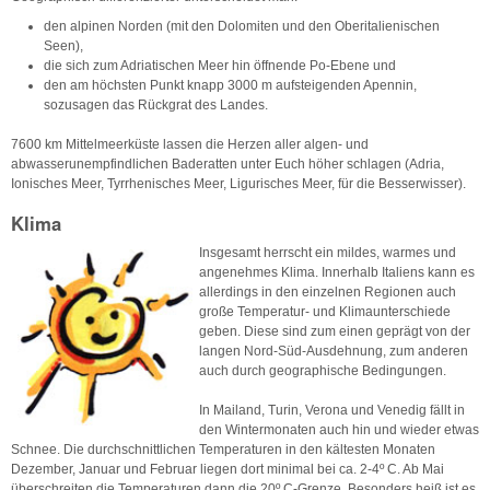
den alpinen Norden (mit den Dolomiten und den Oberitalienischen
Seen),
die sich zum Adriatischen Meer hin öffnende Po-Ebene und
den am höchsten Punkt knapp 3000 m aufsteigenden Apennin,
sozusagen das Rückgrat des Landes.
7600 km Mittelmeerküste lassen die Herzen aller algen- und
abwasserunempfindlichen Baderatten unter Euch höher schlagen (Adria,
Ionisches Meer, Tyrrhenisches Meer, Ligurisches Meer, für die Besserwisser).
Klima
Insgesamt herrscht ein mildes, warmes und
angenehmes Klima. Innerhalb Italiens kann es
allerdings in den einzelnen Regionen auch
große Temperatur- und Klimaunterschiede
geben. Diese sind zum einen geprägt von der
langen Nord-Süd-Ausdehnung, zum anderen
auch durch geographische Bedingungen.
In Mailand, Turin, Verona und Venedig fällt in
den Wintermonaten auch hin und wieder etwas
Schnee. Die durchschnittlichen Temperaturen in den kältesten Monaten
Dezember, Januar und Februar liegen dort minimal bei ca. 2-4º C. Ab Mai
überschreiten die Temperaturen dann die 20º C-Grenze. Besonders heiß ist es