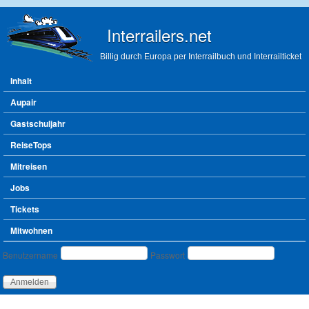
Direkt zum Inhalt
Interrailers.net
Billig durch Europa per Interrailbuch und Interrailticket
Hauptmenü
Inhalt
Aupair
Gastschuljahr
ReiseTops
Mitreisen
Jobs
Tickets
Mitwohnen
Benutzeranmeldung
Benutzername
Passwort