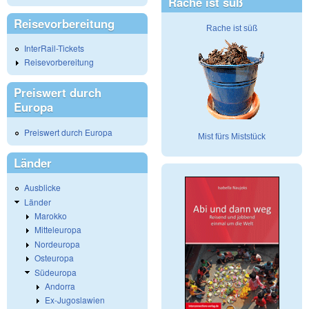
Rache ist süß
Reisevorbereitung
Rache ist süß
InterRail-Tickets
Reisevorbereitung
Preiswert durch
Europa
Preiswert durch Europa
Mist fürs Miststück
Länder
Ausblicke
Länder
Marokko
Mitteleuropa
Nordeuropa
Osteuropa
Südeuropa
Andorra
Ex-Jugoslawien