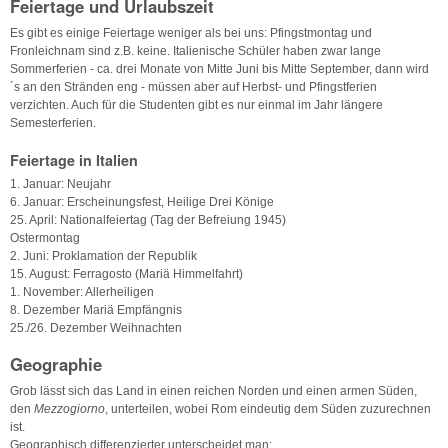
Feiertage und Urlaubszeit
Es gibt es einige Feiertage weniger als bei uns: Pfingstmontag und
Fronleichnam sind z.B. keine. Italienische Schüler haben zwar lange
Sommerferien - ca. drei Monate von Mitte Juni bis Mitte September, dann wird
´s an den Stränden eng - müssen aber auf Herbst- und Pfingstferien
verzichten. Auch für die Studenten gibt es nur einmal im Jahr längere
Semesterferien.
Feiertage in Italien
1. Januar: Neujahr
6. Januar: Erscheinungsfest, Heilige Drei Könige
25. April: Nationalfeiertag (Tag der Befreiung 1945)
Ostermontag
2. Juni: Proklamation der Republik
15. August: Ferragosto (Mariä Himmelfahrt)
1. November: Allerheiligen
8. Dezember Mariä Empfängnis
25./26. Dezember Weihnachten
Geographie
Grob lässt sich das Land in einen reichen Norden und einen armen Süden,
den
Mezzogiorno
, unterteilen, wobei Rom eindeutig dem Süden zuzurechnen
ist.
Geographisch differenzierter unterscheidet man: