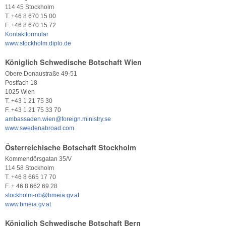
114 45 Stockholm
T. +46 8 670 15 00
F. +46 8 670 15 72
Kontaktformular
www.stockholm.diplo.de
Königlich Schwedische Botschaft Wien
Obere Donaustraße 49-51
Postfach 18
1025 Wien
T. +43 1 21 75 30
F. +43 1 21 75 33 70
ambassaden.wien@foreign.ministry.se
www.swedenabroad.com
Österreichische Botschaft Stockholm
Kommendörsgatan 35/V
114 58 Stockholm
T. +46 8 665 17 70
F. + 46 8 662 69 28
stockholm-ob@bmeia.gv.at
www.bmeia.gv.at
Königlich Schwedische Botschaft Bern