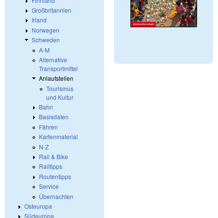
Finnland
Großbritannien
Irland
Norwegen
Schweden
A-M
Alternative
Transportmittel
Anlaufstellen
Tourismus
und Kultur
Bahn
Basisdaten
Fähren
Kartenmaterial
N-Z
Rail & Bike
Railtipps
Routentipps
Service
Übernachten
Osteuropa
Südeuropa