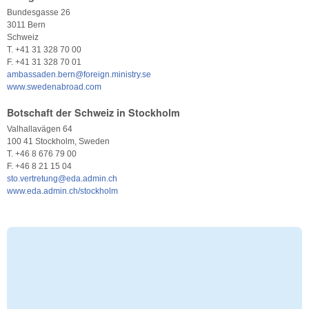
Bundesgasse 26
3011 Bern
Schweiz
T. +41 31 328 70 00
F. +41 31 328 70 01
ambassaden.bern@foreign.ministry.se
www.swedenabroad.com
Botschaft der Schweiz in Stockholm
Valhallavägen 64
100 41 Stockholm, Sweden
T. +46 8 676 79 00
F. +46 8 21 15 04
sto.vertretung@eda.admin.ch
www.eda.admin.ch/stockholm