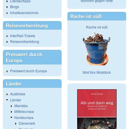
Literaturtipps
Wohnen gegen Hilfe
Blogs
Inhaltsverzeichnis
Rache ist süß
Reisevorbereitung
Rache ist süß
InterRail-Tickets
Reisevorbereitung
Preiswert durch
Europa
Preiswert durch Europa
Mist fürs Miststück
Länder
Ausblicke
Länder
Marokko
Mitteleuropa
Nordeuropa
Dänemark