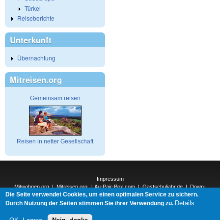
Türkei
Reiseberichte
Unterkunft
Übernachtung
Mitreisen.org
Gemeinsam reisen
Reisen in netter Gesellschaft
Impressum
Mitwohnen.org
|
Mitreisen.org
|
Au-Pair-Box.com
|
Gastschuljahr.de
|
Down-
Die Seite verwendet Cookies, um einen optimalen Service zu sichern.
Under.org
|
Elderpair.com
|
Details
Interconnections-Verlag.de
|
Natur-und-Umwelt.org
|
ReiseTops.com
|
Durch Nutzung der Seiten stimmen Sie ihrer Verwendung zu.
Bewerben.com
|
Schenken.net