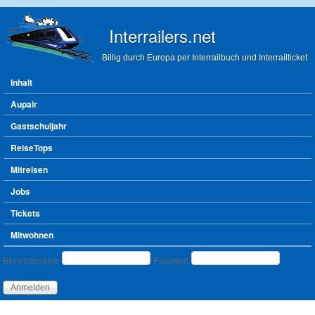
Direkt zum Inhalt
Interrailers.net
Billig durch Europa per Interrailbuch und Interrailticket
Hauptmenü
Inhalt
Aupair
Gastschuljahr
ReiseTops
Mitreisen
Jobs
Tickets
Mitwohnen
Benutzeranmeldung
Benutzername
Passwort