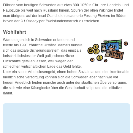
Führten vom heutigen Schweden aus etwa 800-1050 n.Chr. ihre Handels- und
Raubzüge bis weit nach Russland hinein. Spuren der ollen Wikinger findet
man übrigens auf der Insel Öland: die restaurierte Festung
Eketorp
im Süden
ist von der
JH Ottenby
per Zweistundenmarsch zu erreichen.
Wohlfahrt
Wurde eigentlich in Schweden erfunden und
feierte bis 1991 fröhliche Urständ: damals musste
sich das soziale Sicherungssystem, das einst als
fortschrittlichstes der Welt galt, schmerzliche
Einschnitte gefallen lassen, weil wegen der
schlechten wirtschaftlichen Lage das Geld fehlte.
Über ein sattes Arbeitslosengeld, einen hohen Sozialetat und eine komfortable
medizinische Versorgung können sich die Schweden aber nach wie vor
freuen. Angeblich leiden manche auch unter der staatlichen Überversorgung,
die sich wie eine Käseglocke über die Gesellschaft stülpt und die Initiative
lähmt.