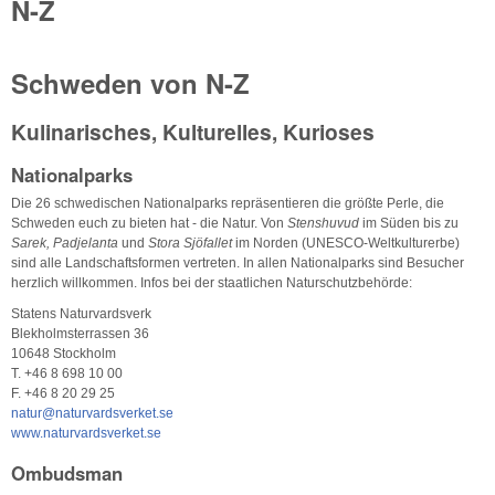
N-Z
Schweden von N-Z
Kulinarisches, Kulturelles, Kurioses
Nationalparks
Die 26 schwedischen Nationalparks repräsentieren die größte Perle, die
Schweden euch zu bieten hat - die Natur. Von
Stenshuvud
im Süden bis zu
Sarek, Padjelanta
und
Stora Sjöfallet
im Norden (UNESCO-Weltkulturerbe)
sind alle Landschaftsformen vertreten. In allen Nationalparks sind Besucher
herzlich willkommen. Infos bei der staatlichen Naturschutzbehörde:
Statens Naturvardsverk
Blekholmsterrassen 36
10648 Stockholm
T. +46 8 698 10 00
F. +46 8 20 29 25
natur@naturvardsverket.se
www.naturvardsverket.se
Ombudsman