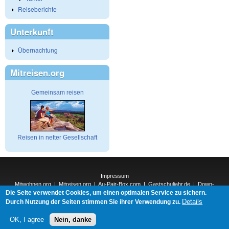
Reiseberichte
Unterkunft
Übernachtung
Mitreisen.org
Gemeinsam reisen
Reisen in netter Gesellschaft
Impressum
Mitwohnen.org
|
Mitreisen.org
|
Au-Pair-Box.com
|
Gastschuljahr.de
|
Down-
Die Seite verwendet Cookies, um einen optimalen Service zu sichern.
Under.org
|
Elderpair.com
|
Interconnections-Verlag.de
|
Natur-und-Umwelt.org
|
ReiseTops.com
|
Details
Durch Nutzung der Seiten stimmen Sie ihrer Verwendung zu.
Bewerben.com
|
Schenken.net
OK, I agree
Nein, danke