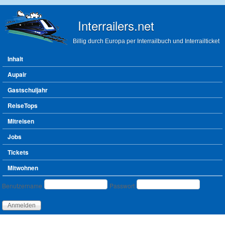
Direkt zum Inhalt
Interrailers.net
Billig durch Europa per Interrailbuch und Interrailticket
Hauptmenü
Inhalt
Aupair
Gastschuljahr
ReiseTops
Mitreisen
Jobs
Tickets
Mitwohnen
Benutzeranmeldung
Benutzername
Passwort