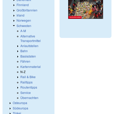
Finnland
Großbritannien
Irland
Norwegen
Schweden
A-M
Alternative
Transportmittel
Anlaufstellen
Bahn
Basisdaten
Fähren
Kartenmaterial
N-Z
Rail & Bike
Railtipps
Routentipps
Service
Übernachten
Osteuropa
Südeuropa
Türkei