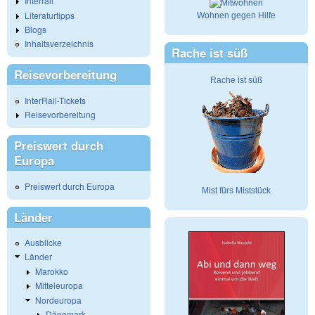
Interrail
Literaturtipps
Wohnen gegen Hilfe
Blogs
Inhaltsverzeichnis
Rache ist süß
Reisevorbereitung
Rache ist süß
InterRail-Tickets
Reisevorbereitung
Preiswert durch
Europa
Preiswert durch Europa
Mist fürs Miststück
Länder
Ausblicke
Länder
Marokko
Mitteleuropa
Nordeuropa
Dänemark