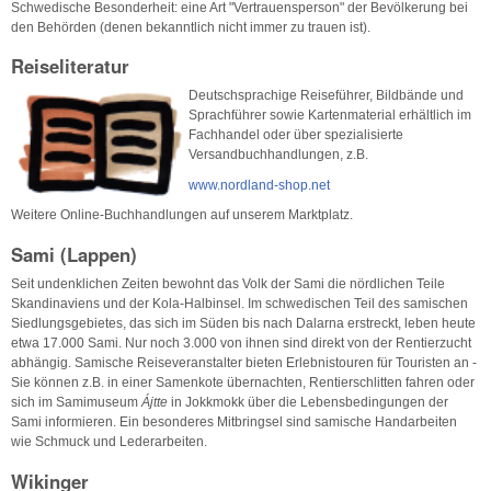
Schwedische Besonderheit: eine Art "Vertrauensperson" der Bevölkerung bei
den Behörden (denen bekanntlich nicht immer zu trauen ist).
Reiseliteratur
Deutschsprachige Reiseführer, Bildbände und
Sprachführer sowie Kartenmaterial erhältlich im
Fachhandel oder über spezialisierte
Versandbuchhandlungen, z.B.
www.nordland-shop.net
Weitere Online-Buchhandlungen auf unserem Marktplatz.
Sami (Lappen)
Seit undenklichen Zeiten bewohnt das Volk der Sami die nördlichen Teile
Skandinaviens und der Kola-Halbinsel. Im schwedischen Teil des samischen
Siedlungsgebietes, das sich im Süden bis nach Dalarna erstreckt, leben heute
etwa 17.000 Sami. Nur noch 3.000 von ihnen sind direkt von der Rentierzucht
abhängig. Samische Reiseveranstalter bieten Erlebnistouren für Touristen an -
Sie können z.B. in einer Samenkote übernachten, Rentierschlitten fahren oder
sich im Samimuseum
Ájtte
in Jokkmokk über die Lebensbedingungen der
Sami informieren. Ein besonderes Mitbringsel sind samische Handarbeiten
wie Schmuck und Lederarbeiten.
Wikinger