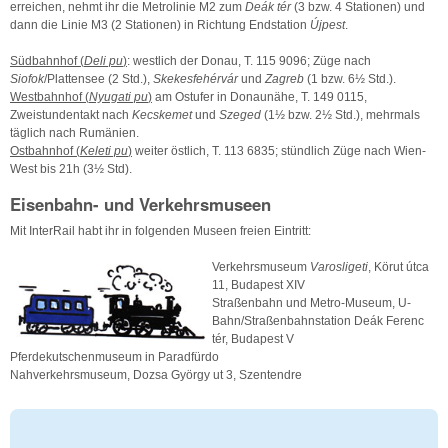
erreichen, nehmt ihr die Metrolinie M2 zum
Deák tér
(3 bzw. 4 Stationen) und
dann die Linie M3 (2 Stationen) in Richtung Endstation
Újpest
.
Südbahnhof (
Deli pu
)
: westlich der Donau, T. 115 9096; Züge nach
Siofok
/Plattensee (2 Std.),
Skekesfehérvár
und
Zagreb
(1 bzw. 6½ Std.).
Westbahnhof (
Nyugati pu
)
am Ostufer in Donaunähe, T. 149 0115,
Zweistundentakt nach
Kecskemet
und
Szeged
(1½ bzw. 2½ Std.), mehrmals
täglich nach Rumänien.
Ostbahnhof (
Keleti pu
)
weiter östlich, T. 113 6835; stündlich Züge nach Wien-
West bis 21h (3½ Std).
Eisenbahn- und Verkehrsmuseen
Mit InterRail habt ihr in folgenden Museen freien Eintritt:
Verkehrsmuseum
Varosligeti
, Körut útca
11, Budapest XIV
Straßenbahn und Metro-Museum, U-
Bahn/Straßenbahnstation Deák Ferenc
tér, Budapest V
Pferdekutschenmuseum in Paradfürdo
Nahverkehrsmuseum, Dozsa György ut 3, Szentendre