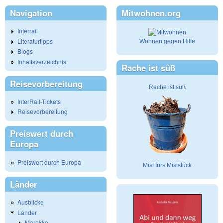
Navigation
Mitwohnen.org
Interrail
Literaturtipps
Wohnen gegen Hilfe
Blogs
Inhaltsverzeichnis
Rache ist süß
Reisevorbereitung
Rache ist süß
InterRail-Tickets
Reisevorbereitung
Preiswert durch
Europa
Preiswert durch Europa
Mist fürs Miststück
Länder
Ausblicke
Länder
Marokko