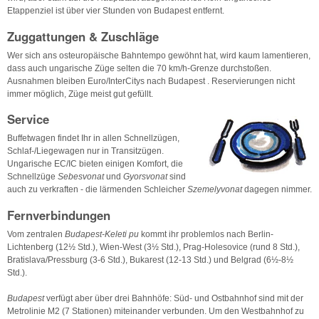
Etappenziel ist über vier Stunden von Budapest entfernt.
Zuggattungen & Zuschläge
Wer sich ans osteuropäische Bahntempo gewöhnt hat, wird kaum lamentieren,
dass auch ungarische Züge selten die 70 km/h-Grenze durchstoßen.
Ausnahmen bleiben Euro/InterCitys nach Budapest . Reservierungen nicht
immer möglich, Züge meist gut gefüllt.
Service
Buffetwagen findet Ihr in allen Schnellzügen,
Schlaf-/Liegewagen nur in Transitzügen.
Ungarische EC/IC bieten einigen Komfort, die
Schnellzüge
Sebesvonat
und
Gyorsvonat
sind
auch zu verkraften - die lärmenden Schleicher
Szemelyvonat
dagegen nimmer.
Fernverbindungen
Vom zentralen
Budapest-Keleti pu
kommt ihr problemlos nach Berlin-
Lichtenberg (12½ Std.), Wien-West (3½ Std.), Prag-Holesovice (rund 8 Std.),
Bratislava/Pressburg (3-6 Std.), Bukarest (12-13 Std.) und Belgrad (6½-8½
Std.).
Budapest
verfügt aber über drei Bahnhöfe: Süd- und Ostbahnhof sind mit der
Metrolinie M2 (7 Stationen) miteinander verbunden. Um den Westbahnhof zu