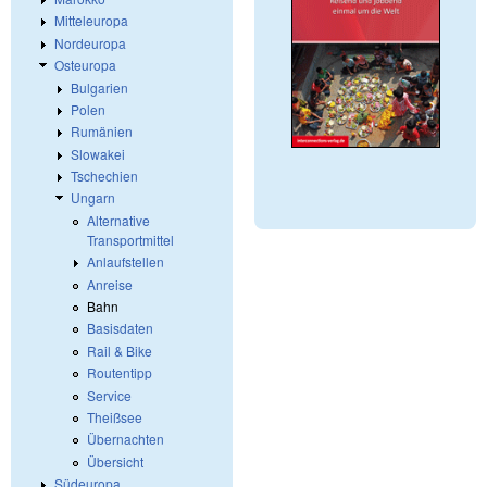
Mitteleuropa
Nordeuropa
Osteuropa
Bulgarien
Polen
Rumänien
Slowakei
Tschechien
Ungarn
Alternative
Transportmittel
Anlaufstellen
Anreise
Bahn
Basisdaten
Rail & Bike
Routentipp
Service
Theißsee
Übernachten
Übersicht
Südeuropa