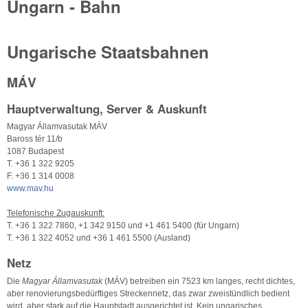
Ungarn - Bahn
Ungarische Staatsbahnen
MÁV
Hauptverwaltung, Server & Auskunft
Magyar Államvasutak MÁV
Baross tér 11/b
1087 Budapest
T. +36 1 322 9205
F. +36 1 314 0008
www.mav.hu
Telefonische Zugauskunft:
T. +36 1 322 7860, +1 342 9150 und +1 461 5400 (für Ungarn)
T. +36 1 322 4052 und +36 1 461 5500 (Ausland)
Netz
Die
Magyar Államvasutak
(MÁV) betreiben ein 7523 km langes, recht dichtes,
aber renovierungsbedürftiges Streckennetz, das zwar zweistündlich bedient
wird, aber stark auf die Hauptstadt ausgerichtet ist. Kein ungarisches