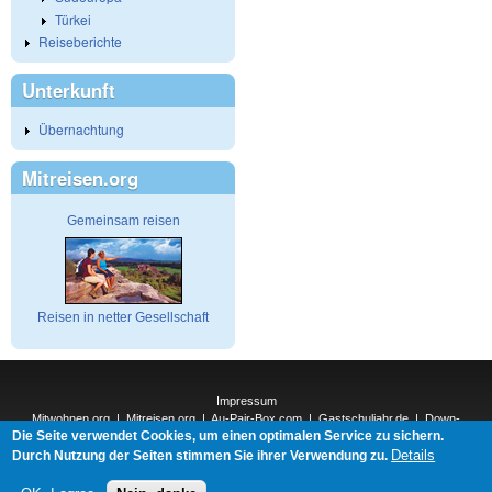
Türkei
Reiseberichte
Unterkunft
Übernachtung
Mitreisen.org
Gemeinsam reisen
Reisen in netter Gesellschaft
Impressum
Mitwohnen.org
|
Mitreisen.org
|
Au-Pair-Box.com
|
Gastschuljahr.de
|
Down-
Die Seite verwendet Cookies, um einen optimalen Service zu sichern.
Under.org
|
Elderpair.com
|
Interconnections-Verlag.de
|
Natur-und-Umwelt.org
|
ReiseTops.com
|
Details
Durch Nutzung der Seiten stimmen Sie ihrer Verwendung zu.
Bewerben.com
|
Schenken.net