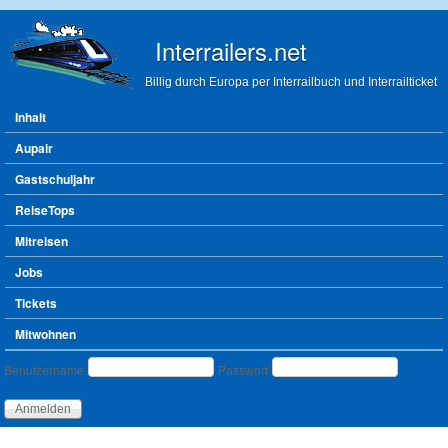
Direkt zum Inhalt
Interrailers.net
Billig durch Europa per Interrailbuch und Interrailticket
Hauptmenü
Inhalt
Aupair
Gastschuljahr
ReiseTops
Mitreisen
Jobs
Tickets
Mitwohnen
Benutzeranmeldung
Benutzername
Passwort