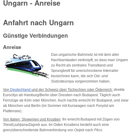
Ungarn - Anreise
Anfahrt nach Ungarn
Günstige Verbindungen
Anreise
Das ungarische Bahnnetz ist mit dem aller
Nachbarstaaten verknüpft, so dass man Ungarn
zu Recht als zentrales Transitland und
Sprungbrett für unerschrockene Interrailer
bezeichnen kann, die sich Ost- und
Südosteuropa vorgenommen haben.
Von
Deutschland
und der Schweiz über Tschechien oder Österreich:
direkte
Eurocitys ab Hamburg/Berlin über Dresden nach Budapest. Täglich auch
Fernzüge ab Köln oder München. Auch nachts erreicht ihr Budapest, und zwar
ab München und Berlin (im Sommer mit Kurswagen nach
Fonyöd
am
Plattensee).
Von Italien, Slowenien und Kroatien
: Ihr erreicht Budapest mit Zügen von
Triest/Ljubljana/Zagreb
aus. Im Osten Kroatiens besteht auch eine
grenzüberschreitende Bahnverbindung von
Osijek
nach
Pécs
.