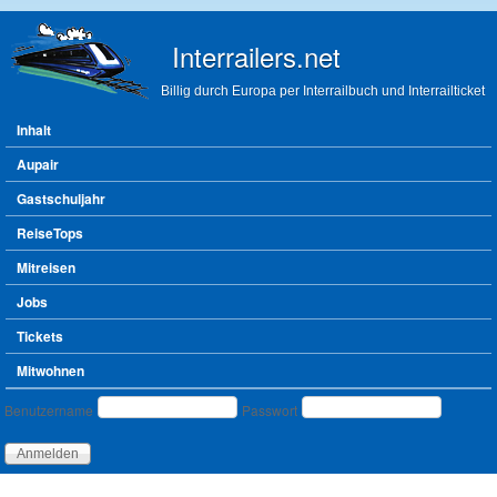
Direkt zum Inhalt
Interrailers.net
Billig durch Europa per Interrailbuch und Interrailticket
Hauptmenü
Inhalt
Aupair
Gastschuljahr
ReiseTops
Mitreisen
Jobs
Tickets
Mitwohnen
Benutzeranmeldung
Benutzername
Passwort