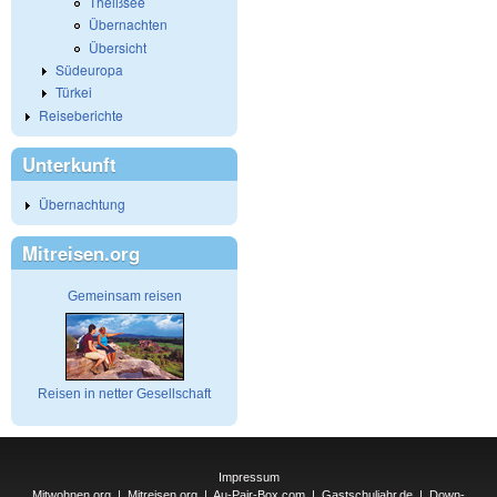
Theißsee
Übernachten
Übersicht
Südeuropa
Türkei
Reiseberichte
Unterkunft
Übernachtung
Mitreisen.org
Gemeinsam reisen
Reisen in netter Gesellschaft
Impressum
Mitwohnen.org
|
Mitreisen.org
|
Au-Pair-Box.com
|
Gastschuljahr.de
|
Down-