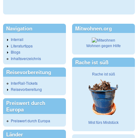
Navigation
Mitwohnen.org
Interrail
Literaturtipps
Wohnen gegen Hilfe
Blogs
Inhaltsverzeichnis
Rache ist süß
Reisevorbereitung
Rache ist süß
InterRail-Tickets
Reisevorbereitung
Preiswert durch
Europa
Preiswert durch Europa
Mist fürs Miststück
Länder