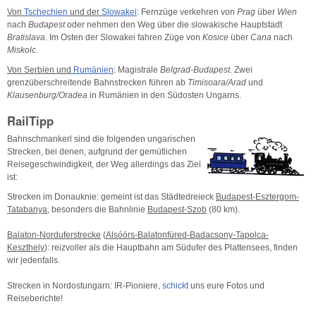
Von
Tschechien
und der
Slowakei
: Fernzüge verkehren von
Prag
über
Wien
nach
Budapest
oder nehmen den Weg über die slowakische Hauptstadt
Bratislava
. Im Osten der Slowakei fahren Züge von
Kosice
über
Cana
nach
Miskolc
.
Von Serbien und
Rumänien
: Magistrale
Belgrad-Budapest
. Zwei
grenzüberschreitende Bahnstrecken führen ab
Timisoara/Arad
und
Klausenburg/Oradea
in Rumänien in den Südosten Ungarns.
RailTipp
Bahnschmankerl sind die folgenden ungarischen
Strecken, bei denen, aufgrund der gemütlichen
Reisegeschwindigkeit, der Weg allerdings das Ziel
ist:
Strecken im Donauknie: gemeint ist das Städtedreieck
Budapest-Esztergom-
Tatabanya
, besonders die Bahnlinie
Budapest-Szob
(80 km).
Balaton-Norduferstrecke
(
Alsóörs-Balatonfüred-Badacsony-Tapolca-
Keszthely
): reizvoller als die Hauptbahn am Südufer des Plattensees, finden
wir jedenfalls.
Strecken in Nordostungarn: IR-Pioniere,
schickt
uns eure Fotos und
Reiseberichte!