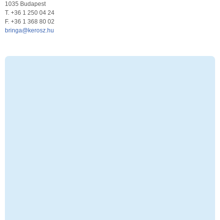
1035 Budapest
T. +36 1 250 04 24
F. +36 1 368 80 02
bringa@kerosz.hu