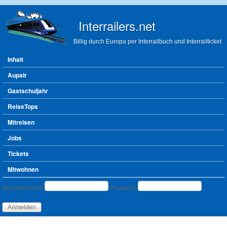
Direkt zum Inhalt
Interrailers.net
Billig durch Europa per Interrailbuch und Interrailticket
Hauptmenü
Inhalt
Aupair
Gastschuljahr
ReiseTops
Mitreisen
Jobs
Tickets
Mitwohnen
Benutzeranmeldung
Benutzername
Passwort