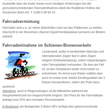
Auskünfte über die leider immer noch häufigen Änderungen bei der
grenzüberschreitenden Fahrradmitnahme erteilt die Radfahrer-Hotline der
Deutschen Bahn AG: T. 0180 5 99 66 33.
Fahrradvermietung
Fahrräder sind u.a. an vielen Bahnhöfen rund um den Plattensee zu mieten;
Übersicht in der Broschüre
Utazzon Együtt Kerékpárjával
(anhand von Bildern
erklärt!).
Fahrradmitnahme im Schienen-Binnenverkehr
Landesweit: außer in bestimmten Intercitys und
internationalen Zügen fast in allen Zügen
möglich (Selbstverladung), sofern Gepäckwagen
oder Fahrradabteil vorhanden. Ob dies der Fall
ist, ist den Fahrplänen leider nicht immer zu
entnehmen. Ihr könnt eure Räder notfalls aber
auch im ersten bzw. letzten Einstiegsabteil der 2.
Klasse transportieren, sofern der Platz dazu
ausreicht.
Allerdings
: auch in Regionalzügen ist die Mitnahme während der
Hauptverkehrszeit nur eingeschränkt möglich. Der Preis für die Fahrradkarte
beträgt rund 25% des normalen Personentarifs.
In Budapest:
die Budapester S-Bahn HÉV verfügt über gekennzeichnete