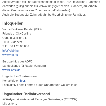
Abteile/Wagen mit Fahrradmitnahmemöglichkeit. Dazu müsst ihr 1 Fahrkarte
entwerten (gültig nur bis zur Verwaltungsgrenze von Budapest, außerhalb
dieser Grenze muss eine Zusatzkarte gelöst werden).
Auch die Budapester Zahnradbahn befördert einzelne Fahrräder.
Infoquellen
Városi Biciklizés Barátai (VBB)
Friends of City Cycling
Curia u. 3. II. em. 1.
1053 Budapest
T./F. +36 1 28 00 888
info@vbb.hu
www.vbb.hu
Europa-Infos des ADFC
Landeskunde für Radler (Ungarn)
www1.adfc.de
Ungarisches Tourismusamt
Kontaktdaten
hier
.
Faltblatt "Mit dem Fahrrad durch Ungarn" und weitere Infos.
Ungarischer Radfahrverband
KERékpárral közlekedök Országos Szövetsége (KEROSZ)
Miklos tér 1