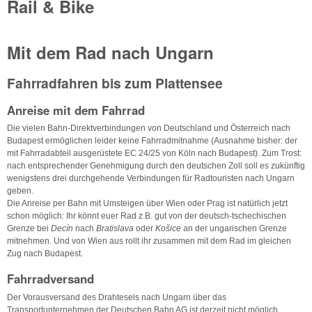
Rail & Bike
Mit dem Rad nach Ungarn
Fahrradfahren bis zum Plattensee
Anreise mit dem Fahrrad
Die vielen Bahn-Direktverbindungen von Deutschland und Österreich nach
Budapest ermöglichen leider keine Fahrradmitnahme (Ausnahme bisher: der
mit Fahrradabteil ausgerüstete EC 24/25 von Köln nach Budapest). Zum Trost:
nach entsprechender Genehmigung durch den deutschen Zoll soll es zukünftig
wenigstens drei durchgehende Verbindungen für Radtouristen nach Ungarn
geben.
Die Anreise per Bahn mit Umsteigen über Wien oder Prag ist natürlich jetzt
schon möglich: Ihr könnt euer Rad z.B. gut von der deutsch-tschechischen
Grenze bei
Decín
nach
Bratislava
oder
Košice
an der ungarischen Grenze
mitnehmen. Und von Wien aus rollt ihr zusammen mit dem Rad im gleichen
Zug nach Budapest.
Fahrradversand
Der Vorausversand des Drahtesels nach Ungarn über das
Transportunternehmen der Deutschen Bahn AG ist derzeit nicht möglich.