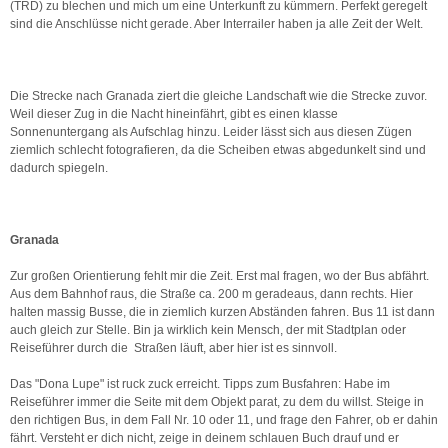
(TRD) zu blechen und mich um eine Unterkunft zu kümmern. Perfekt geregelt
sind die Anschlüsse nicht gerade. Aber Interrailer haben ja alle Zeit der Welt.
Die Strecke nach Granada ziert die gleiche Landschaft wie die Strecke zuvor.
Weil dieser Zug in die Nacht hineinfährt, gibt es einen klasse
Sonnenuntergang als Aufschlag hinzu. Leider lässt sich aus diesen Zügen
ziemlich schlecht fotografieren, da die Scheiben etwas abgedunkelt sind und
dadurch spiegeln.
Granada
Zur großen Orientierung fehlt mir die Zeit. Erst mal fragen, wo der Bus abfährt.
Aus dem Bahnhof raus, die Straße ca. 200 m geradeaus, dann rechts. Hier
halten massig Busse, die in ziemlich kurzen Abständen fahren. Bus 11 ist dann
auch gleich zur Stelle. Bin ja wirklich kein Mensch, der mit Stadtplan oder
Reiseführer durch die Straßen läuft, aber hier ist es sinnvoll.
Das "Dona Lupe" ist ruck zuck erreicht. Tipps zum Busfahren: Habe im
Reiseführer immer die Seite mit dem Objekt parat, zu dem du willst. Steige in
den richtigen Bus, in dem Fall Nr. 10 oder 11, und frage den Fahrer, ob er dahin
fährt. Versteht er dich nicht, zeige in deinem schlauen Buch drauf und er