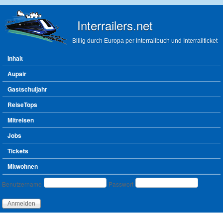
Direkt zum Inhalt
Interrailers.net
Billig durch Europa per Interrailbuch und Interrailticket
Hauptmenü
Inhalt
Aupair
Gastschuljahr
ReiseTops
Mitreisen
Jobs
Tickets
Mitwohnen
Benutzeranmeldung
Benutzername
Passwort