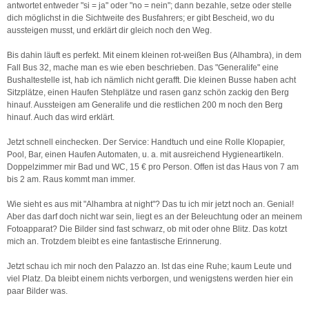
antwortet entweder "si = ja" oder "no = nein"; dann bezahle, setze oder stelle
dich möglichst in die Sichtweite des Busfahrers; er gibt Bescheid, wo du
aussteigen musst, und erklärt dir gleich noch den Weg.
Bis dahin läuft es perfekt. Mit einem kleinen rot-weißen Bus (Alhambra), in dem
Fall Bus 32, mache man es wie eben beschrieben. Das "Generalife" eine
Bushaltestelle ist, hab ich nämlich nicht gerafft. Die kleinen Busse haben acht
Sitzplätze, einen Haufen Stehplätze und rasen ganz schön zackig den Berg
hinauf. Aussteigen am Generalife und die restlichen 200 m noch den Berg
hinauf. Auch das wird erklärt.
Jetzt schnell einchecken. Der Service: Handtuch und eine Rolle Klopapier,
Pool, Bar, einen Haufen Automaten, u. a. mit ausreichend Hygieneartikeln.
Doppelzimmer mir Bad und WC, 15 € pro Person. Offen ist das Haus von 7 am
bis 2 am. Raus kommt man immer.
Wie sieht es aus mit "Alhambra at night"? Das tu ich mir jetzt noch an. Genial!
Aber das darf doch nicht war sein, liegt es an der Beleuchtung oder an meinem
Fotoapparat? Die Bilder sind fast schwarz, ob mit oder ohne Blitz. Das kotzt
mich an. Trotzdem bleibt es eine fantastische Erinnerung.
Jetzt schau ich mir noch den Palazzo an. Ist das eine Ruhe; kaum Leute und
viel Platz. Da bleibt einem nichts verborgen, und wenigstens werden hier ein
paar Bilder was.