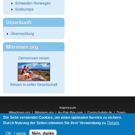
Schweden-Norwegen
Südeuropa
Unterkunft
Übernachtung
Mitreisen.org
Gemeinsam reisen
Reisen in netter Gesellschaft
Impressum
Mitwohnen.org
|
Mitreisen.org
|
Au-Pair-Box.com
|
Gastschuljahr.de
|
Down-
Die Seite verwendet Cookies, um einen optimalen Service zu sichern.
Under.org
|
Elderpair.com
|
Interconnections-Verlag.de
|
Natur-und-Umwelt.org
|
ReiseTops.com
|
Details
Durch Nutzung der Seiten stimmen Sie ihrer Verwendung zu.
Bewerben.com
|
Schenken.net
OK, I agree
Nein, danke