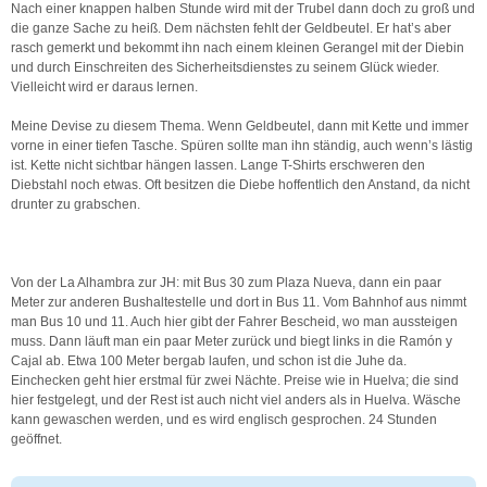
Nach einer knappen halben Stunde wird mit der Trubel dann doch zu groß und
die ganze Sache zu heiß. Dem nächsten fehlt der Geldbeutel. Er hat’s aber
rasch gemerkt und bekommt ihn nach einem kleinen Gerangel mit der Diebin
und durch Einschreiten des Sicherheitsdienstes zu seinem Glück wieder.
Vielleicht wird er daraus lernen.
Meine Devise zu diesem Thema. Wenn Geldbeutel, dann mit Kette und immer
vorne in einer tiefen Tasche. Spüren sollte man ihn ständig, auch wenn’s lästig
ist. Kette nicht sichtbar hängen lassen. Lange T-Shirts erschweren den
Diebstahl noch etwas. Oft besitzen die Diebe hoffentlich den Anstand, da nicht
drunter zu grabschen.
Von der La Alhambra zur JH: mit Bus 30 zum Plaza Nueva, dann ein paar
Meter zur anderen Bushaltestelle und dort in Bus 11. Vom Bahnhof aus nimmt
man Bus 10 und 11. Auch hier gibt der Fahrer Bescheid, wo man aussteigen
muss. Dann läuft man ein paar Meter zurück und biegt links in die Ramón y
Cajal ab. Etwa 100 Meter bergab laufen, und schon ist die Juhe da.
Einchecken geht hier erstmal für zwei Nächte. Preise wie in Huelva; die sind
hier festgelegt, und der Rest ist auch nicht viel anders als in Huelva. Wäsche
kann gewaschen werden, und es wird englisch gesprochen. 24 Stunden
geöffnet.