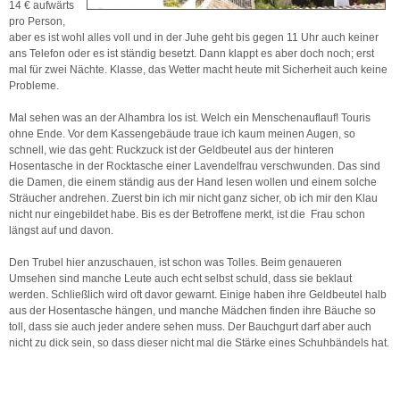
14 € aufwärts
pro Person,
aber es ist wohl alles voll und in der Juhe geht bis gegen 11 Uhr auch keiner
ans Telefon oder es ist ständig besetzt. Dann klappt es aber doch noch; erst
mal für zwei Nächte. Klasse, das Wetter macht heute mit Sicherheit auch keine
Probleme.
Mal sehen was an der Alhambra los ist. Welch ein Menschenauflauf! Touris
ohne Ende. Vor dem Kassengebäude traue ich kaum meinen Augen, so
schnell, wie das geht: Ruckzuck ist der Geldbeutel aus der hinteren
Hosentasche in der Rocktasche einer Lavendelfrau verschwunden. Das sind
die Damen, die einem ständig aus der Hand lesen wollen und einem solche
Sträucher andrehen. Zuerst bin ich mir nicht ganz sicher, ob ich mir den Klau
nicht nur eingebildet habe. Bis es der Betroffene merkt, ist die Frau schon
längst auf und davon.
Den Trubel hier anzuschauen, ist schon was Tolles. Beim genaueren
Umsehen sind manche Leute auch echt selbst schuld, dass sie beklaut
werden. Schließlich wird oft davor gewarnt. Einige haben ihre Geldbeutel halb
aus der Hosentasche hängen, und manche Mädchen finden ihre Bäuche so
toll, dass sie auch jeder andere sehen muss. Der Bauchgurt darf aber auch
nicht zu dick sein, so dass dieser nicht mal die Stärke eines Schuhbändels hat.