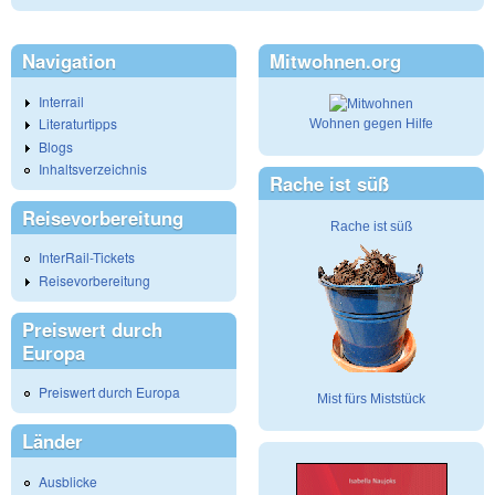
Navigation
Mitwohnen.org
Interrail
Literaturtipps
Wohnen gegen Hilfe
Blogs
Inhaltsverzeichnis
Rache ist süß
Reisevorbereitung
Rache ist süß
InterRail-Tickets
Reisevorbereitung
Preiswert durch
Europa
Preiswert durch Europa
Mist fürs Miststück
Länder
Ausblicke