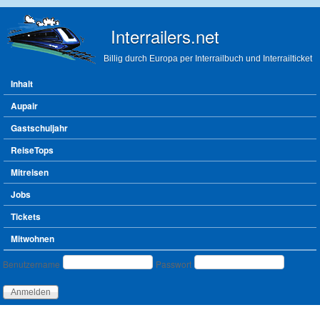
Direkt zum Inhalt
Interrailers.net
Billig durch Europa per Interrailbuch und Interrailticket
Hauptmenü
Inhalt
Aupair
Gastschuljahr
ReiseTops
Mitreisen
Jobs
Tickets
Mitwohnen
Benutzeranmeldung
Benutzername
Passwort