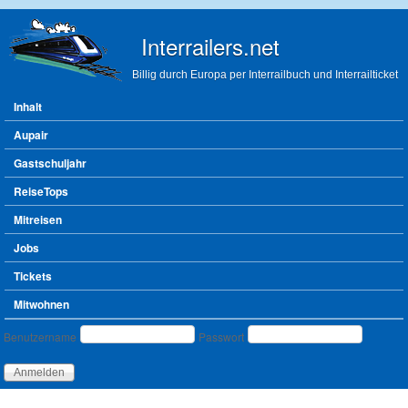
Direkt zum Inhalt
Interrailers.net
Billig durch Europa per Interrailbuch und Interrailticket
Hauptmenü
Inhalt
Aupair
Gastschuljahr
ReiseTops
Mitreisen
Jobs
Tickets
Mitwohnen
Benutzeranmeldung
Benutzername
Passwort