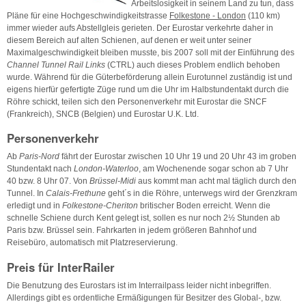
Arbeitslosigkeit in seinem Land zu tun, dass
Pläne für eine Hochgeschwindigkeitstrasse
Folkestone - London
(110 km)
immer wieder aufs Abstellgleis gerieten. Der Eurostar verkehrte daher in
diesem Bereich auf alten Schienen, auf denen er weit unter seiner
Maximalgeschwindigkeit bleiben musste, bis 2007 soll mit der Einführung des
Channel Tunnel Rail Links
(CTRL) auch dieses Problem endlich behoben
wurde. Während für die Güterbeförderung allein Eurotunnel zuständig ist und
eigens hierfür gefertigte Züge rund um die Uhr im Halbstundentakt durch die
Röhre schickt, teilen sich den Personenverkehr mit Eurostar die SNCF
(Frankreich), SNCB (Belgien) und Eurostar U.K. Ltd.
Personenverkehr
Ab
Paris-Nord
fährt der Eurostar zwischen 10 Uhr 19 und 20 Uhr 43 im groben
Stundentakt nach
London-Waterloo
, am Wochenende sogar schon ab 7 Uhr
40 bzw. 8 Uhr 07. Von
Brüssel-Midi
aus kommt man acht mal täglich durch den
Tunnel. In
Calais-Frethune
geht´s in die Röhre, unterwegs wird der Grenzkram
erledigt und in
Folkestone-Cheriton
britischer Boden erreicht. Wenn die
schnelle Schiene durch Kent gelegt ist, sollen es nur noch 2½ Stunden ab
Paris bzw. Brüssel sein. Fahrkarten in jedem größeren Bahnhof und
Reisebüro, automatisch mit Platzreservierung.
Preis für InterRailer
Die Benutzung des Eurostars ist im Interrailpass leider nicht inbegriffen.
Allerdings gibt es ordentliche Ermäßigungen für Besitzer des Global-, bzw.