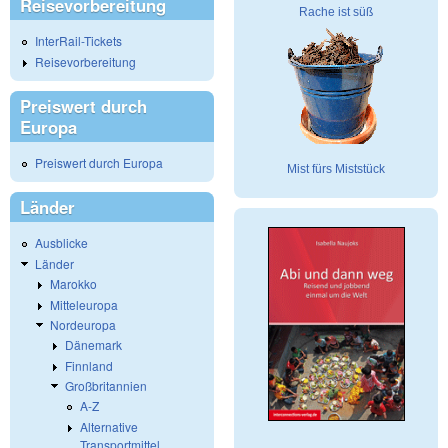
Reisevorbereitung
Rache ist süß
InterRail-Tickets
Reisevorbereitung
Preiswert durch
Europa
Preiswert durch Europa
Mist fürs Miststück
Länder
Ausblicke
Länder
Marokko
Mitteleuropa
Nordeuropa
Dänemark
Finnland
Großbritannien
A-Z
Alternative
Transportmittel