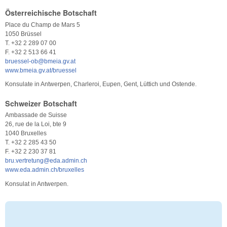
Österreichische Botschaft
Place du Champ de Mars 5
1050 Brüssel
T. +32 2 289 07 00
F. +32 2 513 66 41
bruessel-ob@bmeia.gv.at
www.bmeia.gv.at/bruessel
Konsulate in Antwerpen, Charleroi, Eupen, Gent, Lüttich und Ostende.
Schweizer Botschaft
Ambassade de Suisse
26, rue de la Loi, bte 9
1040 Bruxelles
T. +32 2 285 43 50
F. +32 2 230 37 81
bru.vertretung@eda.admin.ch
www.eda.admin.ch/bruxelles
Konsulat in Antwerpen.