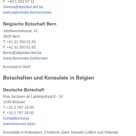
F. +43 1 502 07 11
Vienna@diplobel.fed.be
www.diplomatie.be/viennade/
Belgische Botschaft Bern
Jubiläumsstrasse, 41
3005 Bern
T. +41 31 350 01 50
F. +41 31 350 01 65
Bern(@)diplobel.fed.be
www.diplomatie.be/bernde/
Konsulat in Genf.
Botschaften und Konsulate in Belgien
Deutsche Botschaft
Rue Jacques de Lalaingstraat 8 - 14
1040 Brüssel
T. +32 2 787 18 00
F. +32 2 787 28 00
Kontaktformular
www.bruessel.diplo
Konsulate in Antwerpen, Charleroi, Gent, Hasselt, Lüttich und Ostende.