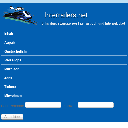
Direkt zum Inhalt
Interrailers.net
Billig durch Europa per Interrailbuch und Interrailticket
Hauptmenü
Inhalt
Aupair
Gastschuljahr
ReiseTops
Mitreisen
Jobs
Tickets
Mitwohnen
Benutzeranmeldung
Benutzername
Passwort