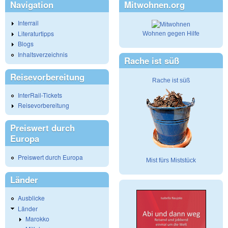
Navigation
Mitwohnen.org
Interrail
Literaturtipps
Wohnen gegen Hilfe
Blogs
Inhaltsverzeichnis
Rache ist süß
Reisevorbereitung
Rache ist süß
InterRail-Tickets
Reisevorbereitung
Preiswert durch
Europa
Preiswert durch Europa
Mist fürs Miststück
Länder
Ausblicke
Länder
Marokko