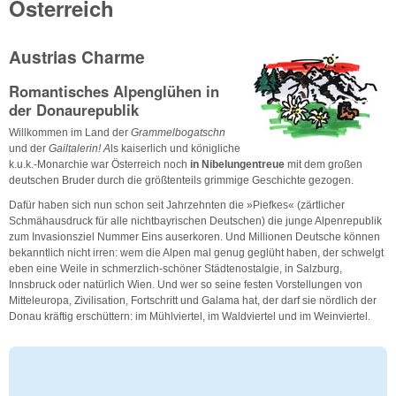
Österreich
Austrias Charme
Romantisches Alpenglühen in
der Donaurepublik
Willkommen im Land der
Grammelbogatschn
und der
Gailtalerin!
A
ls kaiserlich und königliche
k.u.k.-Monarchie war Österreich noch
in Nibelungentreue
mit dem großen
deutschen Bruder durch die größtenteils grimmige Geschichte gezogen.
Dafür haben sich nun schon seit Jahrzehnten die »Piefkes« (zärtlicher
Schmähausdruck für alle nichtbayrischen Deutschen) die junge Alpenrepublik
zum Invasionsziel Nummer Eins auserkoren. Und Millionen Deutsche können
bekanntlich nicht irren: wem die Alpen mal genug geglüht haben, der schwelgt
eben eine Weile in schmerzlich-schöner Städtenostalgie, in Salzburg,
Innsbruck oder natürlich Wien. Und wer so seine festen Vorstellungen von
Mitteleuropa, Zivilisation, Fortschritt und Galama hat, der darf sie nördlich der
Donau kräftig erschüttern: im Mühlviertel, im Waldviertel und im Weinviertel.