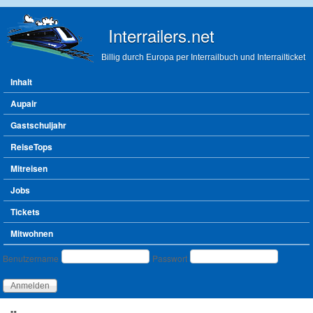
Direkt zum Inhalt
Interrailers.net
Billig durch Europa per Interrailbuch und Interrailticket
Hauptmenü
Inhalt
Aupair
Gastschuljahr
ReiseTops
Mitreisen
Jobs
Tickets
Mitwohnen
Benutzeranmeldung
Benutzername
Passwort