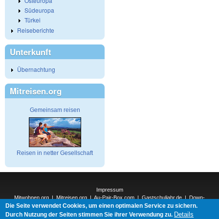
Osteuropa
Südeuropa
Türkei
Reiseberichte
Unterkunft
Übernachtung
Mitreisen.org
Gemeinsam reisen
Reisen in netter Gesellschaft
Impressum
Mitwohnen.org
|
Mitreisen.org
|
Au-Pair-Box.com
|
Gastschuljahr.de
|
Down-
Die Seite verwendet Cookies, um einen optimalen Service zu sichern.
Under.org
|
Elderpair.com
|
Interconnections-Verlag.de
|
Natur-und-Umwelt.org
|
ReiseTops.com
|
Details
Durch Nutzung der Seiten stimmen Sie ihrer Verwendung zu.