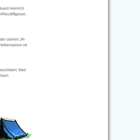
duard Heinrich
/Neustiftgasse,
n der oberen JH-
 Nebensaison ist
eschildert. Weil
chern.