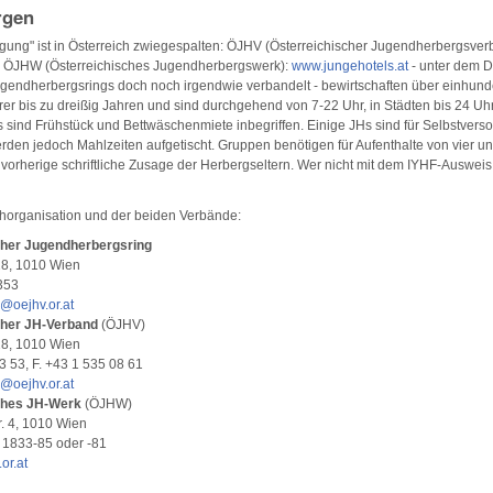
rgen
ung" ist in Österreich zwiegespalten: ÖJHV (Österreichischer Jugendherbergsver
 ÖJHW (Österreichisches Jugendherbergswerk):
www.jungehotels.at
- unter dem 
ugendherbergsrings doch noch irgendwie verbandelt - bewirtschaften über einhund
 bis zu dreißig Jahren und sind durchgehend von 7-22 Uhr, in Städten bis 24 Uhr
sind Frühstück und Bettwäschenmiete inbegriffen. Einige JHs sind für Selbstversor
rden jedoch Mahlzeiten aufgetischt. Gruppen benötigen für Aufenthalte von vier u
 vorherige schriftliche Zusage der Herbergseltern. Wer nicht mit dem IYHF-Ausweis
chorganisation und der beiden Verbände:
cher Jugendherbergsring
28, 1010 Wien
353
e@oejhv.or.at
cher JH-Verband
(ÖJHV)
28, 1010 Wien
3 53, F. +43 1 535 08 61
e@oejhv.or.at
ches JH-Werk
(ÖJHW)
tr. 4, 1010 Wien
3 1833-85 oder -81
or.at