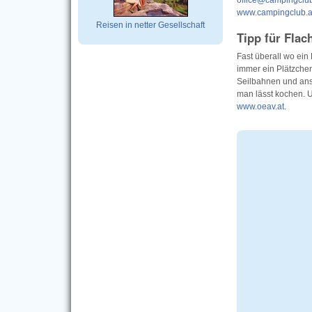
office@campingclub
www.campingclub.a
Reisen in netter Gesellschaft
Tipp für Flac
Fast überall wo ein 
immer ein Plätzchen
Seilbahnen und ans
man lässt kochen. U
www.oeav.at
.