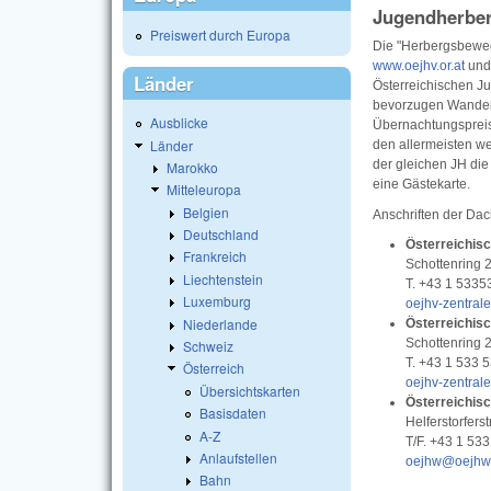
Jugendherbe
Preiswert durch Europa
Die "Herbergsbeweg
www.oejhv.or.at
und
Länder
Österreichischen J
bevorzugen Wanderer
Ausblicke
Übernachtungspreis 
Länder
den allermeisten we
der gleichen JH die
Marokko
eine Gästekarte.
Mitteleuropa
Belgien
Anschriften der Da
Deutschland
Österreichis
Frankreich
Schottenring 
Liechtenstein
T. +43 1 5335
Luxemburg
oejhv-zentral
Niederlande
Österreichis
Schottenring 
Schweiz
T. +43 1 533 5
Österreich
oejhv-zentral
Übersichtskarten
Österreichis
Basisdaten
Helferstorfers
A-Z
T/F. +43 1 53
Anlaufstellen
oejhw@oejhw.
Bahn