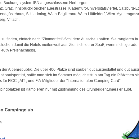
ale Buchungssystem IBN angeschlossene Herbergen:
, Graz, Innsbruck-Reichenauerstrasse, Klagenfurt-Universitätsviertel, Salzburg-E
endgästehaus, Schladming, Wien-Brigittenau, Wien-Hütteldorf, Wien-Myrthengasse
rg, Villach.
ll zu finden, einfach nach "Zimmer frei"-Schildern Ausschau halten. Sie rangieren i
stechen damit die Hotels meilenweit aus. Ziemlich teurer Spaß, wenn nicht gerade
u 40% Preisnachlass).
n der Alpenrepublik. Die über 400 Plätze sind sauber, gut ausgestattet und gut ausg
tionalsport ist, sollte man sich im Sommer möglichst früh am Tag ein Plätzchen si
 für FICC-, AIT-, und FIA-Mitglieder der "Internationalen Camping-Card".
ingplätzen ist Kampieren nur mit Zustimmung des Grundeigentümers erlaubt.
en Campingclub
54