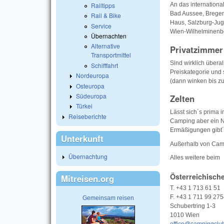
Railtipps
An das internation
Bad Aussee, Bregenz
Rail & Bike
Haus, Salzburg-Jug
Service
Wien-Wilhelminenbe
Übernachten
Alternative
Privatzimmer
Transportmittel
Sind wirklich übera
Schifffahrt
Preiskategorie und 
Nordeuropa
(dann winken bis z
Osteuropa
Südeuropa
Zelten
Türkei
Lässt sich´s prima i
Reiseberichte
Camping aber ein Na
Ermäßigungen gibt´s
Unterkunft
Außerhalb von Camp
Übernachtung
Alles weitere beim
Österreichisch
Mitreisen.org
T. +43 1 713 61 51
F. +43 1 711 99 27
Gemeinsam reisen
Schubertring 1-3
1010 Wien