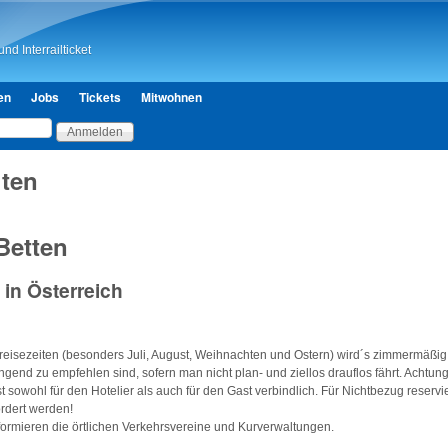
Direkt zum Inhalt
nd Interrailticket
en
Jobs
Tickets
Mitwohnen
ten
Betten
 in Österreich
eisezeiten (besonders Juli, August, Weihnachten und Ostern) wird´s zimmermäßig 
ngend zu empfehlen sind, sofern man nicht plan- und ziellos drauflos fährt. Achtung
t sowohl für den Hotelier als auch für den Gast verbindlich. Für Nichtbezug reserv
rdert werden!
nformieren die örtlichen Verkehrsvereine und Kurverwaltungen.