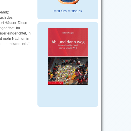
Mist fürs Miststück
band):
Dach des
ert Häuser. Diese
 geöffnet. Im
ger eingerichtet, in
nd mehr Nächten in
 dienen kann, erhält