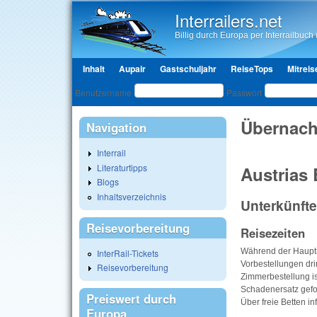
Interrailers.net
Billig durch Europa per Interrailbuch u
Hauptmenü
Inhalt
Aupair
Gastschuljahr
ReiseTops
Mitreis
Benutzeranmeldung
Benutzername
Passwort
Übernach
Navigation
Interrail
Literaturtipps
Austrias 
Blogs
Inhaltsverzeichnis
Unterkünfte
Reisevorbereitung
Reisezeiten
Während der Hauptr
InterRail-Tickets
Vorbestellungen dri
Reisevorbereitung
Zimmerbestellung is
Schadenersatz gefo
Preiswert durch
Über freie Betten i
Europa