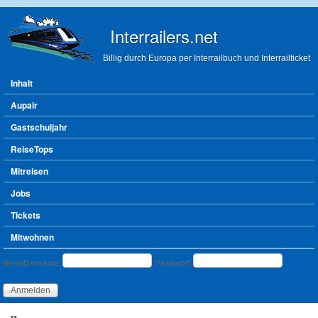
Direkt zum Inhalt
Interrailers.net
Billig durch Europa per Interrailbuch und Interrailticket
Hauptmenü
Inhalt
Aupair
Gastschuljahr
ReiseTops
Mitreisen
Jobs
Tickets
Mitwohnen
Benutzeranmeldung
Benutzername
Passwort