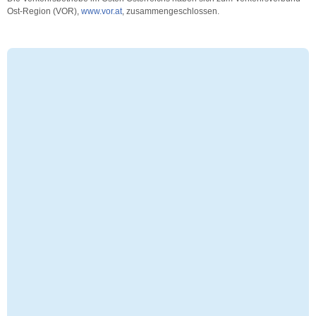
Ost-Region (VOR),
www.vor.at
, zusammengeschlossen.