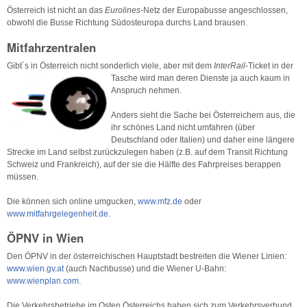
Österreich ist nicht an das
Eurolines
-Netz der Europabusse angeschlossen,
obwohl die Busse Richtung Südosteuropa durchs Land brausen.
Mitfahrzentralen
Gibt´s in Österreich nicht sonderlich viele, aber mit dem
InterRail
-Ticket in der
Tasche wird
man deren Dienste ja auch kaum in
Anspruch nehmen.
Anders sieht die Sache bei Österreichern aus, die
ihr schönes Land nicht umfahren (über
Deutschland oder Italien) und daher eine längere
Strecke im Land selbst zurückzulegen haben (z.B. auf dem Transit Richtung
Schweiz und Frankreich), auf der sie die Hälfte des Fahrpreises berappen
müssen.
Die können sich online umgucken,
www.mfz.de
oder
www.mitfahrgelegenheit.de
.
ÖPNV in Wien
Den ÖPNV in der österreichischen Hauptstadt bestreiten die Wiener Linien:
www.wien.gv.at
(auch Nachbusse) und die Wiener U-Bahn:
www.wienplan.com
.
Die Verkehrsbetriebe im Osten Österreichs haben sich zum Verkehrsverbund