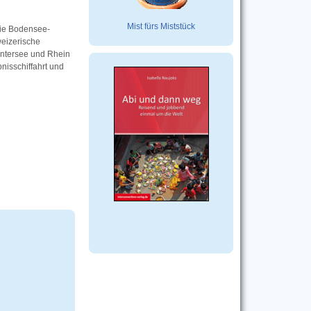
Mist fürs Miststück
die Bodensee-
weizerische
Untersee und Rhein
nisschiffahrt und