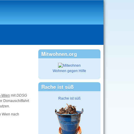
Mitwohnen.org
Wohnen gegen Hilfe
Rache ist süß
s-Wien
mit
DDSG
Rache ist süß
er Donauschiffahrt
utzen.
on Wien nach