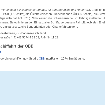
o
r
Vereinigten Schiffahrtsunternehmen für den Bodensee und Rhein VSU
arbeiten 
bH BSB (17 Schiffe), die Österreichischen Bundesbahnen ÖBB (6 Schiffe), die Sch
sgesellschaft AG SBS (5 Schiffe) und die Schweizerische Schiffahrtsgesellschaft 
ammen. Sie optimieren den Einsatz aller Schiffe, verbessern Fahrpläne, bieten Erleb
 es um ganz spezielle Sonderfahrten oder Charterfahrten geht.
ndesbahnen, GE-Bodenseeschiffahrt
straße 4, T. +43 5574 4 28 68, F. 44 34 11 28.
chiffahrt der ÖBB
t
see-Linienschiffen gewährt die
ÖBB
InterRailern 20 % Ermäßigung.