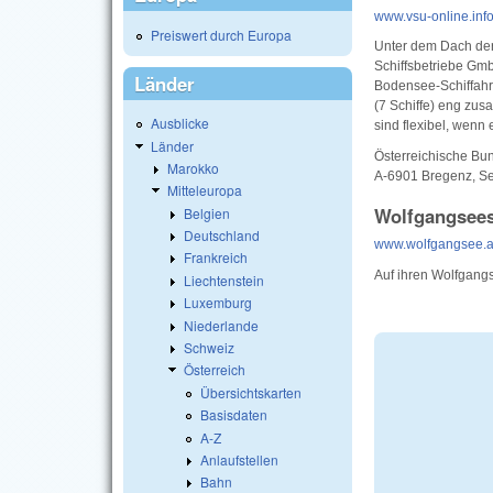
www.vsu-online.inf
Preiswert durch Europa
Unter dem Dach de
Schiffsbetriebe Gm
Länder
Bodensee-Schiffahrt
(7 Schiffe) eng zus
Ausblicke
sind flexibel, wenn
Länder
Österreichische Bu
Marokko
A-6901 Bregenz, See
Mitteleuropa
Wolfgangsees
Belgien
Deutschland
www.wolfgangsee.a
Frankreich
Auf ihren Wolfgang
Liechtenstein
Luxemburg
Niederlande
Schweiz
Österreich
Übersichtskarten
Basisdaten
A-Z
Anlaufstellen
Bahn