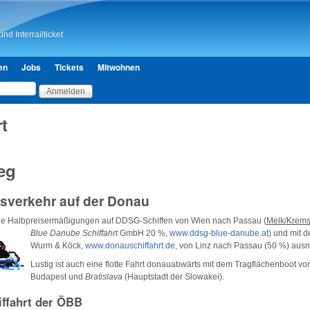
Direkt zum Inhalt
nd Interrailticket
en
Jobs
Tickets
Mitwohnen
rt
eg
fsverkehr auf der Donau
n die Halbpreisermäßigungen auf DDSG-Schiffen von Wien nach Passau (
Melk/Krem
Blue Danube Schiffahrt
GmbH 20 %,
www.ddsg-
blue-danube.at
) und mit d
Wurm & Köck,
www.donauschiffahrt.de
, von Linz nach Passau (50 %) ausn
Lustig ist auch eine flotte Fahrt donauabwärts mit dem Tragflächenboot v
Budapest und
Bratislava
(Hauptstadt der Slowakei).
ffahrt der ÖBB