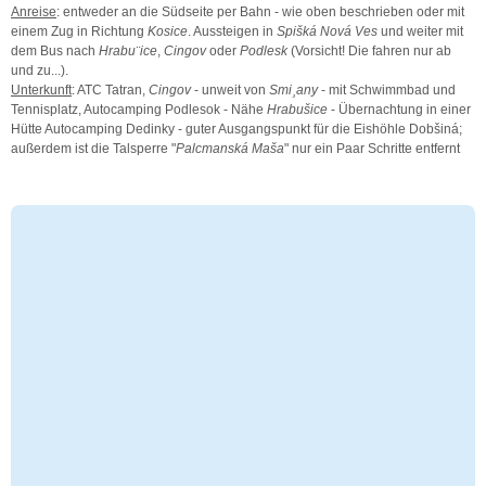
Anreise
: entweder an die Südseite per Bahn - wie oben beschrieben oder mit
einem Zug in Richtung
Kosice
. Aussteigen in
Spišká Nová Ves
und weiter mit
dem Bus nach
Hrabu¨ice
,
Cingov
oder
Podlesk
(Vorsicht! Die fahren nur ab
und zu...).
Unterkunft
: ATC Tatran,
Cingov
- unweit von
Smi¸any
- mit Schwimmbad und
Tennisplatz, Autocamping Podlesok - Nähe
Hrabušice
- Übernachtung in einer
Hütte Autocamping Dedinky - guter Ausgangspunkt für die Eishöhle Dobšiná;
außerdem ist die Talsperre "
Palcmanská Maša
" nur ein Paar Schritte entfernt