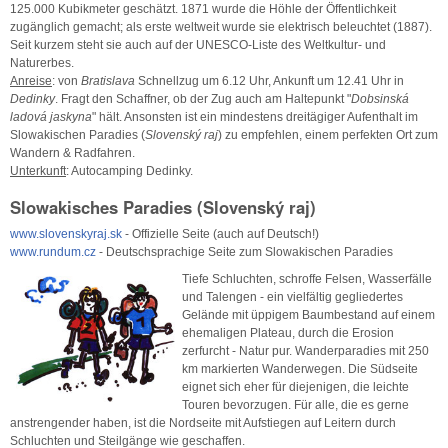
125.000 Kubikmeter geschätzt. 1871 wurde die Höhle der Öffentlichkeit
zugänglich gemacht; als erste weltweit wurde sie elektrisch beleuchtet (1887).
Seit kurzem steht sie auch auf der UNESCO-Liste des Weltkultur- und
Naturerbes.
Anreise
: von
Bratislava
Schnellzug um 6.12 Uhr, Ankunft um 12.41 Uhr in
Dedinky
. Fragt den Schaffner, ob der Zug auch am Haltepunkt "
Dobsinská
ladová jaskyna
" hält. Ansonsten ist ein mindestens dreitägiger Aufenthalt im
Slowakischen Paradies (
Slovenský raj
) zu empfehlen, einem perfekten Ort zum
Wandern & Radfahren.
Unterkunft
: Autocamping Dedinky.
Slowakisches Paradies (Slovenský raj)
www.slovenskyraj.sk
- Offizielle Seite (auch auf Deutsch!)
www.rundum.cz
- Deutschsprachige Seite zum Slowakischen Paradies
Tiefe Schluchten, schroffe Felsen, Wasserfälle
und Talengen - ein vielfältig gegliedertes
Gelände mit üppigem Baumbestand auf einem
ehemaligen Plateau, durch die Erosion
zerfurcht - Natur pur. Wanderparadies mit 250
km markierten Wanderwegen. Die Südseite
eignet sich eher für diejenigen, die leichte
Touren bevorzugen. Für alle, die es gerne
anstrengender haben, ist die Nordseite mit Aufstiegen auf Leitern durch
Schluchten und Steilgänge wie geschaffen.