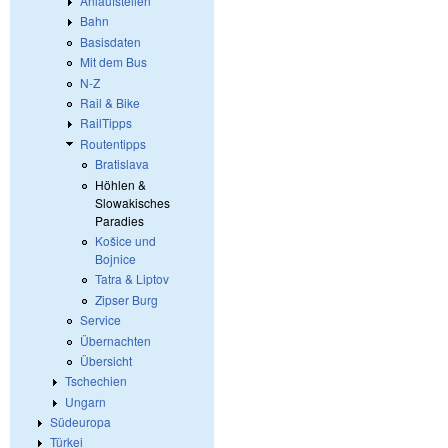
Anlaufstellen
Bahn
Basisdaten
Mit dem Bus
N-Z
Rail & Bike
RailTipps
Routentipps
Bratislava
Höhlen &
Slowakisches
Paradies
Košice und
Bojnice
Tatra & Liptov
Zipser Burg
Service
Übernachten
Übersicht
Tschechien
Ungarn
Südeuropa
Türkei