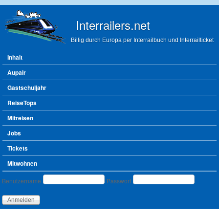
Direkt zum Inhalt
Interrailers.net
Billig durch Europa per Interrailbuch und Interrailticket
Hauptmenü
Inhalt
Aupair
Gastschuljahr
ReiseTops
Mitreisen
Jobs
Tickets
Mitwohnen
Benutzeranmeldung
Benutzername
Passwort