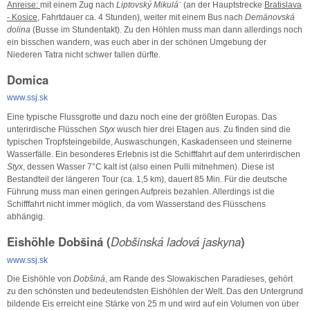
Anreise:
mit einem Zug nach
Liptovský Mikulá
¨ (an der Hauptstrecke
Bratislava
- Kosice
, Fahrtdauer ca. 4 Stunden), weiter mit einem Bus nach
Demänovská
dolina
(Busse im Stundentakt). Zu den Höhlen muss man dann allerdings noch
ein bisschen wandern, was euch aber in der schönen Umgebung der
Niederen Tatra nicht schwer fallen dürfte.
Domica
www.ssj.sk
Eine typische Flussgrotte und dazu noch eine der größten Europas. Das
unterirdische Flüsschen
Styx
wusch hier drei Etagen aus. Zu finden sind die
typischen Tropfsteingebilde, Auswaschungen, Kaskadenseen und steinerne
Wasserfälle. Ein besonderes Erlebnis ist die Schifffahrt auf dem unterirdischen
Styx
, dessen Wasser 7°C kalt ist (also einen Pulli mitnehmen). Diese ist
Bestandteil der längeren Tour (ca. 1,5 km), dauert 85 Min. Für die deutsche
Führung muss man einen geringen Aufpreis bezahlen. Allerdings ist die
Schifffahrt nicht immer möglich, da vom Wasserstand des Flüsschens
abhängig.
Eishöhle Dobšiná (
Dobšinská ladová jaskyna
)
www.ssj.sk
Die Eishöhle von
Dobšiná
, am Rande des Slowakischen Paradieses, gehört
zu den schönsten und bedeutendsten Eishöhlen der Welt. Das den Untergrund
bildende Eis erreicht eine Stärke von 25 m und wird auf ein Volumen von über