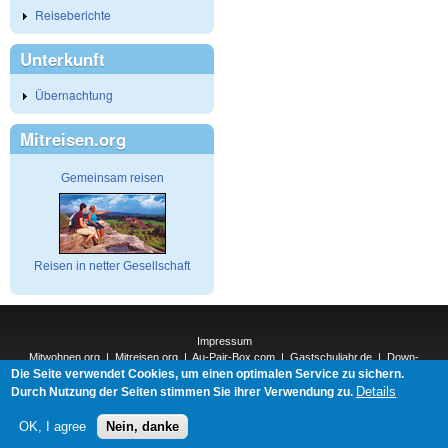
Reiseberichte
Unterkunft
Übernachtung
Mitreisen.org
Gemeinsam reisen
Reisen in netter Gesellschaft
Impressum
Mitwohnen.org
|
Mitreisen.org
|
Au-Pair-Box.com
|
Gastschuljahr.de
|
Down-
Die Seite verwendet Cookies, um einen optimalen Service zu sichern.
Under.org
|
Elderpair.com
|
Interconnections-Verlag.de
|
Natur-und-Umwelt.org
|
ReiseTops.com
|
Details
Durch Nutzung der Seiten stimmen Sie ihrer Verwendung zu.
Bewerben.com
|
Schenken.net
OK, I agree
Nein, danke