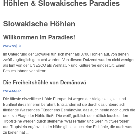
Höhlen & Slowakisches Paradies
Slowakische Höhlen
Willkommen im Paradies!
www.ssj.sk
Im Untergrund der Slowakei tun sich mehr als 3700 Höhlen auf, von denen
zwölf zugänglich gemacht wurden. Von diesem Dutzend wurden nicht weniger
als fünf von der UNESCO als Weltnatur- und Kulturerbe eingestuft. Einen
Besuch lohnen vor allem:
Die Freiheitshöhle von Demänová
www.ssj.sk
Die älteste eiszeitliche Höhle Europas ist wegen der Vielgestaltigkeit und
Buntheit ihres Inneren berühmt. Entstanden ist sie durch das unterirdisch
fließende Wasser des Flüsschens Demänovka, das auch heute noch durch die
unterste Etage der Höhle fließt. Die weiß, gelblich oder rötlich leuchtenden
Tropfsteine werden durch steinerne "Wasserfälle" und Seen mit "Seerosen"
aus Tropfstein ergänzt. In der Nähe gibt es noch eine Eishöhle, die auch was
zu bieten hat ...