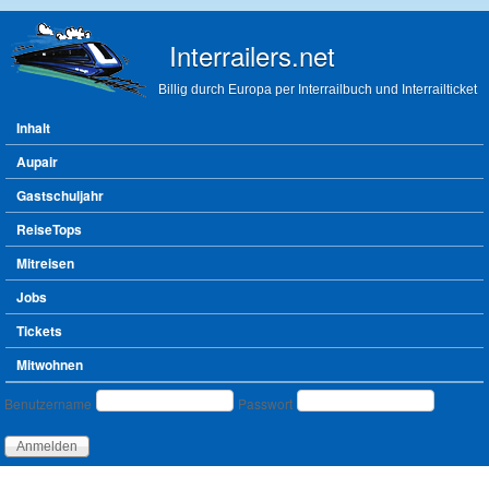
Direkt zum Inhalt
Interrailers.net
Billig durch Europa per Interrailbuch und Interrailticket
Hauptmenü
Inhalt
Aupair
Gastschuljahr
ReiseTops
Mitreisen
Jobs
Tickets
Mitwohnen
Benutzeranmeldung
Benutzername
Passwort