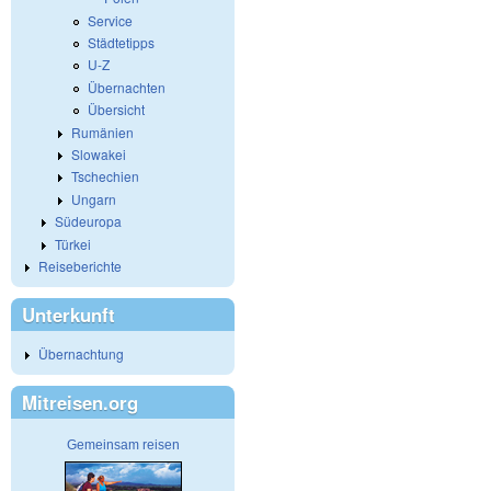
Service
Städtetipps
U-Z
Übernachten
Übersicht
Rumänien
Slowakei
Tschechien
Ungarn
Südeuropa
Türkei
Reiseberichte
Unterkunft
Übernachtung
Mitreisen.org
Gemeinsam reisen