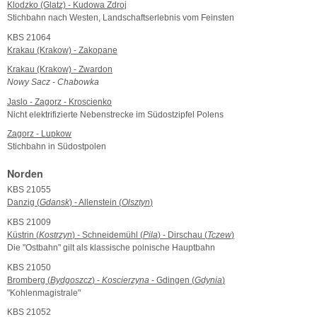
Klodzko (Glatz) - Kudowa Zdroj
Stichbahn nach Westen, Landschaftserlebnis vom Feinsten
KBS 21064
Krakau (Krakow) - Zakopane
Krakau (Krakow) - Zwardon
Nowy Sacz - Chabowka
Jaslo - Zagorz - Kroscienko
Nicht elektrifizierte Nebenstrecke im Südostzipfel Polens
Zagorz - Lupkow
Stichbahn in Südostpolen
Norden
KBS 21055
Danzig (
Gdansk
) - Allenstein (
Olsztyn
)
KBS 21009
Küstrin (
Kostrzyn
) - Schneidemühl (
Pila
) - Dirschau (
Tczew
)
Die "Ostbahn" gilt als klassische polnische Hauptbahn
KBS 21050
Bromberg (
Bydgoszcz
) -
Koscierzyna
- Gdingen (
Gdynia
)
"Kohlenmagistrale"
KBS 21052