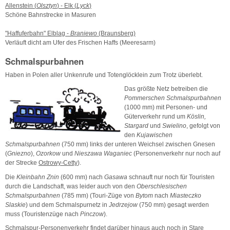
Allenstein (
Olsztyn
) - Elk (
Lyck
)
Schöne Bahnstrecke in Masuren
"Haffuferbahn" Elblag -
Braniewo
(Braunsberg)
Verläuft dicht am Ufer des Frischen Haffs (Meeresarm)
Schmalspurbahnen
Haben in Polen aller Unkenrufe und Totenglöcklein zum Trotz überlebt.
Das größte Netz betreiben die
Pommerschen Schmalspurbahnen
(1000 mm) mit Personen- und
Güterverkehr rund um
Köslin,
Stargard
und
Swielino
, gefolgt von
den
Kujawischen
Schmalspurbahnen
(750 mm) links der unteren Weichsel zwischen Gnesen
(
Gniezno
),
Ozorkow
und
Nieszawa Waganiec
(Personenverkehr nur noch auf
der Strecke
Ostrowy-Cetty
).
Die
Kleinbahn Znin
(600 mm) nach
Gasawa
schnauft nur noch für Touristen
durch die Landschaft, was leider auch von den
Oberschlesischen
Schmalspurbahnen
(785 mm) (Touri-Züge von
Bytom
nach
Miasteczko
Slaskie
) und dem Schmalspurnetz in
Jedrzejow
(750 mm) gesagt werden
muss (Touristenzüge nach
Pinczow
).
Schmalspur-Personenverkehr findet darüber hinaus auch noch in Stare