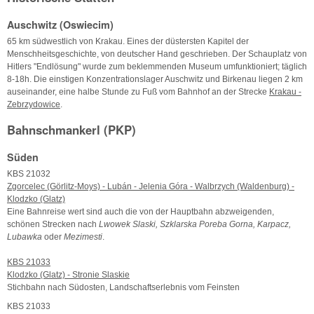
Auschwitz (Oswiecim)
65 km südwestlich von Krakau. Eines der düstersten Kapitel der
Menschheitsgeschichte, von deutscher Hand geschrieben. Der Schauplatz von
Hitlers "Endlösung" wurde zum beklemmenden Museum umfunktioniert; täglich
8-18h. Die einstigen Konzentrationslager Auschwitz und Birkenau liegen 2 km
auseinander, eine halbe Stunde zu Fuß vom Bahnhof an der Strecke
Krakau -
Zebrzydowice
.
Bahnschmankerl (PKP)
Süden
KBS 21032
Zgorcelec (Görlitz-Moys) - Lubán - Jelenia Góra - Walbrzych (Waldenburg) -
Klodzko (Glatz)
Eine Bahnreise wert sind auch die von der Hauptbahn abzweigenden,
schönen Strecken nach
Lwowek Slaski, Szklarska Poreba Gorna, Karpacz,
Lubawka
oder
Mezimesti
.
KBS 21033
Klodzko (Glatz) - Stronie Slaskie
Stichbahn nach Südosten, Landschaftserlebnis vom Feinsten
KBS 21033