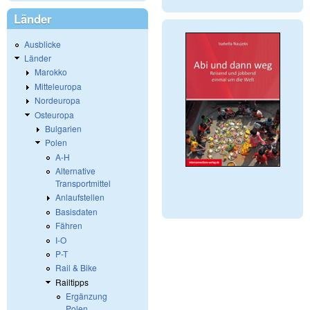
Länder
Ausblicke
Länder
Marokko
Mitteleuropa
Nordeuropa
Osteuropa
Bulgarien
Polen
A-H
Alternative
Transportmittel
Anlaufstellen
Basisdaten
Fähren
I-O
P-T
Rail & Bike
Railtipps
Ergänzung
Polen