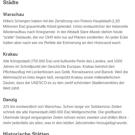
Städte
Warschau
Hitlers Schergen haben mit der Zerstörung von Polens Hauptstadt (1,65
Millionen Ew) grauenhafte Arbeit geleistet. Umso erstaunlicher der liebevolle
Wiederaufbau nach Kriegsende: in der Altstadt
Stare Miasto
stehen heute
"uralte" Gebäude, die vor 1945 teils nur auf Plänen existierten. An jeder Ecke
halten aber nach wie vor Relikte die Erinnerung an den Holocaust wach.
Krakau
Alte Königsstadt (750.000 Ew) und kulturelle Perle des Landes, seit 1000
Jahren im Schnittpunkt der Geschichte Europas. Krakau belohnt den
Pflichtausflug mit Leckerbissen aus Gotik, Renaissance und Barock. Weil die
Wehrmacht es links liegen ließ, versprüht Krakau soviel mittelalterlichen
Zauber, dass die UNESCO es zu den zwölf schönsten Stadtensembles der
Welt zählt.
Danzig
325 km nordwestlich von Warschau. Schon lange vor
Solidarnosc
-Zeiten
schrieb die alte Hansestadt (480.000 Ew) Weltgeschichte. Die greifbaren
Überreste längst vergangener Zeiten lohnen einen zweiten und dritten Blick -
mehr jedenfalls als alles, was in den letzten Jahrzehnten hinzugefügt wurde.
Historische Stätten