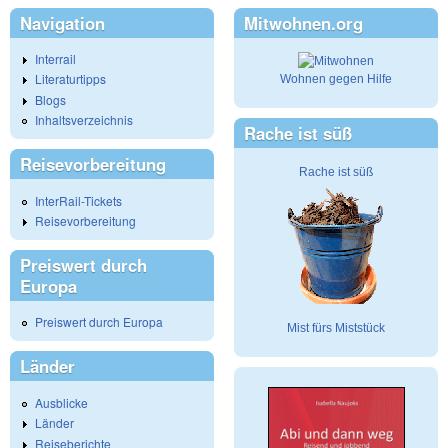
Navigation
Mitwohnen.org
Interrail
Literaturtipps
Wohnen gegen Hilfe
Blogs
Inhaltsverzeichnis
Rache ist süß
Reisevorbereitung
Rache ist süß
InterRail-Tickets
Reisevorbereitung
Preiswert durch
Europa
Preiswert durch Europa
Mist fürs Miststück
Länder
Ausblicke
Länder
Reiseberichte