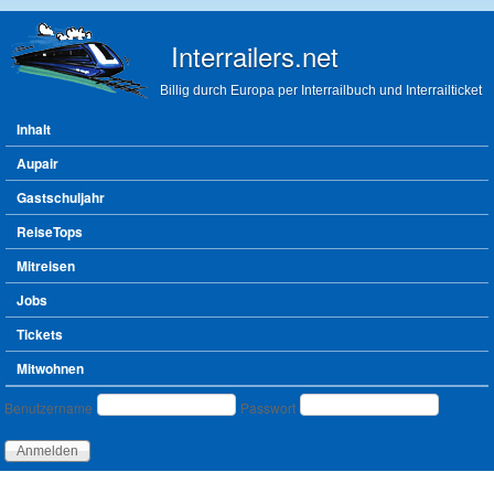
Direkt zum Inhalt
Interrailers.net
Billig durch Europa per Interrailbuch und Interrailticket
Hauptmenü
Inhalt
Aupair
Gastschuljahr
ReiseTops
Mitreisen
Jobs
Tickets
Mitwohnen
Benutzeranmeldung
Benutzername
Passwort