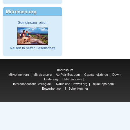
Mitreisen.org
Gemeinsam reisen
Reisen in netter Gesellschaft
Impressum
Mitwohnen.org
|
Mitreisen.org
|
Au-Pair-Box.com
|
Gastschuljahr.de
|
Down-
Under.org
|
Elderpair.com
|
Interconnections-Verlag.de
|
Natur-und-Umwelt.org
|
ReiseTops.com
|
Bewerben.com
|
Schenken.net