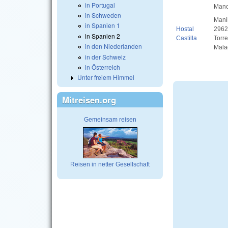
in Portugal
Manc
in Schweden
Mani
in Spanien 1
Hostal
2962
in Spanien 2
Castilla
Torre
in den Niederlanden
Mala
in der Schweiz
in Österreich
Unter freiem Himmel
Mitreisen.org
Gemeinsam reisen
Reisen in netter Gesellschaft