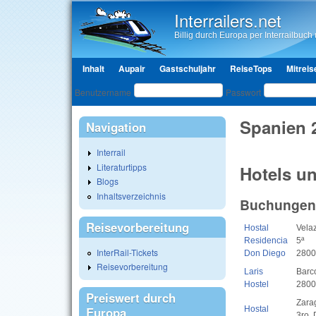
Interrailers.net
Billig durch Europa per Interrailbuch u
Hauptmenü
Inhalt
Aupair
Gastschuljahr
ReiseTops
Mitreis
Benutzeranmeldung
Benutzername
Passwort
Spanien 
Navigation
Interrail
Literaturtipps
Hotels un
Blogs
Inhaltsverzeichnis
Buchungen 
Reisevorbereitung
Hostal
Velaz
Residencia
5ª
InterRail-Tickets
Don Diego
2800
Reisevorbereitung
Laris
Barc
Hostel
2800
Preiswert durch
Zara
Hostal
Europa
3ro. 