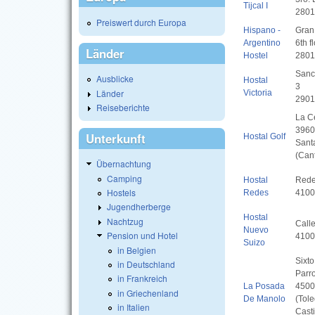
Tijcal I
2801
Preiswert durch Europa
Hispano -
Gran 
Argentino
6th f
Länder
Hostel
2801
Sanc
Ausblicke
Hostal
3
Länder
Victoria
2901
Reiseberichte
La C
3960
Unterkunft
Hostal Golf
Sant
(Can
Übernachtung
Camping
Hostal
Rede
Hostels
Redes
4100
Jugendherberge
Hostal
Nachtzug
Calle
Nuevo
Pension und Hotel
4100
Suizo
in Belgien
Sixt
in Deutschland
Parro
in Frankreich
La Posada
4500
in Griechenland
De Manolo
(Tole
in Italien
Casti