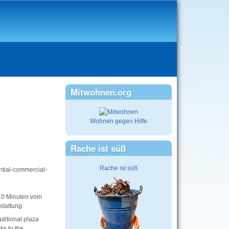
Mitwohnen.org
Wohnen gegen Hilfe
Rache ist süß
Rache ist süß
ential-commercial-
 10 Minuten vom
stattung.
aditional plaza
ks to the