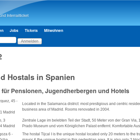
Direkt zum Inhalt
nd Interrailticket
en
Jobs
Tickets
Mitwohnen
2
d Hostals in Spanien
für Pensionen, Jugendherbergen und Hotels
quez, 45 -
Located in the Salamanca district: most prestigious and centric resid
business area of Madrid. Rooms renovated in 2004.
1 Madrid
o, 3
Zentrale Lage im belebten Teil der Stadt, 50 Meter von der Gran Via,
4 Madrid
Prado Museum und vom Königlichen Palast entfernt. Komfortable Aus
goza 6 -
The hostal Tijcal I is the unique hostal located only 20 meters to the tr
Dcha.
mayor & the unique hostal in this pedestrian area. It is also only 2 bloc