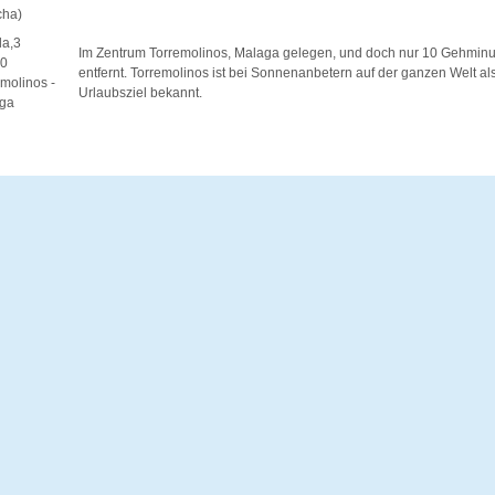
ha)
la,3
Im Zentrum Torremolinos, Malaga gelegen, und doch nur 10 Gehmin
0
entfernt. Torremolinos ist bei Sonnenanbetern auf der ganzen Welt al
molinos -
Urlaubsziel bekannt.
ga