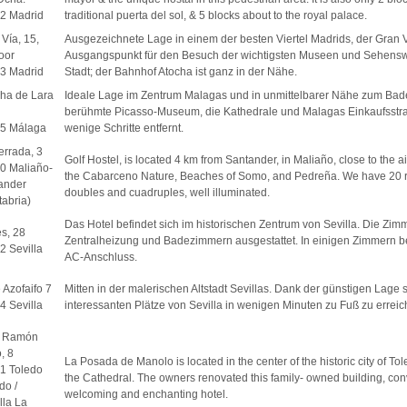
2 Madrid
traditional puerta del sol, & 5 blocks about to the royal palace.
Vía, 15,
Ausgezeichnete Lage in einem der besten Viertel Madrids, der Gran V
loor
Ausgangspunkt für den Besuch der wichtigsten Museen und Sehensw
3 Madrid
Stadt; der Bahnhof Atocha ist ganz in der Nähe.
ha de Lara
Ideale Lage im Zentrum Malagas und in unmittelbarer Nähe zum Bad
berühmte Picasso-Museum, die Kathedrale und Malagas Einkaufsstra
5 Málaga
wenige Schritte entfernt.
errada, 3
Golf Hostel, is located 4 km from Santander, in Maliaño, close to the ai
0 Maliaño-
the Cabarceno Nature, Beaches of Somo, and Pedreña. We have 20 r
ander
doubles and cuadruples, well illuminated.
tabria)
Das Hotel befindet sich im historischen Zentrum von Sevilla. Die Zimm
s, 28
Zentralheizung und Badezimmern ausgestattet. In einigen Zimmern be
2 Sevilla
AC-Anschluss.
 Azofaifo 7
Mitten in der malerischen Altstadt Sevillas. Dank der günstigen Lage s
4 Sevilla
interessanten Plätze von Sevilla in wenigen Minuten zu Fuß zu erreic
o Ramón
, 8
La Posada de Manolo is located in the center of the historic city of Tole
1 Toledo
the Cathedral. The owners renovated this family- owned building, conve
do /
welcoming and enchanting hotel.
lla La