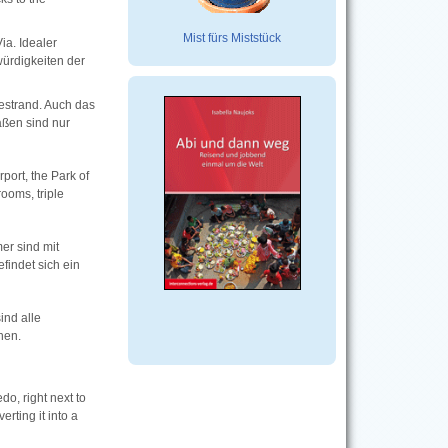
Mist fürs Miststück
ia. Idealer
ürdigkeiten der
estrand. Auch das
ßen sind nur
rport, the Park of
ooms, triple
er sind mit
findet sich ein
ind alle
hen.
do, right next to
rting it into a