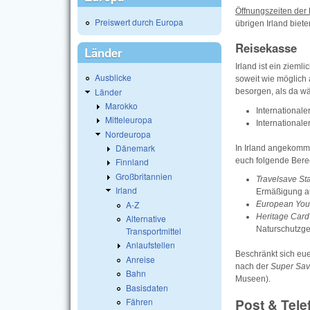
Öffnungszeiten der
Preiswert durch Europa
übrigen Irland biet
Reisekasse
Länder
Irland ist ein zieml
Ausblicke
soweit wie möglich
Länder
besorgen, als da w
Marokko
International
Mitteleuropa
International
Nordeuropa
Dänemark
In Irland angekomm
euch folgende Bere
Finnland
Großbritannien
Travelsave S
Irland
Ermäßigung a
A-Z
European You
Heritage Card
Alternative
Naturschutzge
Transportmittel
Anlaufstellen
Beschränkt sich eue
Anreise
nach der
Super Sav
Bahn
Museen).
Basisdaten
Post & Tele
Fähren