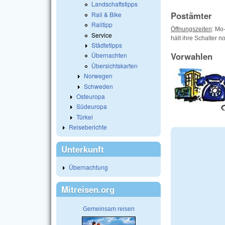
Landschaftstipps
Postämter
Rail & Bike
Railtipp
Öffnungszeiten
: Mo
Service
hält ihre Schalter 
Städtetipps
Vorwahlen
Übernachten
Übersichtskarten
Norwegen
Schweden
Osteuropa
Südeuropa
Türkei
Reiseberichte
Unterkunft
Übernachtung
Mitreisen.org
Gemeinsam reisen