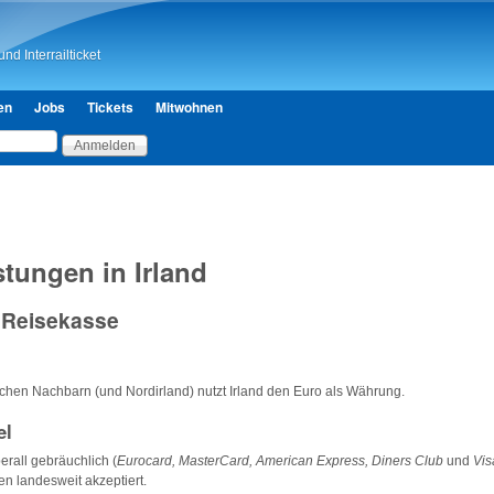
Direkt zum Inhalt
nd Interrailticket
en
Jobs
Tickets
Mitwohnen
stungen in Irland
 Reisekasse
ischen Nachbarn (und Nordirland) nutzt Irland den Euro als Währung.
el
erall gebräuchlich (
Eurocard, MasterCard, American Express, Diners Club
und
Vis
n landesweit akzeptiert.