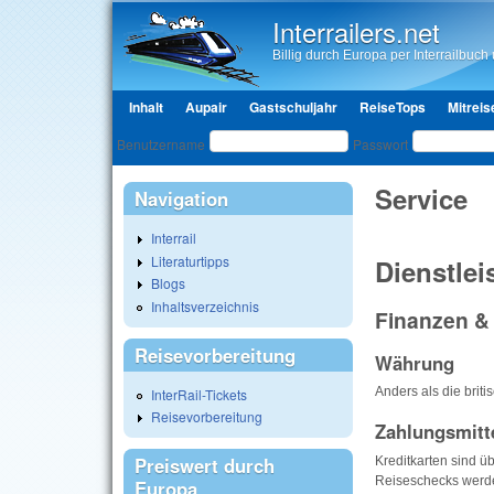
Interrailers.net
Billig durch Europa per Interrailbuch u
Hauptmenü
Inhalt
Aupair
Gastschuljahr
ReiseTops
Mitreis
Benutzeranmeldung
Benutzername
Passwort
Service
Navigation
Interrail
Literaturtipps
Dienstlei
Blogs
Inhaltsverzeichnis
Finanzen &
Reisevorbereitung
Währung
Anders als die brit
InterRail-Tickets
Reisevorbereitung
Zahlungsmitt
Preiswert durch
Kreditkarten sind üb
Reiseschecks werde
Europa