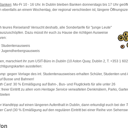
 Banken
: Mo-Fr 10 - 16 Uhr. In Dublin bleiben Banken donnerstags bis 17 Uhr geöf
en ebenfalls an einem Wochentag, der regional verschieden ist, längere Öffnungsze
ich teures Reiseland! Versucht deshalb, alle Sondertarife für "junge Leute"
 auszuschöpfen. Dazu müsst ihr euch zu Hause die richtigen Ausweise
ären:
er Studentenausweis
er Jugendherbergsausweis
en, marschiert ihr zum USIT-Büro in
Dublin
(10 Aston Quay, Dublin 2, T. +353 1 602
chtigungskarten ausstellen:
tamp
: gegen Vorlage des int. Studentenausweises erhalten Schüler, Studenten und 
uf Busse und Bahnen!
th Card
: 30 % Ermäßigung auf Bahn-, Bus- und Flugtickets für alle unter 26
: freier Eintritt zu allen vom
Heritage Service
verwalteten Denkmälern, Parks, Gart
bieten
r Irlandtripp auf einen längeren Aufenthalt in Dublin, dann erkundigt euch bei der
T
er Card
(30 % Ermäßigung auf den regulären Eintritt bei einer Reihe von Sehensw
fon