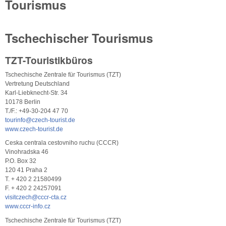
Tourismus
Tschechischer Tourismus
TZT-Touristikbüros
Tschechische Zentrale für Tourismus (TZT)
Vertretung Deutschland
Karl-Liebknecht-Str. 34
10178 Berlin
T./F.: +49-30-204 47 70
tourinfo@czech-tourist.de
www.czech-tourist.de
Ceska centrala cestovniho ruchu (CCCR)
Vinohradska 46
P.O. Box 32
120 41 Praha 2
T. + 420 2 21580499
F. + 420 2 24257091
visitczech@cccr-cta.cz
www.cccr-info.cz
Tschechische Zentrale für Tourismus (TZT)