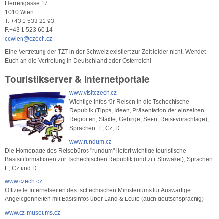
Herrengasse 17
1010 Wien
T. +43 1 533 21 93
F.+43 1 523 60 14
ccwien@czech.cz
Eine Vertretung der TZT in der Schweiz existiert zur Zeit leider nicht. Wendet
Euch an die Vertretung in Deutschland oder Österreich!
Touristikserver & Internetportale
www.visitczech.cz
Wichtige Infos für Reisen in die Tschechische
Republik (Tipps, Ideen, Präsentation der einzelnen
Regionen, Städte, Gebirge, Seen, Reisevorschläge);
Sprachen: E, Cz, D
www.rundum.cz
Die Homepage des Reisebüros "rundum" liefert wichtige touristische
Basisinformationen zur Tschechischen Republik (und zur Slowakei); Sprachen:
E, Cz und D
www.czech.cz
Offizielle Internetseiten des tschechischen Ministeriums für Auswärtige
Angelegenheiten mit Basisinfos über Land & Leute (auch deutschsprachig)
www.cz-museums.cz