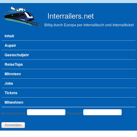
Direkt zum Inhalt
Interrailers.net
Billig durch Europa per Interrailbuch und Interrailticket
Hauptmenü
Inhalt
Aupair
Gastschuljahr
ReiseTops
Mitreisen
Jobs
Tickets
Mitwohnen
Benutzeranmeldung
Benutzername
Passwort