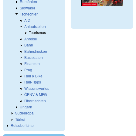
Rumänien
Slowakei
Tschechien
A-Z
Anlaufstellen
Tourismus
Anreise
Bahn
Bahnstrecken
Basisdaten
Finanzen
Prag
Rail & Bike
Rail-Tipps
Wissenswertes
ÖPNV & MFG
Übernachten
Ungarn
Südeuropa
Türkei
Reiseberichte