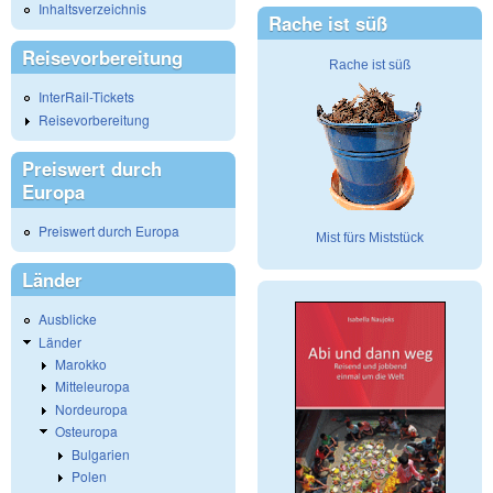
Inhaltsverzeichnis
Rache ist süß
Reisevorbereitung
Rache ist süß
InterRail-Tickets
Reisevorbereitung
Preiswert durch
Europa
Preiswert durch Europa
Mist fürs Miststück
Länder
Ausblicke
Länder
Marokko
Mitteleuropa
Nordeuropa
Osteuropa
Bulgarien
Polen