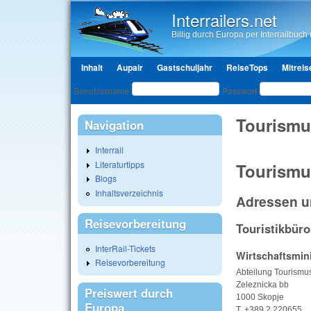
Interrailers.net
Billig durch Europa per Interrailbuch u
Hauptmenü
Inhalt
Aupair
Gastschuljahr
ReiseTops
Mitreis
Benutzeranmeldung
Benutzername
Passwort
Tourismu
Navigation
Interrail
Literaturtipps
Tourismu
Blogs
Inhaltsverzeichnis
Adressen u
Reisevorbereitung
Touristikbüro
InterRail-Tickets
Wirtschaftsmin
Reisevorbereitung
Abteilung Tourismu
Zeleznicka bb
Preiswert durch
1000 Skopje
Europa
T. +389 2 220655