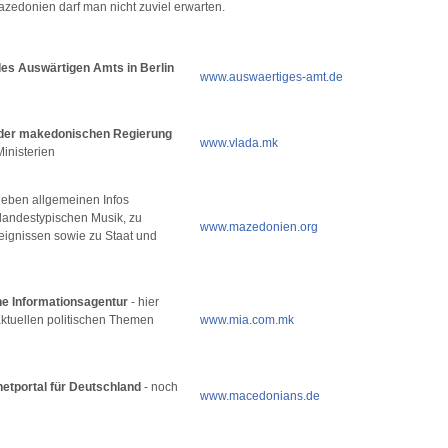
zedonien darf man nicht zuviel erwarten.
es Auswärtigen Amts in Berlin
www.auswaertiges-amt.de
r der makedonischen Regierung
www.vlada.mk
 Ministerien
neben allgemeinen Infos
 landestypischen Musik, zu
www.mazedonien.org
eignissen sowie zu Staat und
e Informationsagentur
- hier
aktuellen politischen Themen
www.mia.com.mk
etportal für Deutschland
- noch
www.macedonians.de