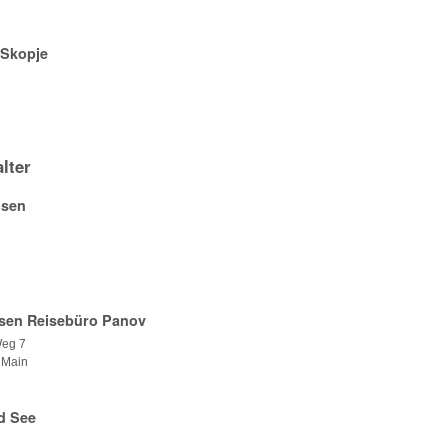
 Skopje
lter
isen
sen Reisebüro Panov
Weg 7
m Main
d See