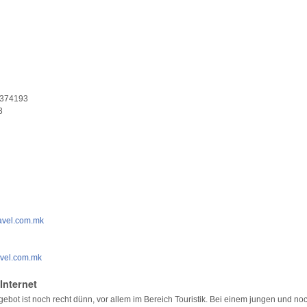
 374193
383
ravel.com.mk
avel.com.mk
Internet
ebot ist noch recht dünn, vor allem im Bereich Touristik. Bei einem jungen und no