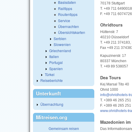
Basisdaten
70178 Stuttgart
Railtipps
T. +49 711 6490018
F. +49 711 6074726
Routentipps
Service
Ohridtours
Übernachten
Hüttenstr. 7
Übersichtskarten
40210 Düsseldorf
Serbien
T. +49 211 374183,
Slowenien
Fax +49 211 374
Griechenland
Kapuzinerstr. 17
Italien
80337 München
Portugal
T. +49 89 538057
Spanien
Türkei
Dea Tours
Reiseberichte
Kej Marsal Tito 40
Ohrid 1000
Unterkunft
info@ohridhotels-t
T. +389 46 265 251
Übernachtung
F. +389 46 265 251
www.ohridhotels-tr
Mitreisen.org
Mazedonien im 
Gemeinsam reisen
Das Informationsang