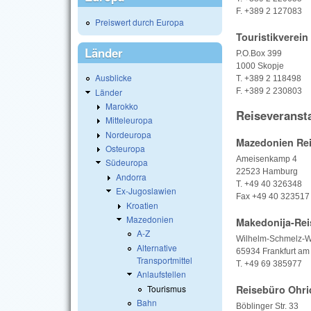
F. +389 2 127083
Preiswert durch Europa
Touristikverein
Länder
P.O.Box 399
1000 Skopje
Ausblicke
T. +389 2 118498
Länder
F. +389 2 230803
Marokko
Reiseveransta
Mitteleuropa
Nordeuropa
Mazedonien Re
Osteuropa
Ameisenkamp 4
Südeuropa
22523 Hamburg
Andorra
T. +49 40 326348
Ex-Jugoslawien
Fax +49 40 323517
Kroatien
Mazedonien
Makedonija-Rei
A-Z
Wilhelm-Schmelz-
Alternative
65934 Frankfurt a
Transportmittel
T. +49 69 385977
Anlaufstellen
Tourismus
Reisebüro Ohri
Bahn
Böblinger Str. 33