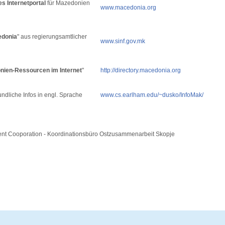
s Internetportal
für Mazedonien
www.macedonia.org
edonia
" aus regierungsamtlicher
www.sinf.gov.mk
nien-Ressourcen im Internet
"
http://directory.macedonia.org
undliche Infos in engl. Sprache
www.cs.earlham.edu/~dusko/InfoMak/
nt Cooporation - Koordinationsbüro Ostzusammenarbeit Skopje