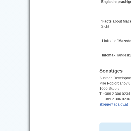
Englischsprachige
"
Facts about Mac
Sicht
Linkseite "
Mazedo
Infomak
: landesk
Sonstiges
Austrian Developme
Mile Popjordanov 8
1000 Skopje
T. +389 2 306 0234
F. +389 2 306 0236
skopje@ada.gv.at