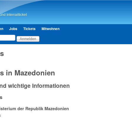
Direkt zum Inhalt
nd Interrailticket
en
Jobs
Tickets
Mitwohnen
s
s in Mazedonien
nd wichtige Informationen
s
isterium der Republik Mazedonien
s