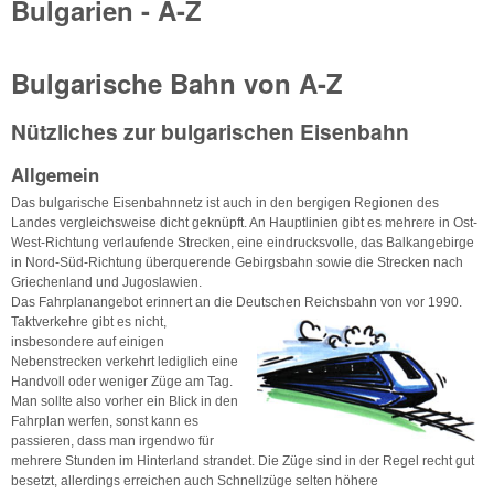
Bulgarien - A-Z
Bulgarische Bahn von A-Z
Nützliches zur bulgarischen Eisenbahn
Allgemein
Das bulgarische Eisenbahnnetz ist auch in den bergigen Regionen des
Landes vergleichsweise dicht geknüpft. An Hauptlinien gibt es mehrere in Ost-
West-Richtung verlaufende Strecken, eine eindrucksvolle, das Balkangebirge
in Nord-Süd-Richtung überquerende Gebirgsbahn sowie die Strecken nach
Griechenland und Jugoslawien.
Das Fahrplanangebot erinnert an die Deutschen Reichsbahn von vor 1990.
Taktverkehre gibt es nicht,
insbesondere auf einigen
Nebenstrecken verkehrt lediglich eine
Handvoll oder weniger Züge am Tag.
Man sollte also vorher ein Blick in den
Fahrplan werfen, sonst kann es
passieren, dass man irgendwo für
mehrere Stunden im Hinterland strandet. Die Züge sind in der Regel recht gut
besetzt, allerdings erreichen auch Schnellzüge selten höhere