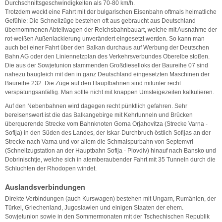
Durchschnittsgeschwindigkeiten als 70-80 km/h.
Trotzdem weckt eine Fahrt mit der bulgarischen Eisenbahn oftmals heimatliche
Gefühle: Die Schnellzüge bestehen oft aus gebraucht aus Deutschland
übernommenen Abteilwagen der Reichsbahnbauart, welche mit Ausnahme der
rot-weißen Außenlackierung unverändert eingesetzt werden. So kann man
auch bei einer Fahrt über den Balkan durchaus auf Werbung der Deutschen
Bahn AG oder den Liniennetzplan des Verkehrsverbundes Oberelbe stoßen.
Die aus der Sowjetunion stammenden Großdieselloks der Baureihe 07 sind
nahezu baugleich mit den in ganz Deutschland eingesetzten Maschinen der
Baureihe 232. Die Züge auf den Hauptbahnen sind mitunter recht
verspätungsanfällig. Man sollte nicht mit knappen Umsteigezeiten kalkulieren.
Auf den Nebenbahnen wird dagegen recht pünktlich gefahren. Sehr
bereisenswert ist die das Balkangebirge mit Kehrtunneln und Brücken
überquerende Strecke vom Bahnknoten Gorna Orjahovitza (Strecke Varna -
Sofija) in den Süden des Landes, der Iskar-Durchbruch östlich Sofijas an der
Strecke nach Varna und vor allem die Schmalspurbahn von Septemvri
(Schnellzugstation an der Hauptbahn Sofija - Plovdiv) hinauf nach Bansko und
Dobrinischtje, welche sich in atemberaubender Fahrt mit 35 Tunneln durch die
Schluchten der Rhodopen windet.
Auslandsverbindungen
Direkte Verbindungen (auch Kurswagen) bestehen mit Ungarn, Rumänien, der
Türkei, Griechenland, Jugoslawien und einigen Staaten der ehem.
Sowjetunion sowie in den Sommermonaten mit der Tschechischen Republik