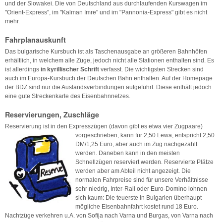
und der Slowakei. Die von Deutschland aus durchlaufenden Kurswagen im
"Orient-Express", im "Kalman Imre" und im "Pannonia-Express" gibt es nicht
mehr.
Fahrplanauskunft
Das bulgarische Kursbuch ist als Taschenausgabe an größeren Bahnhöfen
erhältlich, in welchem alle Züge, jedoch nicht alle Stationen enthalten sind. Es
ist allerdings
in kyrillischer Schrift
verfasst. Die wichtigsten Strecken sind
auch im Europa-Kursbuch der Deutschen Bahn enthalten. Auf der Homepage
der BDZ sind nur die Auslandsverbindungen aufgeführt. Diese enthält jedoch
eine gute Streckenkarte des Eisenbahnnetzes.
Reservierungen, Zuschläge
Reservierung ist in den Expresszügen (davon gibt es etwa vier Zugpaare)
vorgeschrieben,
kann für 2,50 Lewa, entspricht 2,50
DM/1,25 Euro, aber auch im Zug nachgezahlt
werden. Daneben kann in den meisten
Schnellzügen reserviert werden. Reservierte Plätze
werden aber am Abteil nicht angezeigt. Die
normalen Fahrpreise sind für unsere Verhältnisse
sehr niedrig, Inter-Rail oder Euro-Domino lohnen
sich kaum: Die teuerste in Bulgarien überhaupt
mögliche Eisenbahnfahrt kostet rund 18 Euro.
Nachtzüge verkehren u.A. von Sofija nach Varna und Burgas, von Varna nach