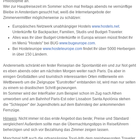
Philosophie an.
Wer zur Hauptreisezeit im Sommer schon mal freitags abends ne vernünftige
Bleibe in Amsterdam gesucht hat, weiß die Internetangebote der
Zimmervermittler möglicherweise zu schätzen:
Europäisches Netzwerk unabhängiger Hostels
www.hostels.net
.
Unterkünfte für Backpacker, Familien, Studis und Budget-Traveler.
Alles was Ihr über Budget-Unterkünfte in Europa wissen müsst findet Ihr
im Menü "Hostels" bei BUG
www.bugeurope.com
.
Bei Hosteleurope
www.hosteleurope.com
findet Ihr über 5000 Herbergen
in über 150 Ländern.
Andererseits schränkt ein fester Reiseplan die Spontanität ein und zur Not geht
es eben abends oder am nächsten Morgen weiter nach Paris. Da aber in
einigen Großstädten und touristisch interessanten Orten mittlerweile ein
Wettbewerb um die Zielgruppe "Eurotrotter" entstanden ist, wird man nur selten
zu einem so drastischen Schritt gezwungen.
Im Sommer wird der InterRailer zum Beispiel schon im Zug nach Athen
umworben und am Bahnhof Paris-Est oder Lissabon Santa Apolónia stehen
die "Schlepper" der Jugendhotels auf dem Bahnsteig der ankommenden
Fernzüge.
Hinweis
: Nicht immer ist das erste Angebot das beste; Preise und Standard
vergleichen! Außerdem sollte man die Übernachtungstipps in Reiseführern
beherzigen und sich vor Bezahlung das Zimmer zeigen lassen.
Manchmal hilft auch die ortsansässige Touri-Info dem preisbewussten Traveler