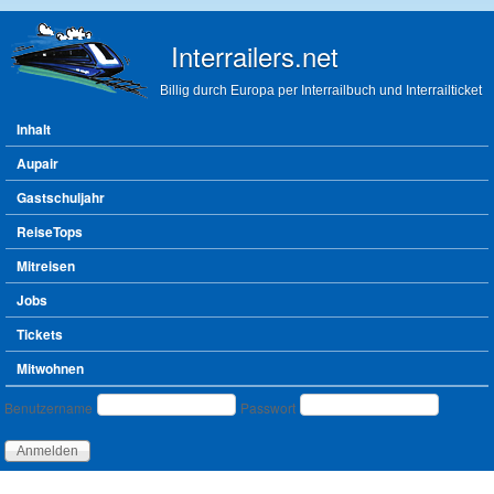
Direkt zum Inhalt
Interrailers.net
Billig durch Europa per Interrailbuch und Interrailticket
Hauptmenü
Inhalt
Aupair
Gastschuljahr
ReiseTops
Mitreisen
Jobs
Tickets
Mitwohnen
Benutzeranmeldung
Benutzername
Passwort