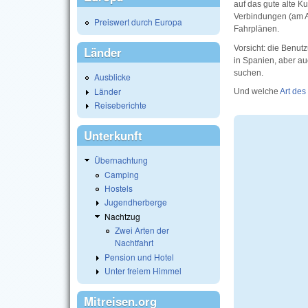
auf das gute alte K
Verbindungen (am A
Preiswert durch Europa
Fahrplänen.
Vorsicht: die Benut
Länder
in Spanien, aber au
suchen.
Ausblicke
Länder
Und welche
Art des
Reiseberichte
Unterkunft
Übernachtung
Camping
Hostels
Jugendherberge
Nachtzug
Zwei Arten der
Nachtfahrt
Pension und Hotel
Unter freiem Himmel
Mitreisen.org