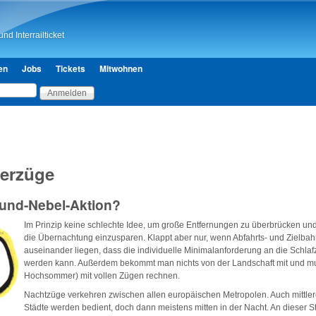
Direkt zum Inhalt
nd Interrailticket
en
Jobs
Tickets
Mitwohnen
erzüge
-und-Nebel-Aktion?
Im Prinzip keine schlechte Idee, um große Entfernungen zu überbrücken und
die Übernachtung einzusparen. Klappt aber nur, wenn Abfahrts- und Zielbah
auseinander liegen, dass die individuelle Minimalanforderung an die Schlafze
werden kann. Außerdem bekommt man nichts von der Landschaft mit und mus
Hochsommer) mit vollen Zügen rechnen.
Nachtzüge verkehren zwischen allen europäischen Metropolen. Auch mittler
Städte werden bedient, doch dann meistens mitten in der Nacht. An dieser St