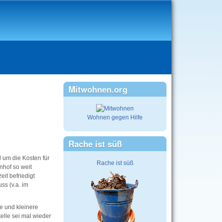
Mitwohnen.org
Wohnen gegen Hilfe
Rache ist süß
 um die Kosten für
Rache ist süß
nhof so weit
it befriedigt
s (v.a. im
e und kleinere
elle sei mal wieder