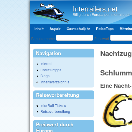
Interrailers.net
Billig durch Europa per Interrailbuch u
Hauptmenü
Inhalt
Aupair
Gastschuljahr
ReiseTops
Mitreis
Benutzeranmeldung
Benutzername
Passwort
Nachtzug
Navigation
Interrail
Literaturtipps
Schlumm
Blogs
Inhaltsverzeichnis
Eine Nacht
Reisevorbereitung
InterRail-Tickets
Reisevorbereitung
Preiswert durch
Europa