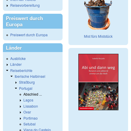
Reisevorbereitung
Preiswert durch
Europa
Preiswert durch Europa
Mist fürs Miststück
Länder
Ausblicke
Länder
Reiseberichte
Iberische Halbinsel
Straßburg
Portugal
Abschied ...
Lagos
Lissabon
Ovar
Portimao
Setubal
Viana do Castelo