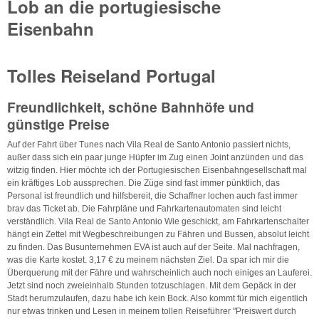
Lob an die portugiesische
Eisenbahn
Tolles Reiseland Portugal
Freundlichkeit, schöne Bahnhöfe und
günstige Preise
Auf der Fahrt über Tunes nach Vila Real de Santo Antonio passiert nichts,
außer dass sich ein paar junge Hüpfer im Zug einen Joint anzünden und das
witzig finden. Hier möchte ich der Portugiesischen Eisenbahngesellschaft mal
ein kräftiges Lob aussprechen. Die Züge sind fast immer pünktlich, das
Personal ist freundlich und hilfsbereit, die Schaffner lochen auch fast immer
brav das Ticket ab. Die Fahrpläne und Fahrkartenautomaten sind leicht
verständlich. Vila Real de Santo Antonio Wie geschickt, am Fahrkartenschalter
hängt ein Zettel mit Wegbeschreibungen zu Fähren und Bussen, absolut leicht
zu finden. Das Busunternehmen EVA ist auch auf der Seite. Mal nachfragen,
was die Karte kostet. 3,17 € zu meinem nächsten Ziel. Da spar ich mir die
Überquerung mit der Fähre und wahrscheinlich auch noch einiges an Lauferei.
Jetzt sind noch zweieinhalb Stunden totzuschlagen. Mit dem Gepäck in der
Stadt herumzulaufen, dazu habe ich kein Bock. Also kommt für mich eigentlich
nur etwas trinken und Lesen in meinem tollen Reiseführer "Preiswert durch