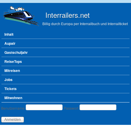
Direkt zum Inhalt
Interrailers.net
Billig durch Europa per Interrailbuch und Interrailticket
Hauptmenü
Inhalt
Aupair
Gastschuljahr
ReiseTops
Mitreisen
Jobs
Tickets
Mitwohnen
Benutzeranmeldung
Benutzername
Passwort