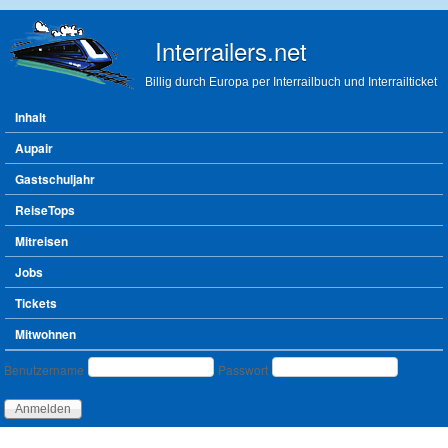
Direkt zum Inhalt
Interrailers.net
Billig durch Europa per Interrailbuch und Interrailticket
Hauptmenü
Inhalt
Aupair
Gastschuljahr
ReiseTops
Mitreisen
Jobs
Tickets
Mitwohnen
Benutzeranmeldung
Benutzername
Passwort