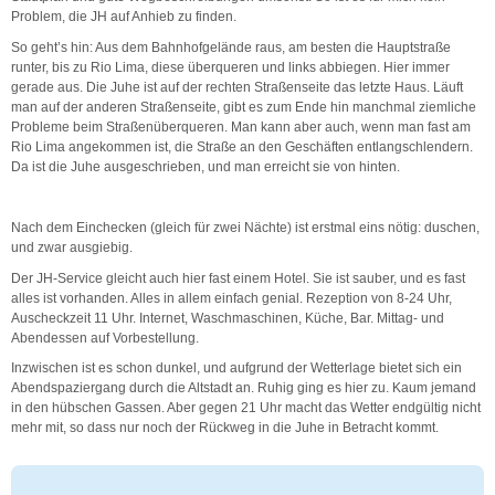
Problem, die JH auf Anhieb zu finden.
So geht’s hin: Aus dem Bahnhofgelände raus, am besten die Hauptstraße
runter, bis zu Rio Lima, diese überqueren und links abbiegen. Hier immer
gerade aus. Die Juhe ist auf der rechten Straßenseite das letzte Haus. Läuft
man auf der anderen Straßenseite, gibt es zum Ende hin manchmal ziemliche
Probleme beim Straßenüberqueren. Man kann aber auch, wenn man fast am
Rio Lima angekommen ist, die Straße an den Geschäften entlangschlendern.
Da ist die Juhe ausgeschrieben, und man erreicht sie von hinten.
Nach dem Einchecken (gleich für zwei Nächte) ist erstmal eins nötig: duschen,
und zwar ausgiebig.
Der JH-Service gleicht auch hier fast einem Hotel. Sie ist sauber, und es fast
alles ist vorhanden. Alles in allem einfach genial. Rezeption von 8-24 Uhr,
Auscheckzeit 11 Uhr. Internet, Waschmaschinen, Küche, Bar. Mittag- und
Abendessen auf Vorbestellung.
Inzwischen ist es schon dunkel, und aufgrund der Wetterlage bietet sich ein
Abendspaziergang durch die Altstadt an. Ruhig ging es hier zu. Kaum jemand
in den hübschen Gassen. Aber gegen 21 Uhr macht das Wetter endgültig nicht
mehr mit, so dass nur noch der Rückweg in die Juhe in Betracht kommt.