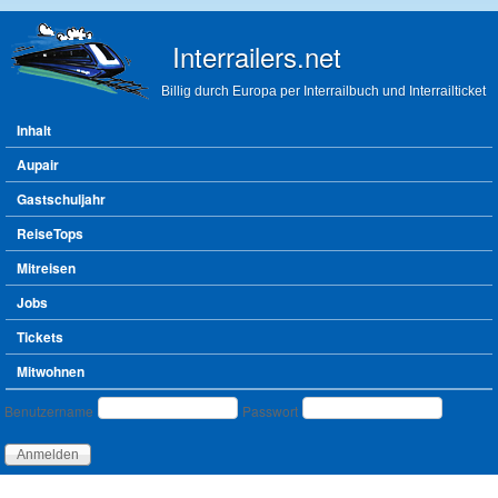
Direkt zum Inhalt
Interrailers.net
Billig durch Europa per Interrailbuch und Interrailticket
Hauptmenü
Inhalt
Aupair
Gastschuljahr
ReiseTops
Mitreisen
Jobs
Tickets
Mitwohnen
Benutzeranmeldung
Benutzername
Passwort