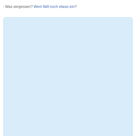
- Was vergessen?
Wem fällt noch etwas ein
?