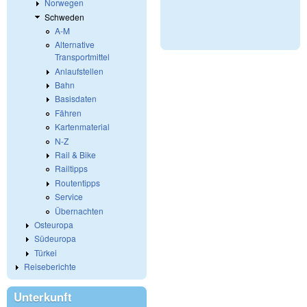
Norwegen
Schweden
A-M
Alternative
Transportmittel
Anlaufstellen
Bahn
Basisdaten
Fähren
Kartenmaterial
N-Z
Rail & Bike
Railtipps
Routentipps
Service
Übernachten
Osteuropa
Südeuropa
Türkei
Reiseberichte
Unterkunft