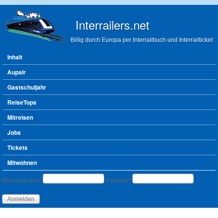
Direkt zum Inhalt
Interrailers.net
Billig durch Europa per Interrailbuch und Interrailticket
Hauptmenü
Inhalt
Aupair
Gastschuljahr
ReiseTops
Mitreisen
Jobs
Tickets
Mitwohnen
Benutzeranmeldung
Benutzername
Passwort