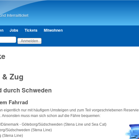
Direkt zum Inhalt
nd Interrailticket
en
Jobs
Tickets
Mitwohnen
ke
l & Zug
d durch Schweden
dem Fahrrad
hn eigentlich nur mit häufigem Umsteigen und zum Teil vorgeschriebenen Reservie
. Ansonsten muss man sich schon auf die Fähre bequemen:
n/Dänemark - Göteborg/Südschweden (Stena Line und Sea Cat)
erg/Südschweden (Stena Line)
g (Stena Line)