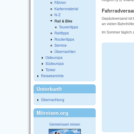
Fähren
Kartenmaterial
Fahrradversa
N-Z
Gepäckversand ist b
Rail & Bike
an vielen Bahnhöfe
Tourentipps
Im Sommer täglich
Railtipps
Routentipps
Service
Übernachten
Osteuropa
Südeuropa
Türkei
Reiseberichte
Unterkunft
Übernachtung
Mitreisen.org
Gemeinsam reisen