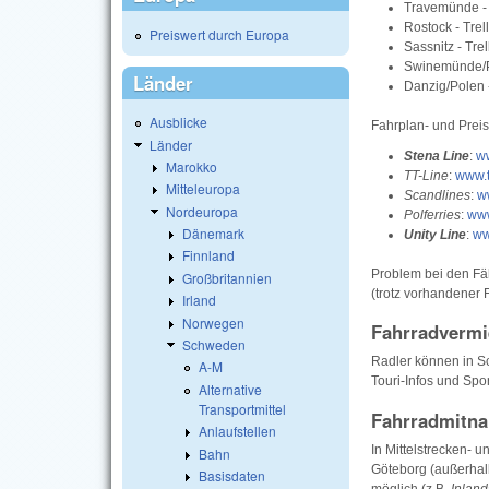
Travemünde - 
Rostock - Trel
Preiswert durch Europa
Sassnitz - Tre
Swinemünde/Po
Länder
Danzig/Polen 
Ausblicke
Fahrplan- und Preis
Länder
Stena Line
:
ww
Marokko
TT-Line
:
www.t
Mitteleuropa
Scandlines
:
w
Nordeuropa
Polferries
:
www
Dänemark
Unity Line
:
ww
Finnland
Problem bei den Fä
Großbritannien
(trotz vorhandener F
Irland
Norwegen
Fahrradvermi
Schweden
Radler können in Sc
A-M
Touri-Infos und Spo
Alternative
Transportmittel
Fahrradmitn
Anlaufstellen
In Mittelstrecken- 
Bahn
Göteborg (außerhalb
Basisdaten
möglich (z.B.
Inlan