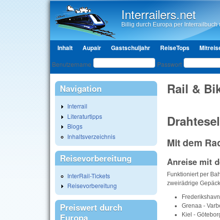
Interrailers.net
Billig durch Europa per Interrailbuch u
Hauptmenü
Inhalt
Aupair
Gastschuljahr
ReiseTops
Mitreis
Benutzeranmeldung
Benutzername
Passwort
Rail & Bi
Navigation
Interrail
Literaturtipps
Drahtese
Blogs
Inhaltsverzeichnis
Mit dem Ra
Reisevorbereitung
Anreise mit 
Funktioniert per Ba
InterRail-Tickets
zweirädrige Gepäck
Reisevorbereitung
Frederikshav
Preiswert durch
Grenaa - Varb
Kiel - Götebor
Europa