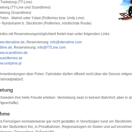
Trelleborg (TT-Line)
leborg (TT-Line und Scandlines)
lleborg (Scandlines)
len - Malmö oder Ystad (Polferries bzw. Unity Line)
- Nynäshamn b. Stockholm (Polferries; nördlichste Route)
infos mit Reservierungsmöglichkeit findet man unter folgenden Links:
w.stenaline.de
, Reservierung:
info@stenaline.com
tline.de
, Reservierung:
info@TTLine.com
ww.scandlines.de
.polferries.se
w.unityline.pl
hrverbindungen über Polen: Fahrräder dürfen offiziell nicht über die Grenze mit
ahrradplätze!).
etung
hweden ihre helle Freude erleben. Vermietung zwar in keinem Bahnhof, aber in all
rtgeschäfte).
ahme
und Fernzügen normalerweise gar nicht gestattet, in Vorortzügen rund um Stockhol
 der Stoßzeiten) frei, in Privatbahnen, Regionalzügen im Süden und auf einzelne
dsbanan
,
Öresundzug
,
Skånetrafik
).