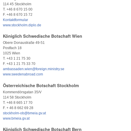
114 45 Stockholm
T. +46 8 670 15 00
F. +46 8 670 15 72
Kontaktformular
www.stockholm.diplo.de
Königlich Schwedische Botschaft Wien
Obere Donaustraße 49-51
Postfach 18
1025 Wien
T. +43 1 21 75 30
F. +43 1 21 75 33 70
ambassaden.wien@foreign.ministry.se
www.swedenabroad.com
Österreichische Botschaft Stockholm
Kommendörsgatan 35/V
114 58 Stockholm
T. +46 8 665 17 70
F. + 46 8 662 69 28
stockholm-ob@bmeia.gv.at
www.bmeia.gv.at
Königlich Schwedische Botschaft Bern