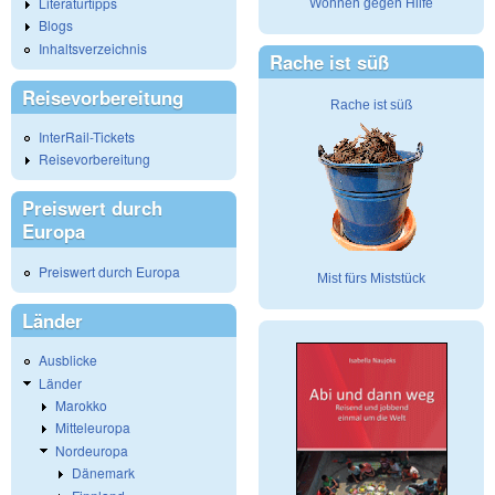
Literaturtipps
Wohnen gegen Hilfe
Blogs
Inhaltsverzeichnis
Rache ist süß
Reisevorbereitung
Rache ist süß
InterRail-Tickets
Reisevorbereitung
Preiswert durch
Europa
Preiswert durch Europa
Mist fürs Miststück
Länder
Ausblicke
Länder
Marokko
Mitteleuropa
Nordeuropa
Dänemark