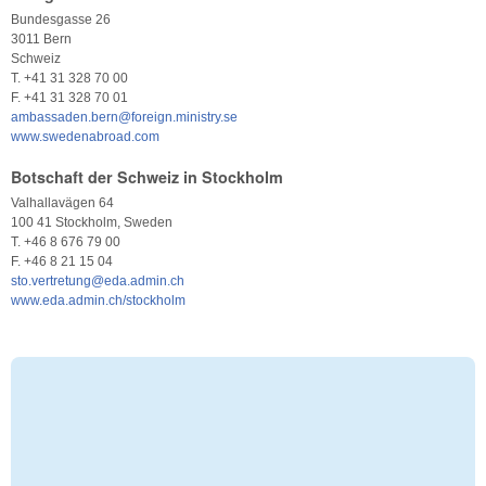
Bundesgasse 26
3011 Bern
Schweiz
T. +41 31 328 70 00
F. +41 31 328 70 01
ambassaden.bern@foreign.ministry.se
www.swedenabroad.com
Botschaft der Schweiz in Stockholm
Valhallavägen 64
100 41 Stockholm, Sweden
T. +46 8 676 79 00
F. +46 8 21 15 04
sto.vertretung@eda.admin.ch
www.eda.admin.ch/stockholm