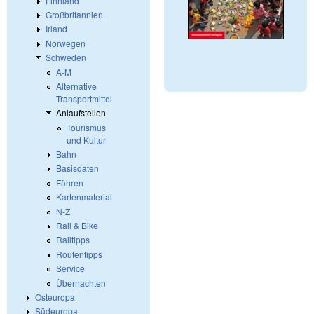
Finnland
Großbritannien
Irland
Norwegen
Schweden
A-M
Alternative
Transportmittel
Anlaufstellen
Tourismus
und Kultur
Bahn
Basisdaten
Fähren
Kartenmaterial
N-Z
Rail & Bike
Railtipps
Routentipps
Service
Übernachten
Osteuropa
Südeuropa