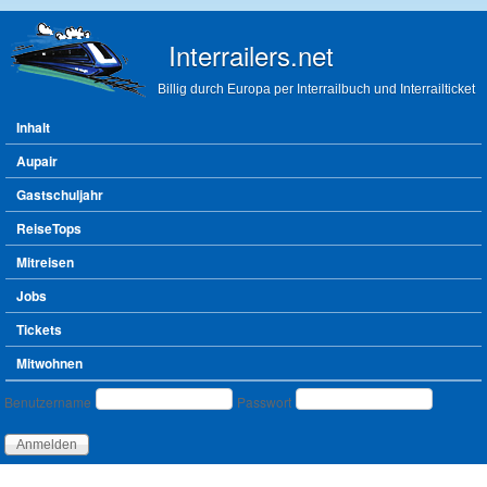
Direkt zum Inhalt
Interrailers.net
Billig durch Europa per Interrailbuch und Interrailticket
Hauptmenü
Inhalt
Aupair
Gastschuljahr
ReiseTops
Mitreisen
Jobs
Tickets
Mitwohnen
Benutzeranmeldung
Benutzername
Passwort