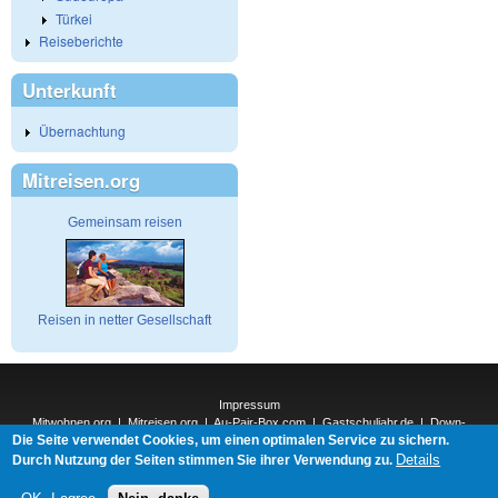
Türkei
Reiseberichte
Unterkunft
Übernachtung
Mitreisen.org
Gemeinsam reisen
Reisen in netter Gesellschaft
Impressum
Mitwohnen.org
|
Mitreisen.org
|
Au-Pair-Box.com
|
Gastschuljahr.de
|
Down-
Die Seite verwendet Cookies, um einen optimalen Service zu sichern.
Under.org
|
Elderpair.com
|
Details
Interconnections-Verlag.de
|
Natur-und-Umwelt.org
|
ReiseTops.com
|
Durch Nutzung der Seiten stimmen Sie ihrer Verwendung zu.
Bewerben.com
|
Schenken.net