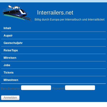
Direkt zum Inhalt
Interrailers.net
Billig durch Europa per Interrailbuch und Interrailticket
Hauptmenü
Inhalt
Aupair
Gastschuljahr
ReiseTops
Mitreisen
Jobs
Tickets
Mitwohnen
Benutzeranmeldung
Benutzername
Passwort