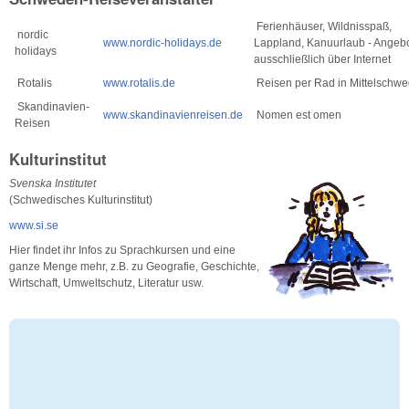
Ferienhäuser, Wildnisspaß,
nordic
www.nordic-holidays.de
Lappland, Kanuurlaub - Angeb
holidays
ausschließlich über Internet
Rotalis
www.rotalis.de
Reisen per Rad in Mittelschw
Skandinavien-
www.skandinavienreisen.de
Nomen est omen
Reisen
Kulturinstitut
Svenska Institutet
(Schwedisches Kulturinstitut)
www.si.se
Hier findet ihr Infos zu Sprachkursen und eine
ganze Menge mehr, z.B. zu Geografie, Geschichte,
Wirtschaft, Umweltschutz, Literatur usw.