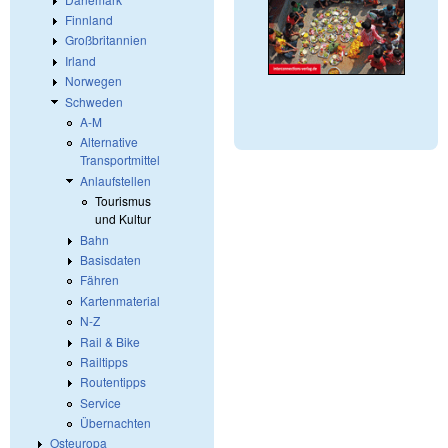
Finnland
Großbritannien
Irland
Norwegen
Schweden
A-M
Alternative
Transportmittel
Anlaufstellen
Tourismus
und Kultur
Bahn
Basisdaten
Fähren
Kartenmaterial
N-Z
Rail & Bike
Railtipps
Routentipps
Service
Übernachten
Osteuropa