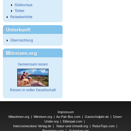
Südeuropa
Türkei
Reiseberichte
Unterkunft
Übernachtung
Mitreisen.org
Gemeinsam reisen
Reisen in netter Gesellschaft
Impressum
Mitwohnen.org
|
Mitreisen.org
|
Au-Pair-Box.com
|
Gastschuljahr.de
|
Down-
Under.org
|
Elderpair.com
|
Interconnections-Verlag.de
|
Natur-und-Umwelt.org
|
ReiseTops.com
|
Bewerben.com
|
Schenken.net