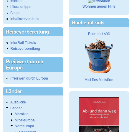
Interrail
Literaturtipps
Wohnen gegen Hilfe
Blogs
Inhaltsverzeichnis
Rache ist süß
Reisevorbereitung
Rache ist süß
InterRail-Tickets
Reisevorbereitung
Preiswert durch
Europa
Preiswert durch Europa
Mist fürs Miststück
Länder
Ausblicke
Länder
Marokko
Mitteleuropa
Nordeuropa
Dänemark